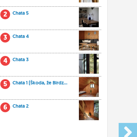
2
Chata 5
3
Chata 4
4
Chata 3
5
Chata 1 (Škoda, že Birdz...
6
Chata 2