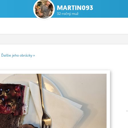
MARTIN093
32-ročný muž
2
Ďalšie
jeho
obrázky
»