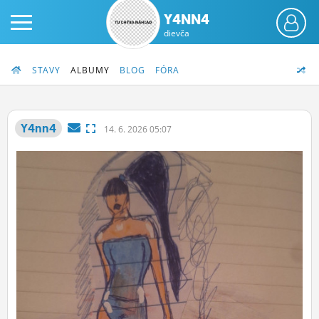
Y4NN4
dievča
STAVY
ALBUMY
BLOG
FÓRA
Y4nn4
14.
6.
2026 05:07
PRIHLÁS SA
ČINŽIAK
FÓRUM
STATUSY
BLOGY
OBRÁZKY