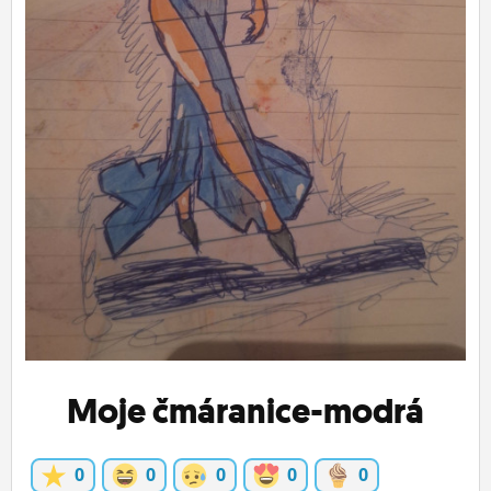
ĽUDIA
MÔJ PROFIL
NASTAVENIA
ROLETA
Moje čmáranice-modrá
0
0
0
0
0