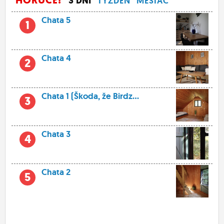
HORÚCE!
3 DNÍ
TÝŽDEŇ
MESIAC
Chata 5
1
Chata 4
2
Chata 1 (Škoda, že Birdz...
3
Chata 3
4
Chata 2
5