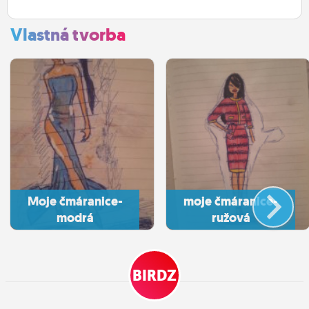
Vlastná tvorba
Moje čmáranice-
moje čmáranice-
modrá
ružová
BIRDZ