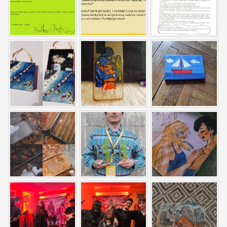
ĽUDIA
MÔJ PROFIL
NASTAVENIA
ROLETA