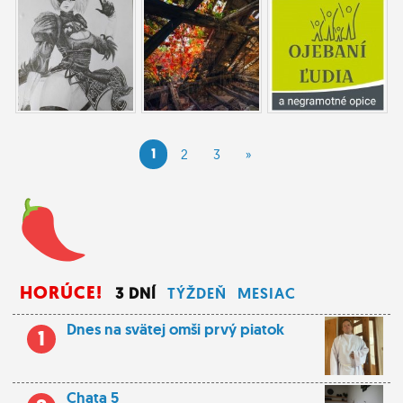
1
2
3
»
HORÚCE!
3 DNÍ
TÝŽDEŇ
MESIAC
Dnes na svätej omši prvý piatok
1
Chata 5