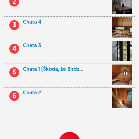
2
Chata 4
3
Chata 3
4
Chata 1 (Škoda, že Birdz...
5
Chata 2
6