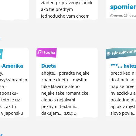
ziaden pripraveny clanok
spomien
ako tie predtym
@vewe
, 23.
dec
jednoducho vam chcem
povedat... no teda
Vážený pán ri
napisat...
učitelia a žiac
e
Filozofovani
o
Hudba
a-Amerika
Dueta
***... hvi
y.
ahojte... poradte nejake
preco ked ni
ravy/zahranicne/bezcitnym-
zname dueta... myslim
dost nelusne 
sa-
take klavirne alebo
napise prve
japonsku-
nejake take romanticke
hviezdicku 
 toto je uz
alebo s nejakymi
posledne pi
... ak to
peknymi textami...
aj tak v mysl
 v japonsku
dakujem... :D:D:D
slovo povie..
o ze japonci
tu zakazane 
i Pearl
tak nejako a
y
cem vidiet
nikdy sa ned