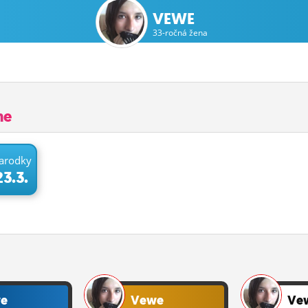
VEWE
33-ročná žena
ne
arodky
23.3.
e
Vewe
Ve