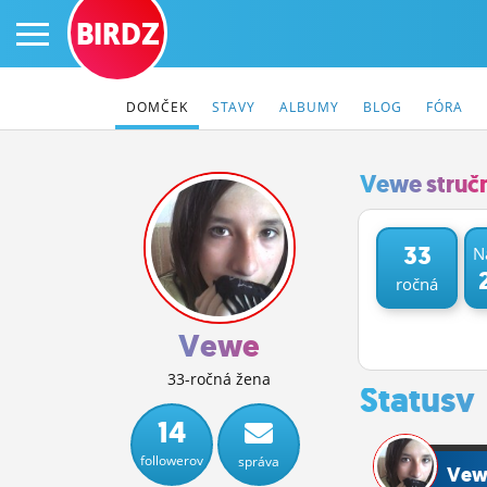
BIRDZ
DOMČEK
STAVY
ALBUMY
BLOG
FÓRA
Vewe struč
PRIHLÁS SA
33
N
ročná
ČINŽIAK
FÓRUM
Vewe
STATUSY
33-ročná žena
Statusy
BLOGY
14
followerov
správa
OBRÁZKY
Vew