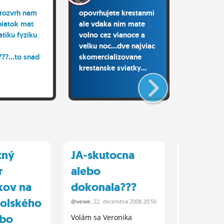
 rozvrh nam
opovrhujete krestanmi
bud mam
 piatok mat
ale vdaka nim mate
bubaka a
tiku fyziku
volno cez vianoce a
alebo tie
velku noc...dve najviac
samy od
??...to snad
skomercializovane
...
krestanske sviatky...
tný
JA-skutocna
Majster
r
alebo
Levoce
kov na
dokonala???
netradi
kolského
@vewe
, 22.
decembra
2008 20:50
@vewe
, 22.
de
ebo
Volám sa Veronika
Všetky rodi