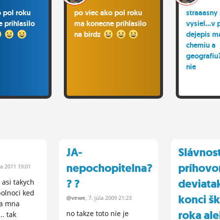
o pol roku
po viec ako pol roku
straaasny
 prihlasilo
ma konecne prihlasilo
vysiel...v
na birdz
dejepis ma
chemiu a
geografiu?
nie
JA-
Slávnos
nepochopitelna?
príhovo
ta
2011 19:01
? ?
deviata
o asi takych
olnoci ked
konci š
@vewe
, 7.
júla
2009 21:23
 a mna
roka al
no takze toto nie je
.. tak