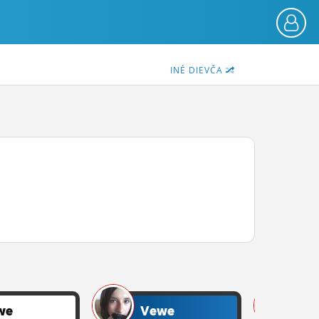
INÉ DIEVČA
we
Vewe
V