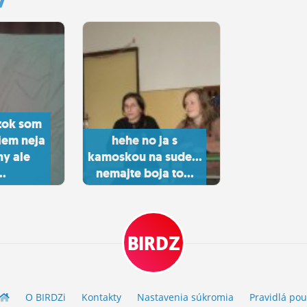
nadavkam a 
zok som
viem neja
hehe no ja s
y ale
kamoskou na sude...
..
nemajte boja to...
BIRDZ
O BIRDZ
i
Kontakty
Nastavenia súkromia
Pravidlá
pou