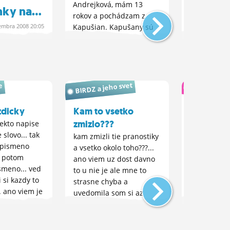
Andrejková, mám 13
Slovensku v
ky na...
rokov a pochádzam z
februáara 2
embra
2008 20:05
Kapušian. Kapušany sú
do svojich 
pomerne veľká obec....
schránok tut
aditel, milí
i! Je to...
BIRDZ a jeho svet
e
Literatúra
ezdicky
Kam to vsetko
Aky je to
zmizlo???
ekto napise
ked niekto 
slovo... tak
prozaicke t
kam zmizli tie pranostiky
 pismeno
take kratk
a vsetko okolo toho???...
a potom
vlekosti bl
ano viem uz dost davno
smeno... ved
na niekolko
to u nie je ale mne to
i si kazdy to
to charakte
strasne chyba a
. ano viem je
cize postav
uvedomila som si az
nadavat ci
chrakter mo
teraz... mozno mam
le myslim ze
postav... n
spomalene reflexy...
a zabranit
poviedkou 
:D:D:D... ale nie vazne