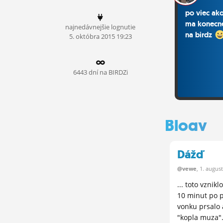
ĽUDIA
po viec ak
ma konecne
najnedávnejšie lognutie
MÔJ PROFIL
na birdz
5.
októbra
2015 19:23
NASTAVENIA
ROLETA
6443 dní na BIRDZi
Blogy
Dážď
@vewe
, 1.
augus
... toto vznikl
10 minut po p
vonku prsalo
"kopla muza".