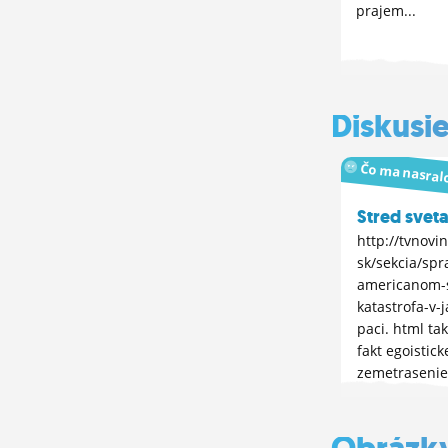
prajem...
Diskusi
Čo ma nasral
Stred svet
http://tvnovin
sk/sekcia/sp
americanom-
katastrofa-v-
paci. html tak
fakt egoisticke
zemetrasenie
je prave pret
zbombardoval
Obrázk
Harbor tak ch