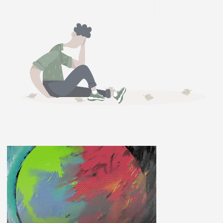
ĽUDIA
MÔJ PROFIL
NASTAVENIA
ROLETA