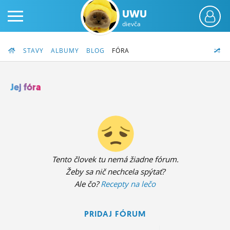
UWU
dievča
STAVY
ALBUMY
BLOG
FÓRA
Jej fóra
PRIHLÁS SA
ČINŽIAK
FÓRUM
Tento človek tu nemá žiadne fórum.
Žeby sa nič nechcela spýtať?
STATUSY
Ale čo?
Recepty na lečo
BLOGY
PRIDAJ FÓRUM
OBRÁZKY