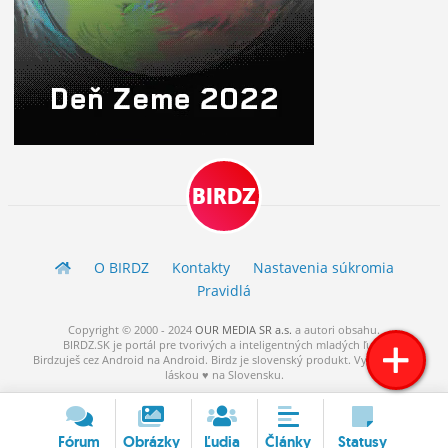
BIRDZ
O BIRDZ
Kontakty
Nastavenia súkromia
Pravidlá
Copyright © 2000 - 2024
OUR MEDIA SR a.s.
a
autori
obsahu.
BIRDZ.SK je portál pre tvorivých a inteligentných mladých ľudí.
Birdzuješ cez Android na Android. Birdz je slovenský produkt. Vytvorené s
láskou ♥ na Slovensku.
Fórum
Obrázky
Ľudia
Články
Statusy