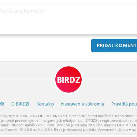
Napíš svoj komentár
PRIDAJ
KOMENT
BIRDZ
O BIRDZ
i
Kontakty
Nastavenia súkromia
Pravidlá
pou
Copyright © 2000 - 2024
OUR MEDIA SR a.s.
a
jednotliví
autori
používateľského
obsahu
je portál pre tvorivých a inteligentných mladých ľudí.
BIRDZ® je registrovaná ochrann
založil študent
Tomáš
v roku 2000. BIRDZ.SK je od roku 2008 člen skupiny
OUR MEDIA S
cez Chrome 131.0.0.0 na Mac OS X. Birdz je slovenský produkt. Vytvorené s láskou ♥ na