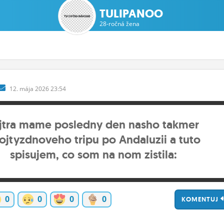
TULIPANOO
28-ročná žena
12.
mája
2026 23:54
jtra mame posledny den nasho takmer
ojtyzdnoveho tripu po Andaluzii a tuto
spisujem, co som na nom zistila:
0
0
0
0
KOMENTUJ