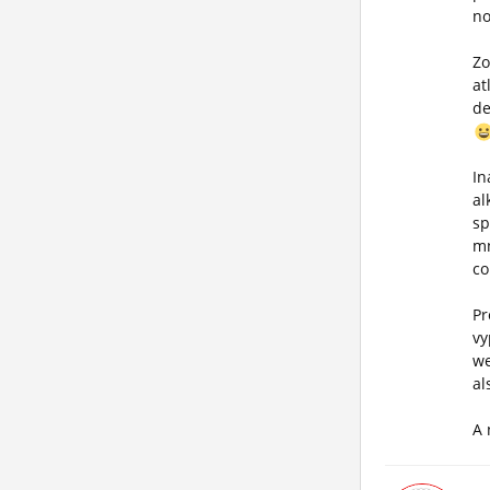
no
Zo
at
de
In
al
sp
mn
co
Pr
vy
we
al
A 