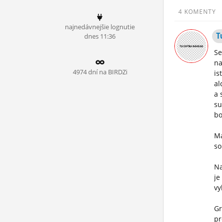
ĽUDIA
4 KOMENTY
najnedávnejšie lognutie
MÔJ PROFIL
T
dnes 11:36
NASTAVENIA
Se
na
ROLETA
4974 dní na BIRDZi
is
al
a 
su
bo
Ma
so
Na
je
vy
Gr
pr