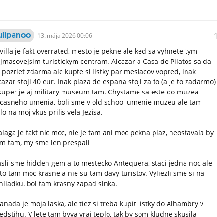
ulipanoo
13.
mája
2026 00:06
villa je fakt overrated, mesto je pekne ale ked sa vyhnete tym
jmasovejsim turistickym centram. Alcazar a Casa de Pilatos sa da
t pozriet zdarma ale kupte si listky par mesiacov vopred, inak
cazar stoji 40 eur. Inak plaza de espana stoji za to (a je to zadarmo)
super je aj military museum tam. Chystame sa este do muzea
casneho umenia, boli sme v old school umenie muzeu ale tam
lo na moj vkus prilis vela Jezisa.
laga je fakt nic moc, nie je tam ani moc pekna plaz, neostavala by
m tam, my sme len prespali
sli sme hidden gem a to mestecko Antequera, staci jedna noc ale
 to tam moc krasne a nie su tam davy turistov. Vyliezli sme si na
hliadku, bol tam krasny zapad slnka.
anada je moja laska, ale tiez si treba kupit listky do Alhambry v
edstihu. V lete tam byva vraj teplo, tak by som kludne skusila