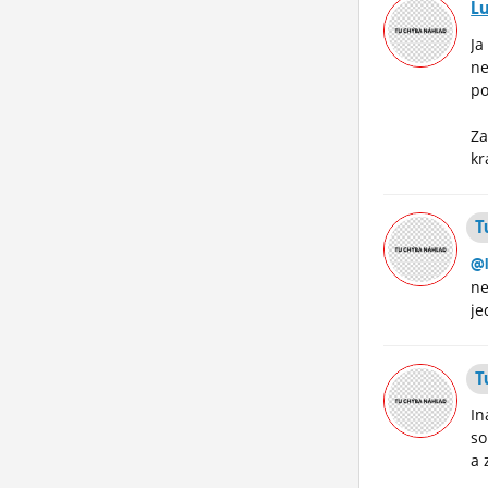
L
Ja
ne
po
Za
kr
T
@l
ne
je
T
In
so
a 