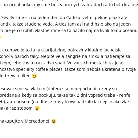
cnu prehliadku, my sme boli v nocnych zahradach a to bolo krasn
 Sevilly sme sli na jeden den do Cadizu, velmi pekne plaze ale
lantik, takze studena voda. A tiez tam asi na dlhsie ako na jeden
n nie je co robit, vlastne mne sa to pacilo najma kvoli tomu oceanu
ak cenovo je to tu fakt prijatelne, potraviny kludne lacnejsie,
kohol v baroch taky. Nepite vela sangrie na slnku a natierajte sa
fkom, lebo vas tu raz - dva spali. Vo vacsich mestach uz je aj
ozstvo specialty coffee places, takze som nebola ukratena o svoje
ld brew a filter
esuvali sme sa vlakom (doteraz som nepochopila kedy su
predane a kedy sa bookuju, takze tak 2 dni vopred treba - renfe
b), autobusom (na dlhsie trasy to vychadzalo lacnejsie ako vlak,
sa) a raz stopom
nakupujte v Mercadone!