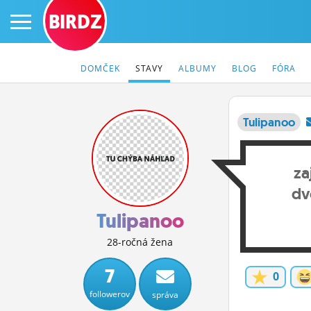
BIRDZ
DOMČEK
STAVY
ALBUMY
BLOG
FÓRA
Tulipanoo
PRIHLÁS SA
za
ČINŽIAK
dv
FÓRUM
Tulipanoo
STATUSY
28-ročná žena
BLOGY
7
0
followerov
správa
OBRÁZKY