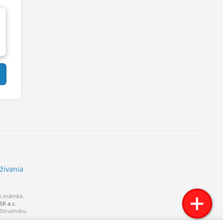
žívania
.
á známka.
R a.s.
 Slovensku.