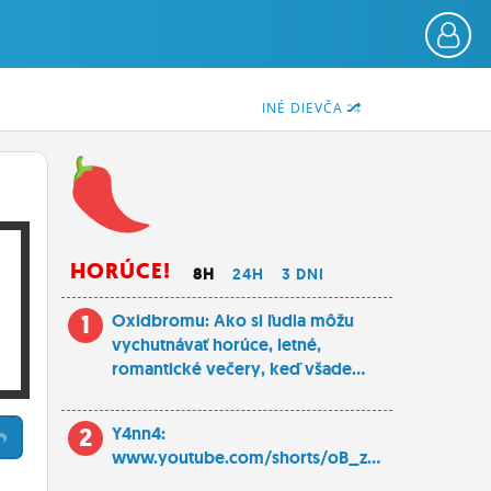
INÉ DIEVČA
HORÚCE!
8H
24H
3 DNI
1
Oxidbromu: Ako si ľudia môžu
vychutnávať horúce, letné,
romantické večery, keď všade...
2
Y4nn4:
www.youtube.com/shorts/oB_z...