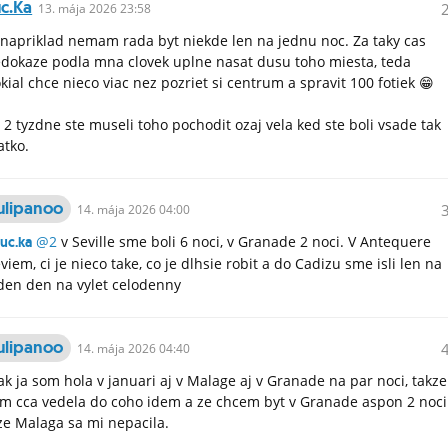
uc.ka
13.
mája
2026 23:58
 napriklad nemam rada byt niekde len na jednu noc. Za taky cas
dokaze podla mna clovek uplne nasat dusu toho miesta, teda
kial chce nieco viac nez pozriet si centrum a spravit 100 fotiek 😁
 2 tyzdne ste museli toho pochodit ozaj vela ked ste boli vsade tak
atko.
ulipanoo
14.
mája
2026 04:00
@2
v Seville sme boli 6 noci, v Granade 2 noci. V Antequere
uc.ka
viem, ci je nieco take, co je dlhsie robit a do Cadizu sme isli len na
den den na vylet celodenny
ulipanoo
14.
mája
2026 04:40
ak ja som hola v januari aj v Malage aj v Granade na par noci, takze
m cca vedela do coho idem a ze chcem byt v Granade aspon 2 noci
ze Malaga sa mi nepacila.