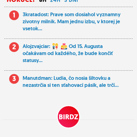
1
3kratadost: Prave som dosiahol vyznamny
zivotny milnik. Mam jednu izbu, v ktorej je
vsetok...
2
Alojzvajciar:
Od 15. Augusta
očakávam od každého, že bude končiť
statusy...
3
Manutdman: Ludia, čo nosia šiltovku a
nezastrčia si ten sťahovací pásik, ale trčí...
BIRDZ