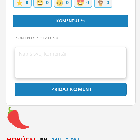
0
0
0
0
0
ĽUDIA
MÔJ PROFIL
KOMENTUJ
NASTAVENIA
KOMENTY K STATUSU
ROLETA
Napíš svoj komentár
PRIDAJ
KOMENT
HORÚCE!
8H
24H
3 DNI