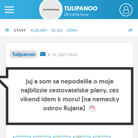
TULIPANOO
28-ročná žena
STAVY
ALBUMY
BLOG
FÓRA
Tulipanoo
8.
10.
2025 18:02
PRIHLÁS SA
juj a som sa nepodelila o moje
ČINŽIAK
najblizsie cestovatelske plany, cez
FÓRUM
vikend idem k moru! (na nemecky
STATUSY
ostrov Rujana)
BLOGY
OBRÁZKY