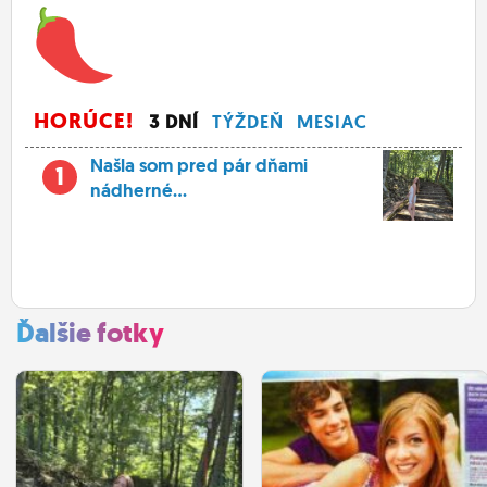
HORÚCE!
3 DNÍ
TÝŽDEŇ
MESIAC
Našla som pred pár dňami
1
nádherné...
Ďalšie fotky