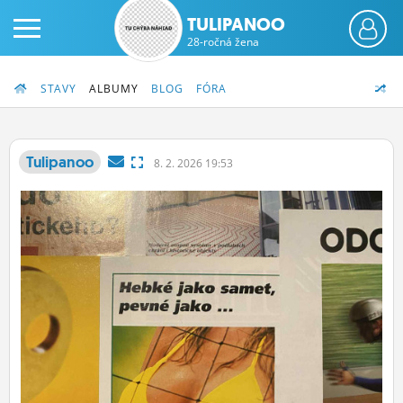
TULIPANOO
28-ročná žena
STAVY
ALBUMY
BLOG
FÓRA
Tulipanoo
8.
2.
2026 19:53
PRIHLÁS SA
ČINŽIAK
FÓRUM
STATUSY
BLOGY
OBRÁZKY