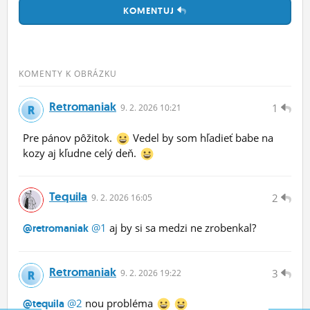
KOMENTUJ
KOMENTY K OBRÁZKU
Retromaniak
1
9.
2.
2026 10:21
Pre pánov pôžitok.
Vedel by som hľadieť babe na
kozy aj kľudne celý deň.
Tequila
2
9.
2.
2026 16:05
@1
aj by si sa medzi ne zrobenkal?
@retromaniak
Retromaniak
3
9.
2.
2026 19:22
@2
nou probléma
@tequila