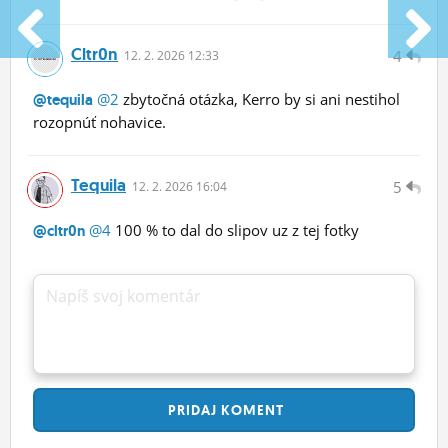
Cltr0n
4
12.
2.
2026 12:33
@2
zbytočná otázka, Kerro by si ani nestihol
@tequila
rozopnúť nohavice.
Tequila
5
12.
2.
2026 16:04
@4
100 % to dal do slipov uz z tej fotky
@cltr0n
Napíš svoj komentár
PRIDAJ
KOMENT