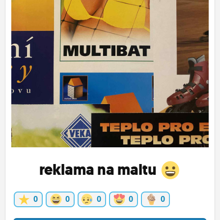
ĽUDIA
MÔJ PROFIL
NASTAVENIA
ROLETA
reklama na maltu
0
0
0
0
0