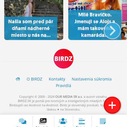
Milé Bravíčko.
Našla som pred pár
Jmenuji se Alojs a
dňami nádherné
mám takového
miesto u nás na...
kamaráda...
BIRDZ
O BIRDZ
Kontakty
Nastavenia súkromia
Pravidlá
Copyright © 2000 - 2024
OUR MEDIA SR a.s.
a
autori
obsahu.
BIRDZ.SK je portál pre tvorivých a inteligentných mladých ľudí.
Birdzuješ cez Android na Android. Birdz je slovenský produkt. Vytvorené s
láskou ♥ na Slovensku.