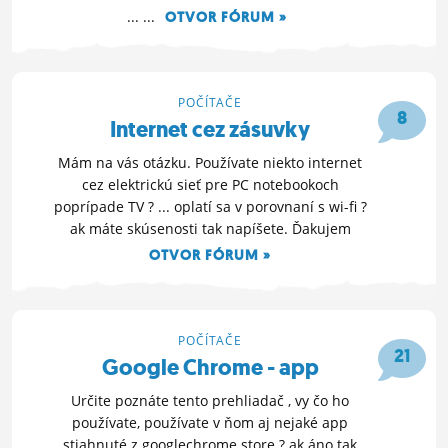
... ...
OTVOR FÓRUM »
15. 2. 2013 18:18
POČÍTAČE
8
Internet cez zásuvky
Mám na vás otázku. Používate niekto internet
cez elektrickú sieť pre PC notebookoch
poprípade TV ? ... oplatí sa v porovnaní s wi-fi ?
ak máte skúsenosti tak napíšete. Ďakujem
OTVOR FÓRUM »
19. 10. 2012 20:06
POČÍTAČE
21
Google Chrome - app
Určite poznáte tento prehliadač , vy čo ho
používate, používate v ňom aj nejaké app
stiahnuté z googlechrome store ? ak áno tak