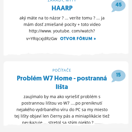
ZÁHADY, MÝTY
45
HAARP
aký máte na to názor ? ... veríte tomu ? ... ja
mám dosť zmiešané pocity + toto video
http://www. youtube. com/watch?
v=YRqcxjdRzGw
OTVOR FÓRUM »
19. 3. 2011 22:20
POČÍTAČE
15
Problém W7 Home - postranná
lišta
zaujímalo by ma ako vyriešiť problém s
postrannou lištou vo W7 ....po preniknutí
nejakého vydrbaného víru do PC sa my miesto
tej lišty objaví len čierny pás a miniaplikácie tiež
neukazuje ... stretol sa stým niekto ? ......
OTVOR FÓRUM »