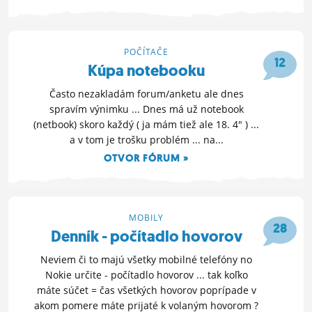
21. 8. 2014 15:36
POČÍTAČE
12
Kúpa notebooku
Často nezakladám forum/anketu ale dnes
spravím výnimku ... Dnes má už notebook
(netbook) skoro každý ( ja mám tiež ale 18. 4" ) ...
a v tom je trošku problém ... na...
OTVOR FÓRUM »
29. 5. 2013 13:12
MOBILY
28
Denník - počítadlo hovorov
Neviem či to majú všetky mobilné telefóny no
Nokie určite - počítadlo hovorov ... tak koľko
máte súčet = čas všetkých hovorov poprípade v
akom pomere máte prijaté k volaným hovorom ?