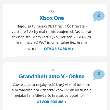
HRY
2
Xbox One
Najdu sa tu nejaký XB1 hrači ? Čo hravate -
vlastnite ? Ak by mal niekto zaujem občas zahrat
tak napište. Mam Forzu (5 aj Horizon 2) GTA5 (tu
hram najviac) WoT (momentalne tiež hram),
NHL15...
OTVOR FÓRUM »
27. 8. 2015 08:32
HRY
2
Grand theft auto V - Online
Cawte ... je tu nejaky hráč ktorý vlastní tuto hru
a pravidelne hrá ? značka: xbox PS: ak by tu bola
nejaka žena/dievča čo hra tak by potešilo (: :)
OTVOR FÓRUM »