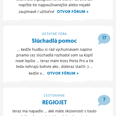
napíšte tie najpoužívanejšie alebo nejaké
zaujímavé / užitočné
OTVOR FÓRUM »
5. 10. 2012 08:29
OSTATNÉ FÓRA
17
Slúchadlá pomoc
... kedže hudbu si rád vychutnávam naplno
priamo cez slúchadlá rozhodol som sa kúpiť
nové lepšie ... teraz mám Koss Porta Pro a tie
teda nehrajú bohvie ako , doteraz stačili :) ...
kedže v...
OTVOR FÓRUM »
2. 9. 2012 19:03
CESTOVANIE
7
REGIOJET
teraz ma napadlo ... aké máte skúsenosti s touto