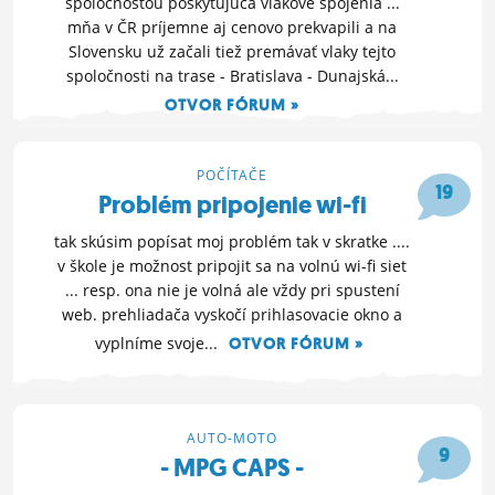
spoločnosťou poskytujúca vlakové spojenia ...
mňa v ČR príjemne aj cenovo prekvapili a na
Slovensku už začali tiež premávať vlaky tejto
spoločnosti na trase - Bratislava - Dunajská...
OTVOR FÓRUM »
9. 3. 2012 22:11
POČÍTAČE
19
Problém pripojenie wi-fi
tak skúsim popísat moj problém tak v skratke ....
v škole je možnost pripojit sa na volnú wi-fi siet
... resp. ona nie je volná ale vždy pri spustení
web. prehliadača vyskočí prihlasovacie okno a
vyplníme svoje...
OTVOR FÓRUM »
13. 2. 2012 18:31
AUTO-MOTO
9
- MPG CAPS -