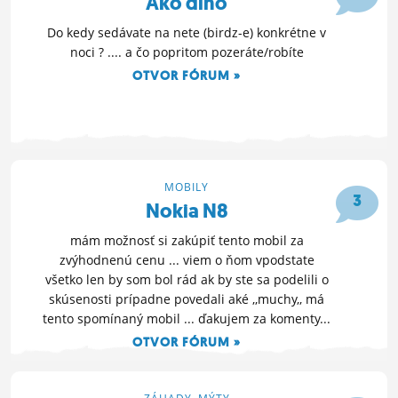
Ako dlho
Do kedy sedávate na nete (birdz-e) konkrétne v
noci ? .... a čo popritom pozeráte/robíte
OTVOR FÓRUM »
12. 4. 2011 00:01
MOBILY
3
Nokia N8
mám možnosť si zakúpiť tento mobil za
zvýhodnenú cenu ... viem o ňom vpodstate
všetko len by som bol rád ak by ste sa podelili o
skúsenosti prípadne povedali aké ,,muchy,, má
tento spomínaný mobil ... ďakujem za komenty...
OTVOR FÓRUM »
21. 3. 2011 16:48