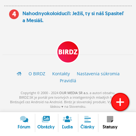
4
Nahodnyokoloiduci1: Ježiš, ty si náš Spasiteľ
a Mesiáš.
BIRDZ
O BIRDZ
Kontakty
Nastavenia súkromia
Pravidlá
Copyright © 2000 - 2024
OUR MEDIA SR a.s.
a
autori
obsahu.
BIRDZ.SK je portál pre tvorivých a inteligentných mladých ľudí.
Birdzuješ cez Android na Android. Birdz je slovenský produkt. Vytvorené s
láskou ♥ na Slovensku.
Fórum
Obrázky
Ľudia
Články
Statusy