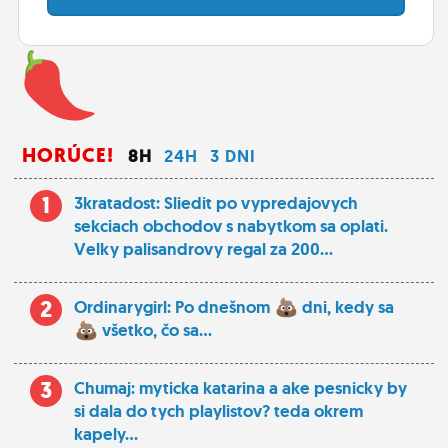
HORÚCE!
8H
24H
3 DNI
1
3kratadost: Sliedit po vypredajovych
sekciach obchodov s nabytkom sa oplati.
Velky palisandrovy regal za 200...
2
Ordinarygirl: Po dnešnom
dni, kedy sa
všetko, čo sa...
3
Chumaj: myticka katarina a ake pesnicky by
si dala do tych playlistov? teda okrem
kapely...