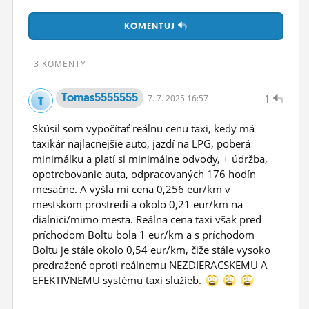
ĽUDIA
KOMENTUJ
MÔJ PROFIL
3 KOMENTY
NASTAVENIA
Tomas5555555
1
7.
7.
2025 16:57
ROLETA
Skúsil som vypočítať reálnu cenu taxi, kedy má
taxikár najlacnejšie auto, jazdí na LPG, poberá
minimálku a platí si minimálne odvody, + údržba,
opotrebovanie auta, odpracovaných 176 hodín
mesačne. A vyšla mi cena 0,256 eur/km v
mestskom prostredí a okolo 0,21 eur/km na
dialnici/mimo mesta. Reálna cena taxi však pred
príchodom Boltu bola 1 eur/km a s príchodom
Boltu je stále okolo 0,54 eur/km, čiže stále vysoko
predražené oproti reálnemu NEZDIERACSKEMU A
EFEKTIVNEMU systému taxi služieb.