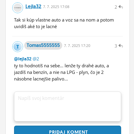
Lejla32
2
7.
7.
2025 17:08
Tak si kúp vlastne auto a voz sa na nom a potom
uvidíš aké to je lacné
Tomas5555555
3
7.
7.
2025 17:20
@2
@lejla32
ty to hodnotíš na sebe... lenže ty drahé auto, a
jazdíš na benzín, a nie na LPG - plyn, čo je 2
násobne lacnejšie palivo...
Napíš svoj komentár
PRIDAJ
KOMENT