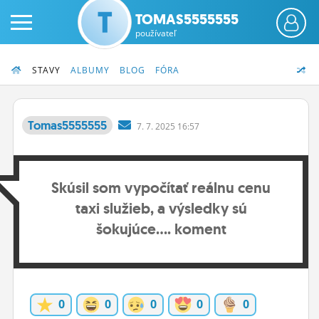
TOMAS5555555
používateľ
STAVY
ALBUMY
BLOG
FÓRA
Tomas5555555
7.
7.
2025 16:57
PRIHLÁS SA
Skúsil som vypočítať reálnu cenu
ČINŽIAK
taxi služieb, a výsledky sú
FÓRUM
šokujúce.... koment
STATUSY
BLOGY
0
0
0
0
0
OBRÁZKY