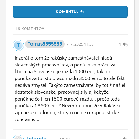
ĽUDIA
KOMENTUJ
MÔJ PROFIL
16 KOMENTOV
NASTAVENIA
Tomas5555555
1
7.
7.
2025 11:38
ROLETA
Inzerát o tom že rakúsky zamestnávatel hladá
slovenských pracovníkov, a ponúka za prácu za
ktorú na Slovensku je mzda 1000 eur, tak on
ponúka za tú istú prácu mzdu 3500 eur... to ale fakt
nedáva zmysel. Takýto zamestnávatel by totiž našiel
dostatok slovenskej pracovnej sily aj kebyže
ponúkne čo i len 1500 eurovú mzdu... prečo teda
ponúka až 3500 eur ? Neverím tomu že v Rakúsku
žijú nejakí ludomili, ktorým nejde o kapitalistické
zdieranie....
Lytaryta