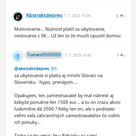
Abstraktdepres
6
7.
7.
2025 15:39
Motivovanie... Nutnosť platiť za ubytovanie,
cestovanie z SK... Už len to že musíš opustiť domov.
Tomas5555555
7
7.
7.
2025 16:42
@6
@abstraktdepres
za ubytovanie si platia aj mnohí Slováci na
Slovensku - hypo, prenájom....
Opakujem, ten zamestnavatel by mal nátresk aj
kebyže ponukne len 1500 eur... a tu on zrazu akosi
ludomilne dá 3500 ? Keby len on, ale v podstate
veľmi veľa zahraničných zamestnavatelov čo vidím
ich ponuky...
Tazko sa mi veria, že v Rakúsku sú samí