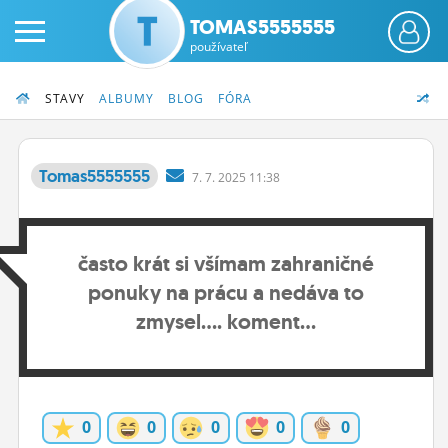
TOMAS5555555
používateľ
STAVY
ALBUMY
BLOG
FÓRA
Tomas5555555
7.
7.
2025 11:38
PRIHLÁS SA
často krát si všímam zahraničné
ČINŽIAK
ponuky na prácu a nedáva to
FÓRUM
zmysel.... koment...
STATUSY
BLOGY
0
0
0
0
0
OBRÁZKY