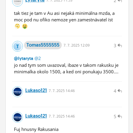
2
7.
7.
2025 11:53
tak tiez je tam v Au asi nejaká minimálna mzda, a
moc pod nu ofiko nemoze yen zamestnávatel íst
Tomas5555555
3
7.
7.
2025 12:09
@2
@lytaryta
jo nad tym som uvazoval, ibaze v takom rakusku je
minimalka okolo 1500, a ked oni ponukaju 3500....
Lukaso121
4
7.
7.
2025 14:46
Lukaso121
5
7.
7.
2025 14:46
Fuj hnusny Rakusania