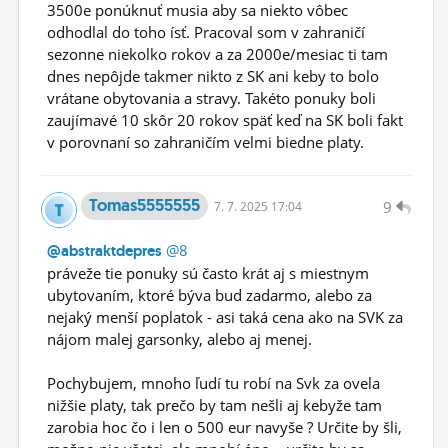
3500e ponúknuť musia aby sa niekto vôbec
odhodlal do toho ísť. Pracoval som v zahraničí
sezonne niekolko rokov a za 2000e/mesiac ti tam
dnes nepôjde takmer nikto z SK ani keby to bolo
vrátane obytovania a stravy. Takéto ponuky boli
zaujímavé 10 skôr 20 rokov späť keď na SK boli fakt
v porovnaní so zahraničím velmi biedne platy.
Tomas5555555
9
7.
7.
2025 17:04
@8
@abstraktdepres
práveže tie ponuky sú často krát aj s miestnym
ubytovaním, ktoré býva bud zadarmo, alebo za
nejaký menší poplatok - asi taká cena ako na SVK za
nájom malej garsonky, alebo aj menej.
Pochybujem, mnoho ľudí tu robí na Svk za ovela
nižšie platy, tak prečo by tam nešli aj kebyže tam
zarobia hoc čo i len o 500 eur navyše ? Určite by šli,