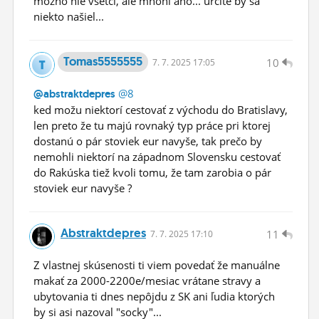
možno nie všetci, ale mnohí áno... určite by sa
niekto našiel...
Tomas5555555
10
7.
7.
2025 17:05
@8
@abstraktdepres
ked možu niektorí cestovať z východu do Bratislavy,
len preto že tu majú rovnaký typ práce pri ktorej
dostanú o pár stoviek eur navyše, tak prečo by
nemohli niektorí na západnom Slovensku cestovať
do Rakúska tiež kvoli tomu, že tam zarobia o pár
stoviek eur navyše ?
Abstraktdepres
11
7.
7.
2025 17:10
Z vlastnej skúsenosti ti viem povedať že manuálne
makať za 2000-2200e/mesiac vrátane stravy a
ubytovania ti dnes nepôjdu z SK ani ľudia ktorých
by si asi nazoval "socky"...