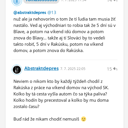
@13
@abstraktdepres
nuž ale ja nehovorím o tom že tí ľudia tam musia žiť
nastálo. Ved aj východniari to robia tak že 5 dní sú v
Blave, a potom na víkend idú domov a potom
znova do Blavy... takže aj tí Slováci by to vedeli
takto robiť, 5 dní v Rakúsku, potom na víkend
domov, a potom znova do Rakúska.
Abstraktdepres
15
7.
7.
2025 22:05
Neviem o nikom kto by každý týždeň chodil z
Rakúska z práce na víkend domov na východ SK.
Kolko by tá cesta vyšla autom čo sa týka paliva?
Kolko hodín by precestoval a kolko by mu doma
zostalo času?
Buď rád že nikam chodiť nemusíš