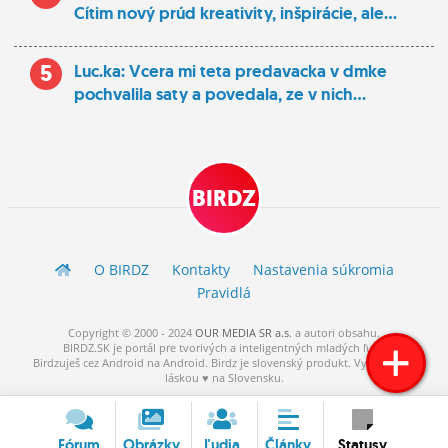
Cítim nový prúd kreativity, inšpirácie, ale...
5
Luc.ka: Vcera mi teta predavacka v dmke
pochvalila saty a povedala, ze v nich...
BIRDZ
O BIRDZ
Kontakty
Nastavenia súkromia
Pravidlá
Copyright © 2000 - 2024
OUR MEDIA SR a.s.
a
autori
obsahu.
BIRDZ.SK je portál pre tvorivých a inteligentných mladých ľudí.
Birdzuješ cez Android na Android. Birdz je slovenský produkt. Vytvorené s
láskou ♥ na Slovensku.
Fórum
Obrázky
Ľudia
Články
Statusy