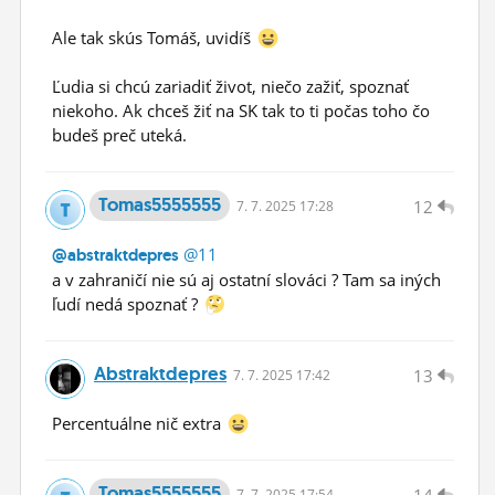
Ale tak skús Tomáš, uvidíš
Ľudia si chcú zariadiť život, niečo zažiť, spoznať
niekoho. Ak chceš žiť na SK tak to ti počas toho čo
budeš preč uteká.
Tomas5555555
12
7.
7.
2025 17:28
@11
@abstraktdepres
a v zahraničí nie sú aj ostatní slováci ? Tam sa iných
ľudí nedá spoznať ?
Abstraktdepres
13
7.
7.
2025 17:42
Percentuálne nič extra
Tomas5555555
14
7.
7.
2025 17:54