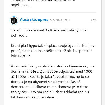
anjelíkovia...
Abstraktdepres
8
7.
7.
2025 17:01
To nejde porovnávať. Celkovo máš zvlášty uhol
pohladu...
Kto si platí hypo tak si spláca svoje bývanie. Kto je v
prenájme tak to má horšie ale tiež platí za priestor
kde existuje.
V zahraničí keby si platil komfort za bývanie aký má
doma tak môže z tých 3500e odpočítať hneď 1000
až 1500e... Realita je taká že zaplatí možno to čo
doma a je na ubytovni s nejakymi občas až
dementami... Celkovo mimo domova je to často
zabitý čas... Kto má rodinu, chce zakladať rodinu,
tak tam sa nikam nepohne...