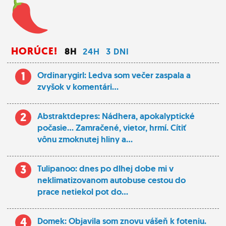
HORÚCE!
8H
24H
3 DNI
1
Ordinarygirl: Ledva som večer zaspala a
zvyšok v komentári...
2
Abstraktdepres: Nádhera, apokalyptické
počasie... Zamračené, vietor, hrmí. Cítiť
vônu zmoknutej hliny a...
3
Tulipanoo: dnes po dlhej dobe mi v
neklimatizovanom autobuse cestou do
prace netiekol pot do...
4
Domek: Objavila som znovu vášeň k foteniu.