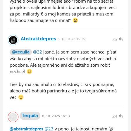
vyznelo ovela uprimnejsie ako "robim na top secret
projekte s najlepsimi ludmi z brandze a kupujem veci
za pol miliardy € a moj kamos sa priateli s muskom
haloooo zaujimajte sa o mna!"
Abstraktdepres
23
5.
10.
2025 19:39
@22
Jasné. Ja som sem zase nechcel písať
@tequila
všetko aby sa mi niekto nevrtal v osobných veciach a
podobne. Ale tajomného ani dôležitého som robiť
nechcel
Tiež by ma zaujímalo či to vlastníš, či si v podnájme,
alebo máš bohatú partnerku ale je to tvoja súkromná
vec
Tequila
24
6.
10.
2025 16:13
@23
v poho, ja tajnosti nemám 🙂
@abstraktdepres