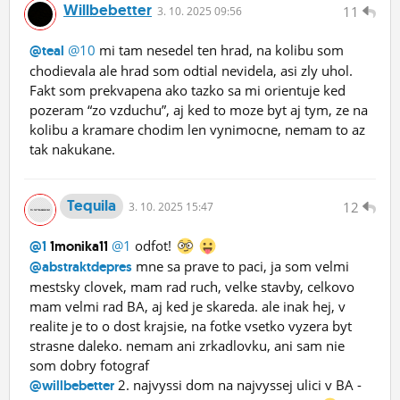
Willbebetter
11
3.
10.
2025 09:56
@10
mi tam nesedel ten hrad, na kolibu som
@teal
chodievala ale hrad som odtial nevidela, asi zly uhol.
Fakt som prekvapena ako tazko sa mi orientuje ked
pozeram “zo vzduchu”, aj ked to moze byt aj tym, ze na
kolibu a kramare chodim len vynimocne, nemam to az
tak nakukane.
Tequila
12
3.
10.
2025 15:47
@1
odfot!
@1
1monika11
mne sa prave to paci, ja som velmi
@abstraktdepres
mestsky clovek, mam rad ruch, velke stavby, celkovo
mam velmi rad BA, aj ked je skareda. ale inak hej, v
realite je to o dost krajsie, na fotke vsetko vyzera byt
strasne daleko. nemam ani zrkadlovku, ani sam nie
som dobry fotograf
2. najvyssi dom na najvyssej ulici v BA -
@willbebetter