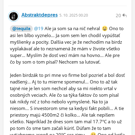
Abstraktdepres
20
5.
10.
2025 00:20
@19
Ale ja som sa na nič nehral
Ono to
@tequila
asi len blbo vyznelo... Ja som sem len chodil vypúštať
myšlienky a pocity. Dalšia vec je že nechodím na birdz
vyplakávať ale to neznamená že mám v živote všetko
super... Myslím že dosť vecí mám na hovno... Ale pre
čo by som o tom písal? Nechcem sa lutovať.
Jeden birdzák to pri mne vo firme bol pozrieť a bol dosť
nadšený... Aj to tu mierne spomenul... Ono to až tak
tajné nie je len som nechcel aby sa mi niekto vrtal v
osobných veciach. Ale čo sa týka faktov čo som písal
tak nikdy nič z toho nebolo vymyslené. Na to ja
niesom... S investorom sme sa kedysi fakt pobili... A tie
priestory majú 4500m2 či kolko... Ale tak nepíšem
všetko. Napríklad že dnes som tam mal 17.7°C a to už
po tom čo sme tam začali kúriť. Dúfam že to tam
vytiahneme aspoň na 20°C cez zimu...
Ono od kotla