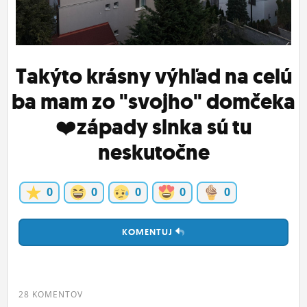
ĽUDIA
MÔJ PROFIL
Takýto krásny výhľad na celú
NASTAVENIA
ba mam zo "svojho" domčeka
ROLETA
❤️západy slnka sú tu
neskutočne
0
0
0
0
0
KOMENTUJ
28 KOMENTOV