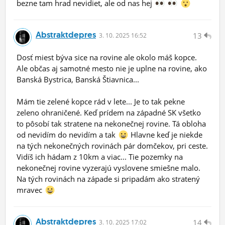
bezne tam hrad nevidiet, ale od nas hej
Abstraktdepres
13
3.
10.
2025 16:52
Dosť miest býva sice na rovine ale okolo máš kopce.
Ale občas aj samotné mesto nie je uplne na rovine, ako
Banská Bystrica, Banská Štiavnica...
Mám tie zelené kopce rád v lete... Je to tak pekne
zeleno ohraničené. Keď prídem na západné SK všetko
to pôsobí tak stratene na nekonečnej rovine. Tá obloha
od nevidím do nevidím a tak
Hlavne keď je niekde
na tých nekonečných rovinách pár domčekov, pri ceste.
Vidíš ich hádam z 10km a viac... Tie pozemky na
nekonečnej rovine vyzerajú vyslovene smiešne malo.
Na tých rovinách na západe si pripadám ako stratený
mravec
Abstraktdepres
14
3.
10.
2025 17:02