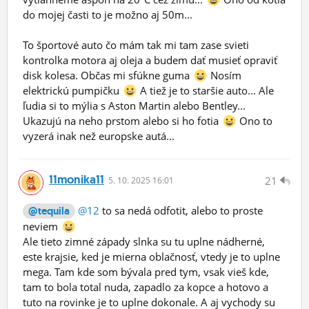
do mojej časti to je možno aj 50m...
To športové auto čo mám tak mi tam zase svieti
kontrolka motora aj oleja a budem dať musieť opraviť
disk kolesa. Občas mi sfúkne guma
Nosím
elektrickú pumpičku
A tiež je to staršie auto... Ale
ľudia si to mýlia s Aston Martin alebo Bentley...
Ukazujú na neho prstom alebo si ho fotia
Ono to
vyzerá inak než europske autá...
11monika11
21
5.
10.
2025 16:01
@12
to sa nedá odfotit, alebo to proste
@tequila
neviem
Ale tieto zimné západy slnka su tu uplne nádherné,
este krajsie, ked je mierna oblačnosť, vtedy je to uplne
mega. Tam kde som bývala pred tym, vsak vieš kde,
tam to bola total nuda, zapadlo za kopce a hotovo a
tuto na rovinke je to uplne dokonale. A aj vychody su