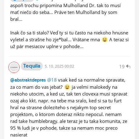
aspoň trochu pripomína Mulholland Dr. tak to musí
mať niečo do seba... Práve ten Mulholland by som
bral...
Inak čo sa ti stalo? Veď ty si tu často na niekoho hnusne
vyletel a strašne ho zje*bal... Vrátane mna
A teraz si
už pár mesiacov uplne v pohode...
Tequila
19
5.
10.
2025 00:02
@18
vsak ked sa normalne spravate,
@abstraktdepres
za co mam do vas jebat?
ja velmi malokedy na
niekoho utocim, a ked uz, tak ten clovexa musi spravat
ozaj ako kkt. napr. na tebe ma sralo, ked si sa tu furt
hral na strasne doleziteho s nejakym top secret
projektom, o ktorom doteraz nikto nepocul. nemam
rad take humblebragy. ale teraz je tu taka komunita, ze
95 % ludi je v pohode, takze sa nemam moc preco
nasierat