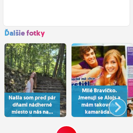
Ďalšie fotky
Milé Bravíčko.
Našla som pred pár
Jmenuji se Alojs a
dňami nádherné
mám takového
miesto u nás na...
kamaráda...