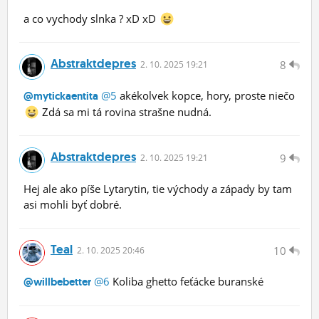
a co vychody slnka ? xD xD
Abstraktdepres
8
2.
10.
2025 19:21
@5
akékolvek kopce, hory, proste niečo
@mytickaentita
Zdá sa mi tá rovina strašne nudná.
Abstraktdepres
9
2.
10.
2025 19:21
Hej ale ako píše Lytarytin, tie východy a západy by tam
asi mohli byť dobré.
Teal
10
2.
10.
2025 20:46
@6
Koliba ghetto feťácke buranské
@willbebetter