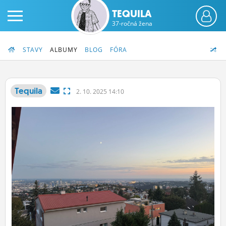
TEQUILA
37-ročná žena
STAVY
ALBUMY
BLOG
FÓRA
Tequila
2.
10.
2025 14:10
PRIHLÁS SA
ČINŽIAK
FÓRUM
STATUSY
BLOGY
OBRÁZKY