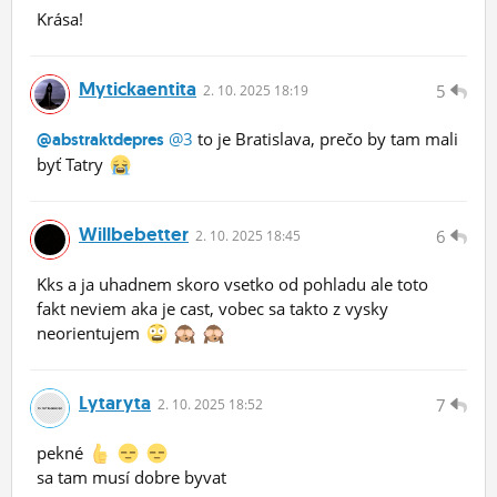
Krása!
Mytickaentita
5
2.
10.
2025 18:19
@3
to je Bratislava, prečo by tam mali
@abstraktdepres
byť Tatry
Willbebetter
6
2.
10.
2025 18:45
Kks a ja uhadnem skoro vsetko od pohladu ale toto
fakt neviem aka je cast, vobec sa takto z vysky
neorientujem
Lytaryta
7
2.
10.
2025 18:52
pekné
sa tam musí dobre byvat