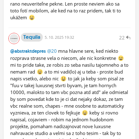
rano neuveriteľne pekne. Len proste neviem ako sa
toto fotí mobilom, ale ked na to raz pridem, tak ti to
ukážem
Tequila
22
5.
10.
2025 19:32
@20
mna hlavne sere, ked niekto
@abstraktdepres
rozprava strasne vela o niecom, ale nic konkretne
mi to pride take, ze robis zo seba nasilu tajomneho a to
nemam rad
a to mi vadi(lo) aj u teba - proste bud
napis vsetko, alebo nic
to jak ja keby som pisal ze
"fuu v takej luxusnej stvrti byvam, je tam hornych
10000, malokto to tam vbc pozna atd atd" ale odmietal
by som povedat kde to je ci dat nejaky dokaz, ze tam
vbc realne som, chapes - mne osobne to automaticky
vyznieva, ze ten clovek to fejkuje
keby si rovno
napisal, cojaviem - robim na jednom hudobnom
projekte, pomaham nadizajnovat nove luxusne
nahravacie studio a velmi sa z toho tesim - tak by to