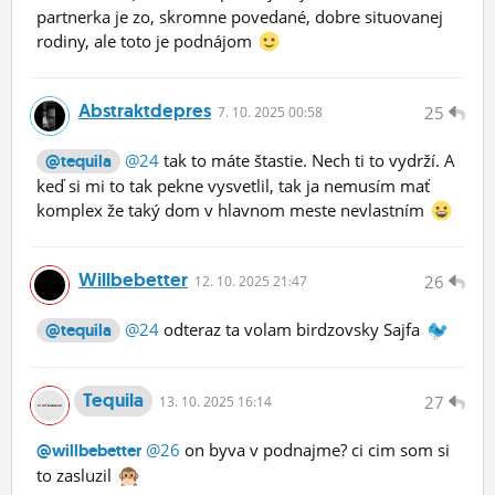
partnerka je zo, skromne povedané, dobre situovanej
rodiny, ale toto je podnájom
Abstraktdepres
25
7.
10.
2025 00:58
@24
tak to máte štastie. Nech ti to vydrží. A
@tequila
keď si mi to tak pekne vysvetlil, tak ja nemusím mať
komplex že taký dom v hlavnom meste nevlastním
Willbebetter
26
12.
10.
2025 21:47
@24
odteraz ta volam birdzovsky Sajfa
@tequila
Tequila
27
13.
10.
2025 16:14
@26
on byva v podnajme? ci cim som si
@willbebetter
to zasluzil