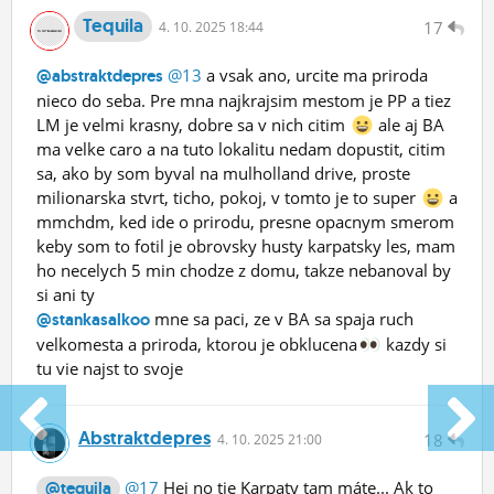
Tequila
17
4.
10.
2025 18:44
@13
a vsak ano, urcite ma priroda
@abstraktdepres
nieco do seba. Pre mna najkrajsim mestom je PP a tiez
LM je velmi krasny, dobre sa v nich citim
ale aj BA
ma velke caro a na tuto lokalitu nedam dopustit, citim
sa, ako by som byval na mulholland drive, proste
milionarska stvrt, ticho, pokoj, v tomto je to super
a
mmchdm, ked ide o prirodu, presne opacnym smerom
keby som to fotil je obrovsky husty karpatsky les, mam
ho necelych 5 min chodze z domu, takze nebanoval by
si ani ty
mne sa paci, ze v BA sa spaja ruch
@stankasalkoo
velkomesta a priroda, ktorou je obklucena
kazdy si
tu vie najst to svoje
Abstraktdepres
18
4.
10.
2025 21:00
@17
Hej no tie Karpaty tam máte... Ak to
@tequila