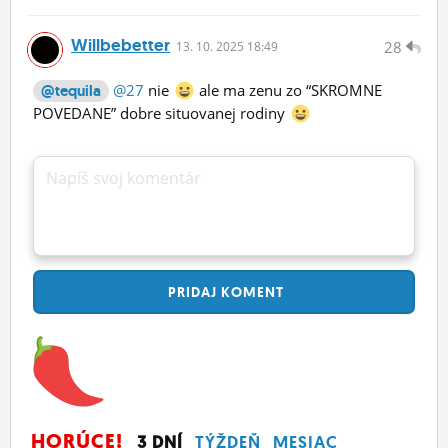
Willbebetter
28
13.
10.
2025 18:49
@27
nie
ale ma zenu zo “SKROMNE
@tequila
POVEDANE” dobre situovanej rodiny
Napíš svoj komentár
PRIDAJ
KOMENT
HORÚCE!
3 DNÍ
TÝŽDEŇ
MESIAC