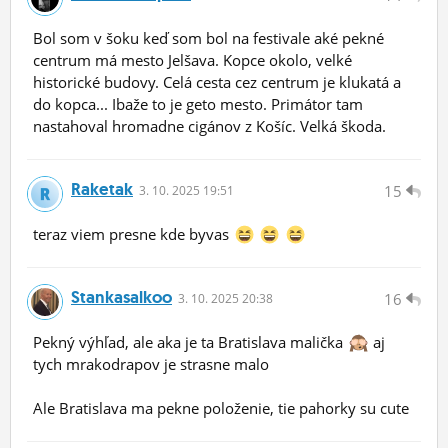
Bol som v šoku keď som bol na festivale aké pekné
centrum má mesto Jelšava. Kopce okolo, velké
historické budovy. Celá cesta cez centrum je klukatá a
do kopca... Ibaže to je geto mesto. Primátor tam
nastahoval hromadne cigánov z Košíc. Velká škoda.
Raketak
15
3.
10.
2025 19:51
teraz viem presne kde byvas
Stankasalkoo
16
3.
10.
2025 20:38
Pekný výhľad, ale aka je ta Bratislava malička
aj
tych mrakodrapov je strasne malo
Ale Bratislava ma pekne položenie, tie pahorky su cute