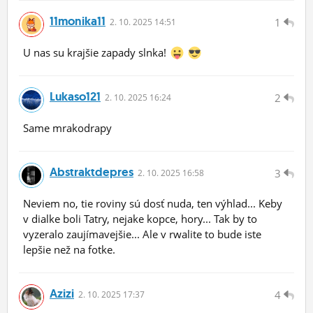
11monika11
1
2.
10.
2025 14:51
U nas su krajšie zapady slnka!
Lukaso121
2
2.
10.
2025 16:24
Same mrakodrapy
Abstraktdepres
3
2.
10.
2025 16:58
Neviem no, tie roviny sú dosť nuda, ten výhlad... Keby
v dialke boli Tatry, nejake kopce, hory... Tak by to
vyzeralo zaujímavejšie... Ale v rwalite to bude iste
lepšie než na fotke.
Azizi
4
2.
10.
2025 17:37