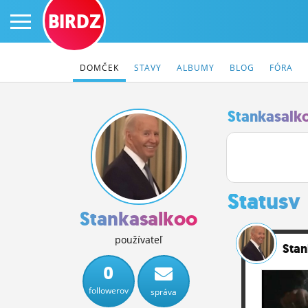
BIRDZ
DOMČEK
STAVY
ALBUMY
BLOG
FÓRA
Stankasalk
PRIHLÁS SA
ČINŽIAK
Statusy
FÓRUM
Stankasalkoo
STATUSY
používateľ
Sta
BLOGY
0
followerov
správa
OBRÁZKY