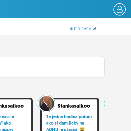
INÉ DIEVČA
nkasalkoo
Stankasalkoo
St
 vacsia
Ta jedna hodina potom
Stve ma 
a” ako
ako si dam lieky na
to, ze vid
 názory
ADHD je úžasná
si vašu f