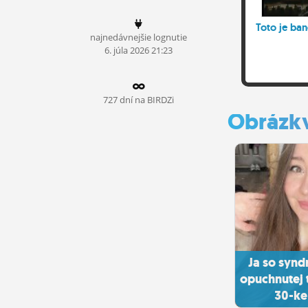
ĽUDIA
Toto je ba
najnedávnejšie lognutie
MÔJ PROFIL
6.
júla
2026 21:23
NASTAVENIA
ROLETA
727 dní na BIRDZi
Obrázk
Ja so syn
opuchnutej 
30-ke 