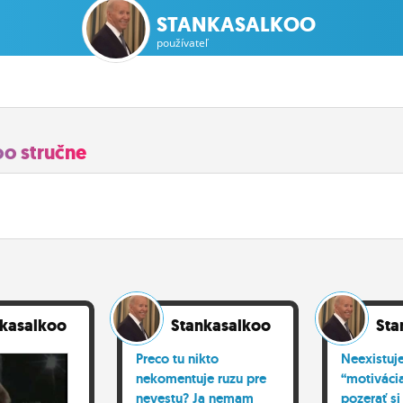
STANKASALKOO
používateľ
oo stručne
nkasalkoo
Stankasalkoo
Sta
Preco tu nikto
Neexistuje
nekomentuje ruzu pre
“motiváci
nevestu? Ja nemam
pozerať si