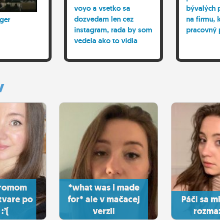
voyo a vsetko sa
bývalých 
dozvedam len cez
na firmu,
nger
instagram, rada by som
pracovný
vedela ako to vidia
birdzaci xD
y
dromom
*what was I made
tvare po
for* ale v mačacej
Páči sa mi
:’(
verzii
rozma