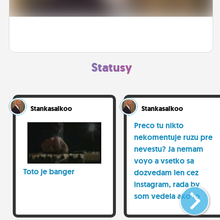
ĽUDIA
MÔJ PROFIL
NASTAVENIA
Statusy
ROLETA
Stankasalkoo
Stankasalkoo
Preco tu nikto
nekomentuje ruzu pre
nevestu? Ja nemam
voyo a vsetko sa
Toto je banger
dozvedam len cez
instagram, rada by
som vedela ako to
vidia birdzaci xD