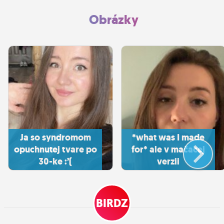
Obrázky
Ja so syndromom
*what was I made
opuchnutej tvare po
for* ale v mačacej
30-ke :’(
verzii
BIRDZ