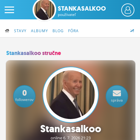
STANKASALKOO
používateľ
STAVY
ALBUMY
BLOG
FÓRA
Stankasalkoo stručne
PRIHLÁS SA
ČINŽIAK
0
FÓRUM
followerov
správa
STATUSY
BLOGY
Stankasalkoo
OBRÁZKY
online 6.
7.
2026 21:23