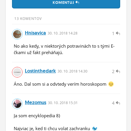
KOMENTUJ
ĽUDIA
MÔJ PROFIL
13 KOMENTOV
NASTAVENIA
Hnisavica
1
30.
10.
2018 14:28
ROLETA
No ako kedy, v niektorých potravinách to s tými E-
čkami už fakt preháňajú.
Lostinthedark
2
30.
10.
2018 14:30
Áno. Dal som si a odvtedy verím horoskopom
Mezomus
4
30.
10.
2018 15:31
Ja som encyklopedia 8)
Najviac je, ked ti chcu volat zachranku