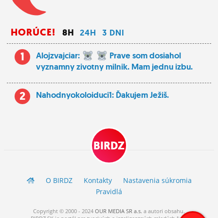
HORÚCE!
8H
24H
3 DNI
1
Alojzvajciar:
Prave som dosiahol
vyznamny zivotny milnik. Mam jednu izbu.
2
Nahodnyokoloiduci1: Ďakujem Ježiš.
BIRDZ
O BIRDZ
Kontakty
Nastavenia súkromia
Pravidlá
Copyright © 2000 - 2024
OUR MEDIA SR a.s.
a
autori
obsahu.