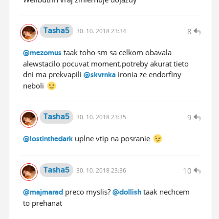
Tasha5
8
30.
10.
2018 23:34
taak toho sm sa celkom obavala
@mezomus
alewstacilo pocuvat moment.potreby akurat tieto
dni ma prekvapili
ironia ze endorfiny
@skvrnka
neboli
Tasha5
9
30.
10.
2018 23:35
uplne vtip na posranie
@lostinthedark
Tasha5
10
30.
10.
2018 23:36
preco myslis?
taak nechcem
@majmarad
@dollish
to prehanat