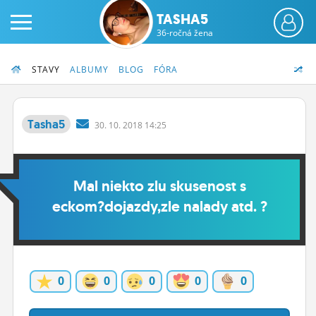
TASHA5
36-ročná žena
STAVY
ALBUMY
BLOG
FÓRA
Tasha5
30.
10.
2018 14:25
PRIHLÁS SA
Mal niekto zlu skusenost s
ČINŽIAK
eckom?dojazdy,zle nalady atd. ?
FÓRUM
STATUSY
BLOGY
0
0
0
0
0
OBRÁZKY