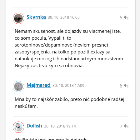
Skvrnka
5
30.
10.
2018 16:05
Nemam skusenost, ale dojazdy su viacmenej iste,
co som pocula. Vypali ti to
serotoninove/dopaminove (neviem presne)
zasoby/spojenia, nakolko po poziti extazy sa
natankuje mozog ich nadstandartnym mnozstvom.
Nejaky cas trva kym sa obnovia.
Majmarad
6
30.
10.
2018 17:09
Mňa by to najskôr zabilo, preto nič podobné radšej
neskúšam.
Dollish
7
30.
10.
2018 19:14
Wellbutrin vraj zmiernuje dojazdy