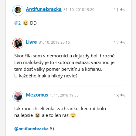
Antifunebracka
11
31.
10.
2018 19:20
@2
DD
Livre
12
31.
10.
2018 20:16
Skončila som v nemocnici a dojazdy boli hrozné.
Len málokedy je to skutočná extáza, väčšinou je
tam dosť veľký pomer pervitínu a kofeínu.
U každého inak a nikdy nevieš.
Mezomus
13
1.
11.
2018 19:55
tak mne chceli volat zachranku, ked mi bolo
najlepsie
ale to len raz
8)
@antifunebracka