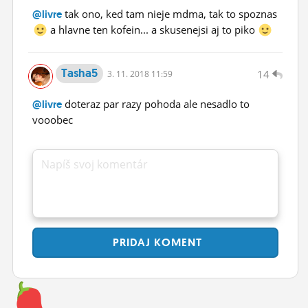
tak ono, ked tam nieje mdma, tak to spoznas
@livre
a hlavne ten kofein... a skusenejsi aj to piko
Tasha5
14
3.
11.
2018 11:59
doteraz par razy pohoda ale nesadlo to
@livre
vooobec
Napíš svoj komentár
PRIDAJ
KOMENT