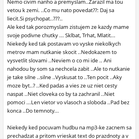
Nemo civim nanho a premyslam..Zarazil ma tou
ĽUDIA
vetou k zemi. ..Co mu nato povedat??: Daj sa
liecit.Si psychopat..???..
MÔJ PROFIL
Ale ked tak porozmyslam zistujem ze kazdy mame
NASTAVENIA
svoje podivne chutky ... Sklbat, Trhat, Mlatit...
Niekedy ked tak postavam vo vyske niekolkych
ROLETA
metrov mam nutkanie skocit ..Nedokazem to
vysvetlit slovami ..Neviem o co mi ide .. Ani
nahodou by som sa nechcela zabit ..Ale to nutkanie
je take silne ..silne ..Vyskusat to ..Ten pocit ..Aky
moze byt..? ..Ked padas a vies ze uz niet cesty
naspat ..Niet cloveka co by ta zachranil ..Niet
pomoci ...Len vietor vo vlasoch a sloboda ..Pad bez
konca ..Do temnoty...
Niekedy ked pocuvam hudbu na mp3-ke zacnem sa
prechadzat a pritom vrieskat text do prazdnoty a v