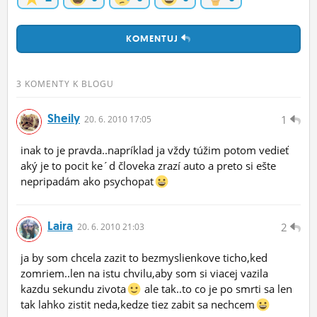
KOMENTUJ
3 KOMENTY K BLOGU
Sheily
1
20.
6.
2010 17:05
inak to je pravda..napríklad ja vždy túžim potom vedieť
aký je to pocit ke´d človeka zrazí auto a preto si ešte
nepripadám ako psychopat
Laira
2
20.
6.
2010 21:03
ja by som chcela zazit to bezmyslienkove ticho,ked
zomriem..len na istu chvilu,aby som si viacej vazila
kazdu sekundu zivota
ale tak..to co je po smrti sa len
tak lahko zistit neda,kedze tiez zabit sa nechcem