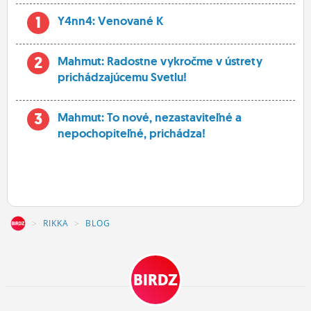
1
Y4nn4: Venované K
2
Mahmut: Radostne vykročme v ústrety
prichádzajúcemu Svetlu!
3
Mahmut: To nové, nezastaviteľné a
nepochopiteľné, prichádza!
Z
RIKKA
BLOG
BIRDZ