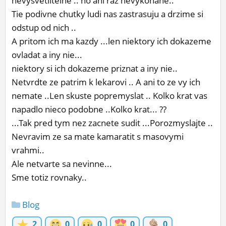
nevysvetlitelne .. no ani raz nevykonane..
Tie podivne chutky ludi nas zastrasuju a drzime si
odstup od nich ..
A pritom ich ma kazdy ...len niektory ich dokazeme
ovladat a iny nie...
niektory si ich dokazeme priznat a iny nie..
Netvrdte ze patrim k lekarovi .. A ani to ze vy ich
nemate ..Len skuste popremyslat .. Kolko krat vas
napadlo nieco podobne ..Kolko krat... ??
...Tak pred tym nez zacnete sudit ...Porozmyslajte ..
Nevravim ze sa mate kamaratit s masovymi
vrahmi..
Ale netvarte sa nevinne...
Sme totiz rovnaky..
Blog
2
0
0
0
0