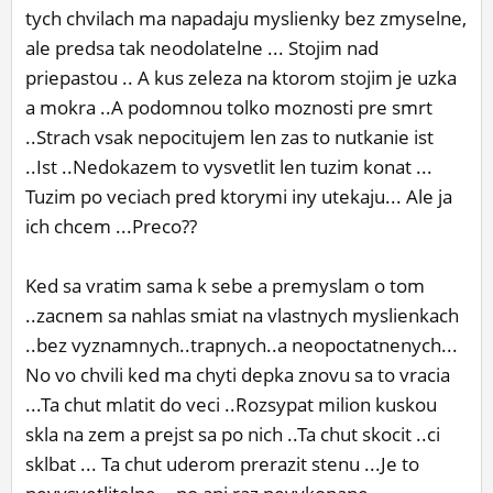
tych chvilach ma napadaju myslienky bez zmyselne,
ale predsa tak neodolatelne ... Stojim nad
priepastou .. A kus zeleza na ktorom stojim je uzka
a mokra ..A podomnou tolko moznosti pre smrt
..Strach vsak nepocitujem len zas to nutkanie ist
..Ist ..Nedokazem to vysvetlit len tuzim konat ...
Tuzim po veciach pred ktorymi iny utekaju... Ale ja
ich chcem ...Preco??
Ked sa vratim sama k sebe a premyslam o tom
..zacnem sa nahlas smiat na vlastnych myslienkach
..bez vyznamnych..trapnych..a neopoctatnenych...
No vo chvili ked ma chyti depka znovu sa to vracia
...Ta chut mlatit do veci ..Rozsypat milion kuskou
skla na zem a prejst sa po nich ..Ta chut skocit ..ci
sklbat ... Ta chut uderom prerazit stenu ...Je to