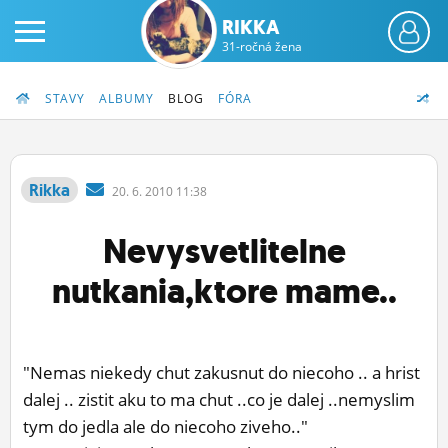
RIKKA
31-ročná žena
STAVY
ALBUMY
BLOG
FÓRA
Rikka
20.
6.
2010 11:38
PRIHLÁS SA
Nevysvetlitelne
ČINŽIAK
nutkania,ktore mame..
FÓRUM
STATUSY
"Nemas niekedy chut zakusnut do niecoho .. a hrist
BLOGY
dalej .. zistit aku to ma chut ..co je dalej ..nemyslim
tym do jedla ale do niecoho ziveho.."
OBRÁZKY