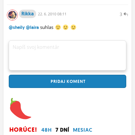
Rikka
3
22.
6.
2010 08:11
suhlas
@sheily
@laira
Napíš svoj komentár
PRIDAJ
KOMENT
HORÚCE!
48H
7 DNÍ
MESIAC