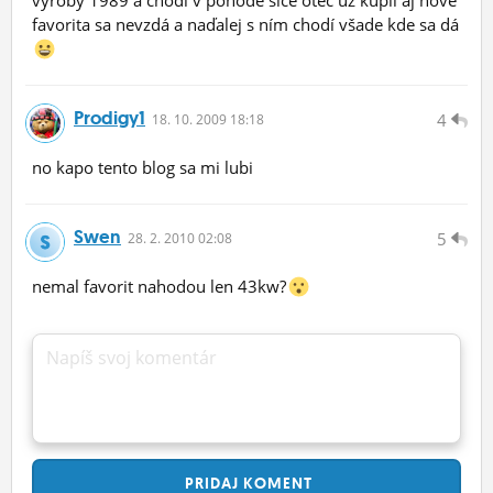
favorita sa nevzdá a naďalej s ním chodí všade kde sa dá
Prodigy1
4
18.
10.
2009 18:18
no kapo tento blog sa mi lubi
Swen
5
28.
2.
2010 02:08
nemal favorit nahodou len 43kw?
Napíš svoj komentár
PRIDAJ
KOMENT