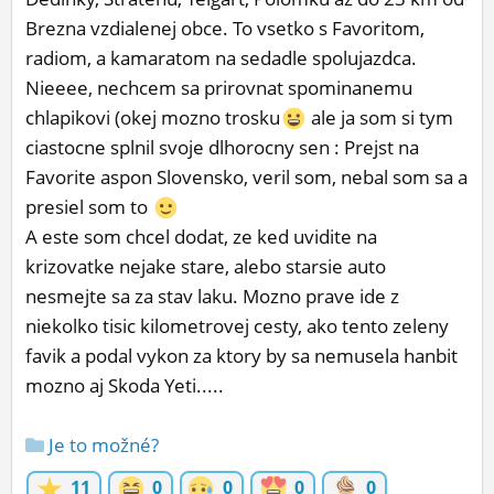
Brezna vzdialenej obce. To vsetko s Favoritom,
radiom, a kamaratom na sedadle spolujazdca.
Nieeee, nechcem sa prirovnat spominanemu
chlapikovi (okej mozno trosku
ale ja som si tym
ciastocne splnil svoje dlhorocny sen : Prejst na
Favorite aspon Slovensko, veril som, nebal som sa a
presiel som to
A este som chcel dodat, ze ked uvidite na
krizovatke nejake stare, alebo starsie auto
nesmejte sa za stav laku. Mozno prave ide z
niekolko tisic kilometrovej cesty, ako tento zeleny
favik a podal vykon za ktory by sa nemusela hanbit
mozno aj Skoda Yeti.....
Je to možné?
11
0
0
0
0