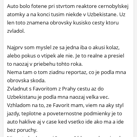
Auto bolo fotene pri stvrtom reaktore cernobylskej
ĽUDIA
atomky a na konci tusim niekde v Uzbekistane. Uz
MÔJ PROFIL
len toto znamena obrovsky kusisko cesty ktoru
zvladol.
NASTAVENIA
ROLETA
Najprv som myslel ze sa jedna iba o akusi kolaz,
alebo pokus o vtipek ale nie. Je to realne a presiel
to naozaj v priebehu tohto roka.
Nema tam o tom ziadnu reportaz, co je podla mna
obrovska skoda.
Zvladnut s Favoritom z Prahy cestu az do
Uzbekistanu je podla mna naozaj velka vec.
Vzhladom na to, ze Favorit mam, viem na aky styl
jazdy, teplotne a poveternostne podmienky je to
auto haklive aj v case ked vsetko ide ako ma a ide
bez poruchy.