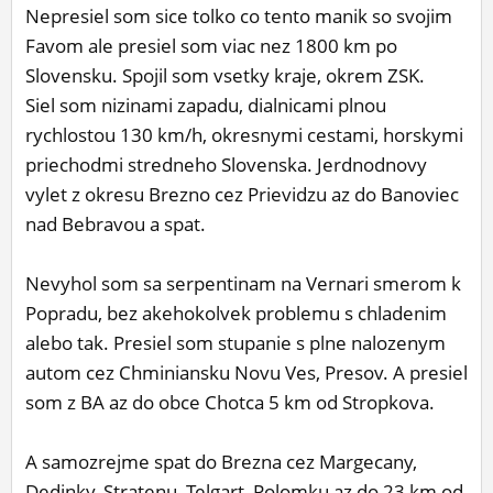
Nepresiel som sice tolko co tento manik so svojim
Favom ale presiel som viac nez 1800 km po
Slovensku. Spojil som vsetky kraje, okrem ZSK.
Siel som nizinami zapadu, dialnicami plnou
rychlostou 130 km/h, okresnymi cestami, horskymi
priechodmi stredneho Slovenska. Jerdnodnovy
vylet z okresu Brezno cez Prievidzu az do Banoviec
nad Bebravou a spat.
Nevyhol som sa serpentinam na Vernari smerom k
Popradu, bez akehokolvek problemu s chladenim
alebo tak. Presiel som stupanie s plne nalozenym
autom cez Chminiansku Novu Ves, Presov. A presiel
som z BA az do obce Chotca 5 km od Stropkova.
A samozrejme spat do Brezna cez Margecany,
Dedinky, Stratenu, Telgart, Polomku az do 23 km od