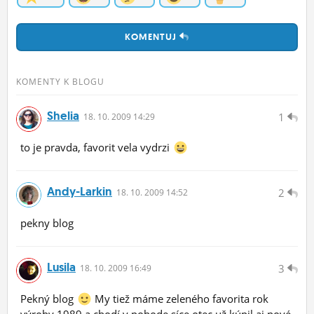
KOMENTUJ
KOMENTY K BLOGU
Shelia
1
18.
10.
2009 14:29
to je pravda, favorit vela vydrzi
Andy-Larkin
2
18.
10.
2009 14:52
pekny blog
Lusila
3
18.
10.
2009 16:49
Pekný blog
My tiež máme zeleného favorita rok
výroby 1989 a chodí v pohode síce otec už kúpil aj nové