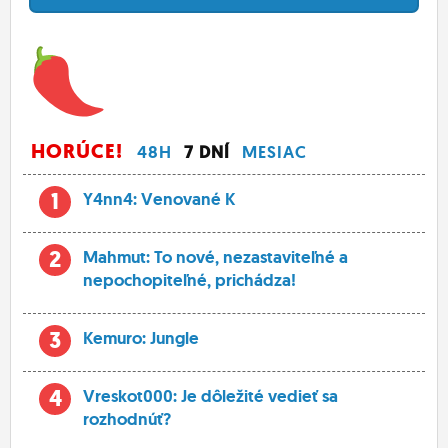
HORÚCE!
48H
7 DNÍ
MESIAC
1
Y4nn4: Venované K
2
Mahmut: To nové, nezastaviteľné a
nepochopiteľné, prichádza!
3
Kemuro: Jungle
4
Vreskot000: Je dôležité vedieť sa
rozhodnúť?