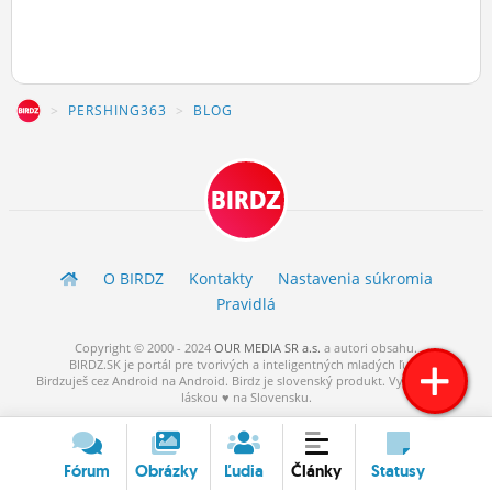
Z
PERSHING363
BLOG
BIRDZ
O BIRDZ
Kontakty
Nastavenia súkromia
Pravidlá
Copyright © 2000 - 2024
OUR MEDIA SR a.s.
a
autori
obsahu.
BIRDZ.SK je portál pre tvorivých a inteligentných mladých ľudí.
Birdzuješ cez Android na Android. Birdz je slovenský produkt. Vytvorené s
láskou ♥ na Slovensku.
Fórum
Obrázky
Ľudia
Články
Statusy