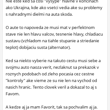
Nie este ked sa cosi "vysype" hlavne v koncinach
ako Ukrajina, kde ako vsetci vedia ake su problemy
s nahradnymi dielmi na auta skoda.
O aute to napoveda ze musi mat v perfektnom
stave nie len hlavu valcov, tesnenie hlavy, chladiacu
sustavu (vzhladom na tiahle stupanie a striedanie
teplot) dobijaciu susta (alternator).
Ked sa niekto vyberie na takuto cestu musi sebe a
svojmu auto naoza verit, nezlaknut sa prekazok v
roznych podobach od zleho pocasia cez cestne
"kontroly" ake vieme ze su nie len na vychod od
nasich hranic. Tento clovek veril a dokazal to aj s
Favom.
A kedze aj ja mam Favorit, tak sa pochvalim aj ja.