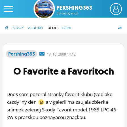
PERSHING363
38-ročný muž
STAVY
ALBUMY
BLOG
FÓRA
Pershing363
18.
10.
2009 14:12
PRIHLÁS SA
O Favorite a Favoritoch
ČINŽIAK
FÓRUM
Dnes som pozeral stranky favorit klubu (ved ako
STATUSY
kazdy iny den
a v galerii ma zaujala zbierka
snimiek zelenej Skody Favorit model 1989 LPG 46
BLOGY
kW s prazskou poznavacou znackou.
OBRÁZKY