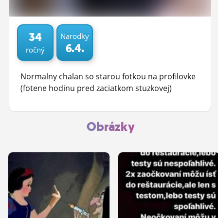
ĽUDIA
MÔJ PROFIL
34
Narodky
6.4.
ročný
NASTAVENIA
ROLETA
Normalny chalan so starou fotkou na profilovke
(fotene hodinu pred zaciatkom stuzkovej)
Obrázky