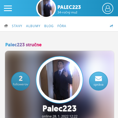
PALEC223
34-ročný muž
STAVY
ALBUMY
BLOG
FÓRA
Palec223 stručne
PRIHLÁS SA
ČINŽIAK
2
FÓRUM
followerov
správa
STATUSY
BLOGY
Palec223
OBRÁZKY
online 28.
1.
2022 12:22