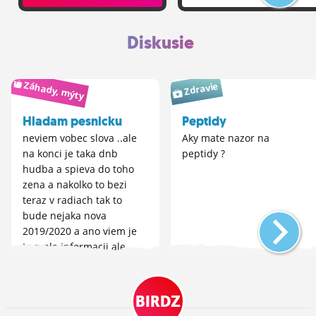
Diskusie
Záhady, mýty
Zdravie
Hladam pesnicku
Peptidy
neviem vobec slova ..ale
Aky mate nazor na
na konci je taka dnb
peptidy ?
hudba a spieva do toho
zena a nakolko to bezi
teraz v radiach tak to
bude nejaka nova
2019/2020 a ano viem je
to malo informacii ale
keby nahodou niekto...
BIRDZ