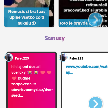
Nemusis si brat zas
uplne vsetko co ti
nukaju :D
toto je pravda ? :D
Statusy
Palec223
Palec223
hihi aj oni dostali
www.youtube.com/wat
vcelicky
ap...
budme
zodpovedni!!!
otevrisvoumysl.cz/dve-
sved...