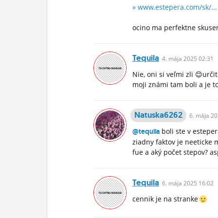
» www.estepera.com/sk/...
ocino ma perfektne skusen
Tequila
4.
mája
2025 02:31
Nie, oni si veľmi zli 😊urč
moji známi tam boli a je to
Natuska6262
6.
mája
20
boli ste v esteper
@tequila
ziadny faktov je neeticke m
fue a aký počet stepov? a
Tequila
6.
mája
2025 16:02
cennik je na stranke