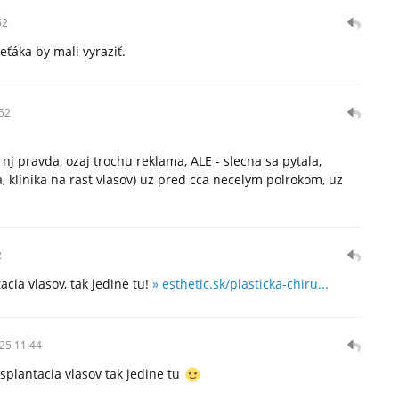
52
ťáka by mali vyraziť.
52
 nj pravda, ozaj trochu reklama, ALE - slecna sa pytala,
a, klinika na rast vlasov) uz pred cca necelym polrokom, uz
2
acia vlasov, tak jedine tu!
» esthetic.sk/plasticka-chiru...
25 11:44
nsplantacia vlasov tak jedine tu