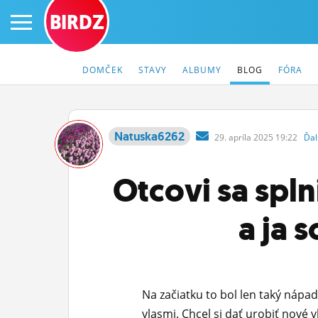
BIRDZ
DOMČEK
STAVY
ALBUMY
BLOG
FÓRA
Natuska6262
29.
apríla
2025 19:22
Ďal
PRIHLÁS SA
Otcovi sa splni
ČINŽIAK
a ja 
FÓRUM
STATUSY
BLOGY
Na začiatku to bol len taký nápa
OBRÁZKY
vlasmi. Chcel si dať urobiť nové vl