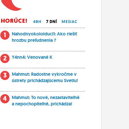
HORÚCE!
48H
7 DNÍ
MESIAC
1
Nahodnyokoloiduci1: Ako riešiť
hrozbu preľudnenia ?
2
Y4nn4: Venované K
3
Mahmut: Radostne vykročme v
ústrety prichádzajúcemu Svetlu!
4
Mahmut: To nové, nezastaviteľné
a nepochopiteľné, prichádza!