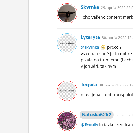
Skvrnka
29.
apríla
2025 22:
Toho vašeho content marke
Lytaryta
30.
apríla
2025 12:
preco ?
@skvrnka
vsak napísané je to dobre,
písala na tuto tému (liecb
v januári, tak nvm
Tequila
30.
apríla
2025 22:1
musi jebat. ked transpalnt
Natuska6262
3.
mája
20
to tazko, ked tra
@Tequila