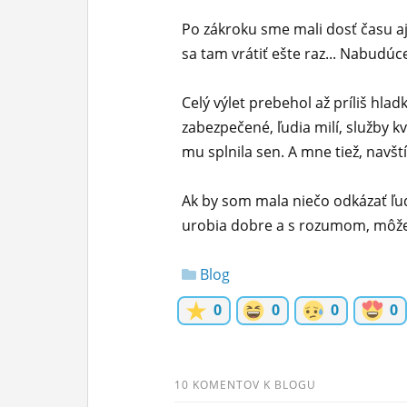
Po zákroku sme mali dosť času aj
sa tam vrátiť ešte raz... Nabudúc
Celý výlet prebehol až príliš hla
zabezpečené, ľudia milí, služby k
mu splnila sen. A mne tiež, navšt
Ak by som mala niečo odkázať ľuď
urobia dobre a s rozumom, môže t
Blog
0
0
0
0
10 KOMENTOV K BLOGU