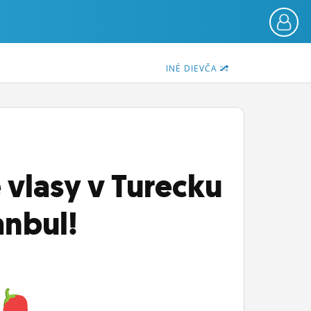
INÉ DIEVČA
é vlasy v Turecku
anbul!