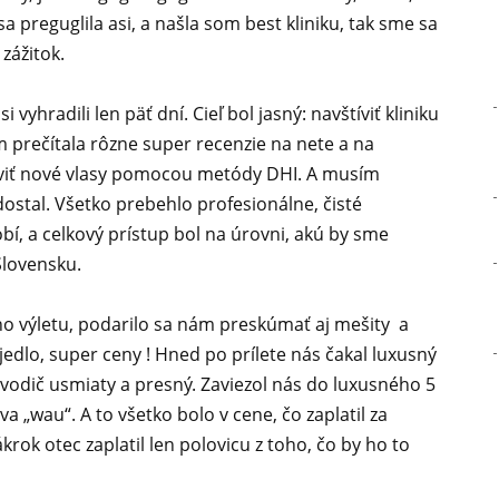
a preguglila asi, a našla som best kliniku, tak sme sa
 zážitok.
vyhradili len päť dní. Cieľ bol jasný: navštíviť kliniku
m prečítala rôzne super recenzie na nete a na
aviť nové vlasy pomocou metódy DHI. A musím
ostal. Všetko prebehlo profesionálne, čisté
obí, a celkový prístup bol na úrovni, akú by sme
Slovensku.
ho výletu, podarilo sa nám preskúmať aj mešity a
 jedlo, super ceny ! Hned po prílete nás čakal luxusný
 vodič usmiaty a presný. Zaviezol nás do luxusného 5
a „wau“. A to všetko bolo v cene, čo zaplatil za
rok otec zaplatil len polovicu z toho, čo by ho to