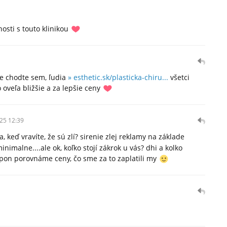
osti s touto klinikou
ite chodte sem, ľudia
» esthetic.sk/plasticka-chiru...
všetci
 oveľa bližšie a za lepšie ceny
25 12:39
a, keď vravíte, že sú zlí? sirenie zlej reklamy na základe
inimalne....ale ok, koľko stojí zákrok u vás? dhi a kolko
spon porovnáme ceny, čo sme za to zaplatili my