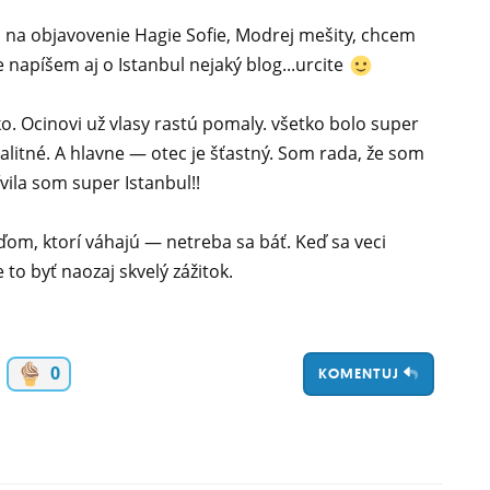
 na objavovenie Hagie Sofie, Modrej mešity, chcem
e napíšem aj o Istanbul nejaký blog...urcite
dko. Ocinovi už vlasy rastú pomaly. všetko bolo super
valitné. A hlavne — otec je šťastný. Som rada, že som
ívila som super Istanbul!!
om, ktorí váhajú — netreba sa báť. Keď sa veci
o byť naozaj skvelý zážitok.
0
KOMENTUJ