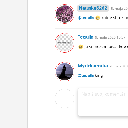
Natuska6262
9.
mája
20
robte si rekl
@tequila
Tequila
9.
mája
2025 15:37
ja si mozem pisat kde
Mytickaentita
9.
mája
202
king
@tequila
Napíš svoj komentár