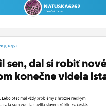
NATUSKA6262
35-ročná žena
šie
jej
blogy
»
l sen, dal si robiť nov
som konečne videla Ist
d. Lebo otec mal vždy problémy s hrozne riedkymi
asy, ja som guglila guglila slovenské kliniky, české,