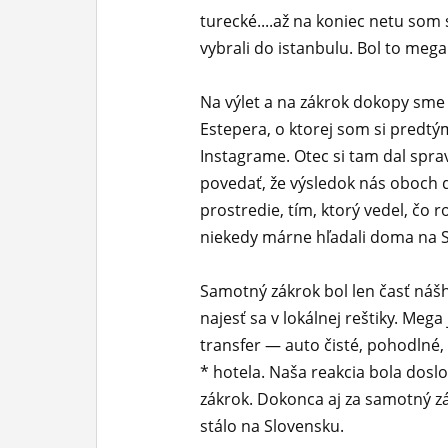
turecké....až na koniec netu som s
ĽUDIA
vybrali do istanbulu. Bol to mega
MÔJ PROFIL
Na výlet a na zákrok dokopy sme si 
NASTAVENIA
Estepera, o ktorej som si predtý
ROLETA
Instagrame. Otec si tam dal spr
povedať, že výsledok nás oboch d
prostredie, tím, ktorý vedel, čo r
niekedy márne hľadali doma na 
Samotný zákrok bol len časť náš
najesť sa v lokálnej reštiky. Mega
transfer — auto čisté, pohodlné,
* hotela. Naša reakcia bola doslov
zákrok. Dokonca aj za samotný zák
stálo na Slovensku.