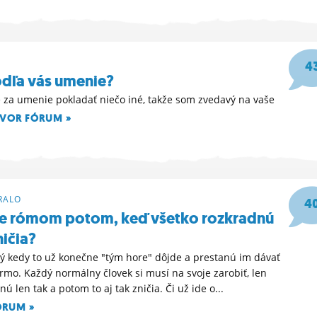
4
odľa vás umenie?
za umenie pokladať niečo iné, takže som zvedavý na vaše
VOR FÓRUM »
32
RALO
4
e rómom potom, keď všetko rozkradnú
ničia?
 kedy to už konečne "tým hore" dôjde a prestanú im dávať
rmo. Každý normálny človek si musí na svoje zarobiť, len
nú len tak a potom to aj tak zničia. Či už ide o...
ÓRUM »