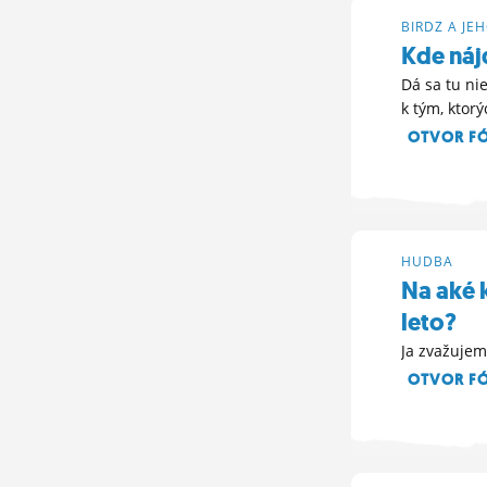
BIRDZ A JE
Kde ná
Dá sa tu ni
k tým, ktor
OTVOR F
16. 6. 2019 16:
HUDBA
Na aké 
leto?
Ja zvažujem 
OTVOR F
15. 6. 2019 12: