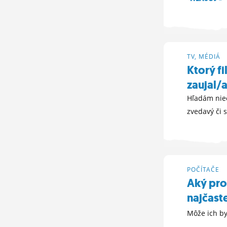
31. 8. 2012 18:
TV, MÉDIÁ
Ktorý f
zaujal/
Hľadám nieč
zvedavý či s
27. 3. 2012 19:
POČÍTAČE
Aký pro
najčaste
Môže ich by
15. 3. 2012 10: