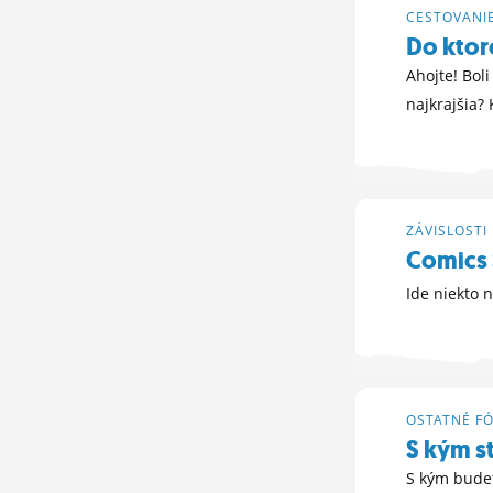
CESTOVANI
Do ktore
Ahojte! Boli
najkrajšia? 
18. 5. 2019 21:
ZÁVISLOSTI
Comics 
Ide niekto 
6. 9. 2018 19:16
OSTATNÉ F
S kým s
S kým budet