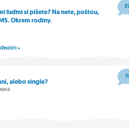
3
i ľuďmi si píšete? Na nete, poštou,
MS. Okrem rodiny.
OŽNOSTI »
48
11
ní, alebo single?
adaná
39