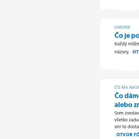
UMENIE
Čo je p
Každý môže 
názory.
OT
13. 3. 2012 13:
ČO MA NAS
Čo dám
alebo z
Som zvedavý
všetko zada
oni to dosta
OTVOR F