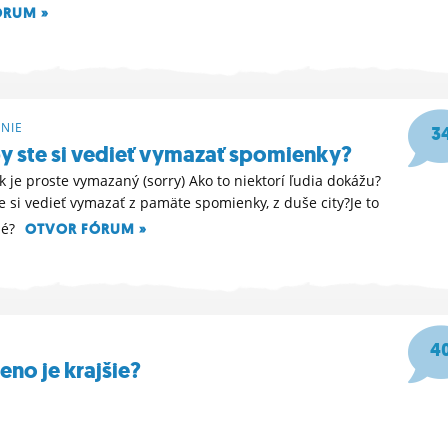
ÓRUM »
:57
NIE
3
by ste si vedieť vymazať spomienky?
ok je proste vymazaný (sorry) Ako to niektorí ľudia dokážu?
te si vedieť vymazať z pamäte spomienky, z duše city?Je to
né?
OTVOR FÓRUM »
:09
4
eno je krajšie?