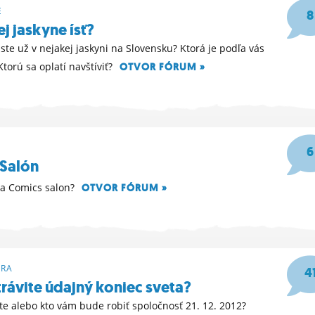
E
8
j jaskyne ísť?
 ste už v nejakej jaskyni na Slovensku? Ktorá je podľa vás
Ktorú sa oplatí navštíviť?
OTVOR FÓRUM »
06
6
Salón
na Comics salon?
OTVOR FÓRUM »
ÓRA
4
trávite údajný koniec sveta?
e alebo kto vám bude robiť spoločnosť 21. 12. 2012?