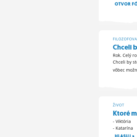
OTVOR F
15. 11. 2012 17
FILOZOFOVA
Chceli 
Rok. Celý r
Chceli by s
vôbec mož
11. 11. 2012 16
ŽIVOT
Ktoré m
- Viktória
- Katarína
HLASUJ »