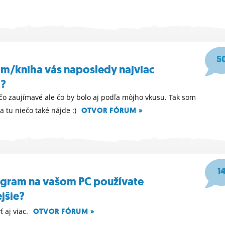
15
5
ilm/kniha vás naposledy najviac
a?
o zaujímavé ale čo by bolo aj podľa môjho vkusu. Tak som
a tu niečo také nájde :)
OTVOR FÓRUM »
31
1
gram na vašom PC používate
jšie?
ť aj viac.
OTVOR FÓRUM »
24