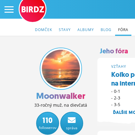
BIRDZ
DOMČEK
STAVY
ALBUMY
BLOG
FÓRA
Jeho fóra
PRIHLÁS SA
VZŤAHY
Koľko po
ČINŽIAK
na inte
- 0-1
FÓRUM
Moonwalker
- 2-3
STATUSY
- 3-5
33-ročný muž, na dievčatá
ĎALŠIE M
BLOGY
110
19. 8. 2021 12:
followerov
správa
OBRÁZKY