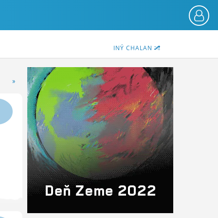
INÝ CHALAN
»