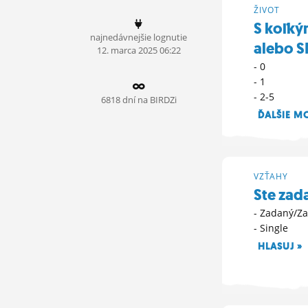
ŽIVOT
ĽUDIA
S koľkým
najnedávnejšie lognutie
MÔJ PROFIL
alebo S
12.
marca
2025 06:22
- 0
NASTAVENIA
- 1
- 2-5
ROLETA
6818 dní na BIRDZi
ĎALŠIE M
14. 8. 2021 19:
VZŤAHY
Ste zada
- Zadaný/Z
- Single
HLASUJ »
13. 8. 2021 18: