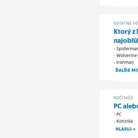
12. 3. 2012 11:
OSTATNÉ F
Ktorý z
najobľú
- Spiderma
- Wolverine
- Ironman
ĎALŠIE M
10. 3. 2012 10:
POČÍTAČE
PC aleb
- PC
- Konzola
HLASUJ »
1. 3. 2012 18:17