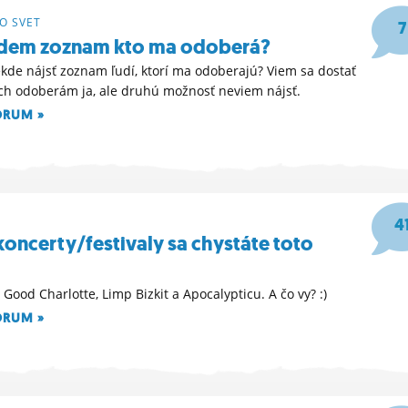
HO SVET
7
jdem zoznam kto ma odoberá?
ekde nájsť zoznam ľudí, ktorí ma odoberajú? Viem sa dostať
ých odoberám ja, ale druhú možnosť neviem nájsť.
ÓRUM »
24
4
koncerty/festivaly sa chystáte toto
Good Charlotte, Limp Bizkit a Apocalypticu. A čo vy? :)
ÓRUM »
12