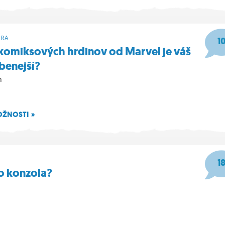
19
ÓRA
1
 komiksových hrdinov od Marvel je váš
benejší?
n
OŽNOSTI »
32
1
o konzola?