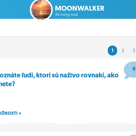
MOONWALKER
33-ročný muž
1
2
3
9
znáte ľudí, ktorí sú naživo rovnakí, ako
rnete?
OŽNOSTI »
09