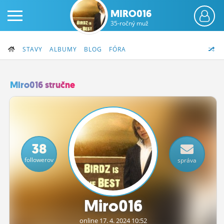
MIRO016
35-ročný muž
STAVY
ALBUMY
BLOG
FÓRA
Miro016 stručne
PRIHLÁS SA
ČINŽIAK
38
FÓRUM
followerov
správa
STATUSY
BLOGY
Miro016
OBRÁZKY
online 17.
4.
2024 10:52