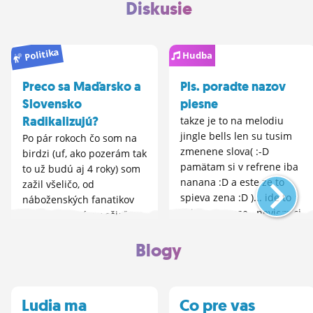
Diskusie
Politika
Hudba
Preco sa Maďarsko a
Pls. poradte nazov
Slovensko
piesne
Radikalizujú?
takze je to na melodiu
jingle bells len su tusim
Po pár rokoch čo som na
zmenene slova( :-D
birdzi (uf, ako pozerám tak
pamätam si v refrene iba
to už budú aj 4 roky) som
nanana :D a este ze to
zažil všeličo, od
spieva zena :D )... ide to
náboženských fanatikov
asi na exprese.. neviem ci
až po depresívny ošiaľ
ste to poculi, ale fest by
emákov.. ale nezdá sa
ma potesilo kebyze...
Vám, že sa birdz, vlastne
Blogy
celkovo Slovensko a
Maďarsko radikalizujú?
gardy, ...
Ludia ma
Co pre vas