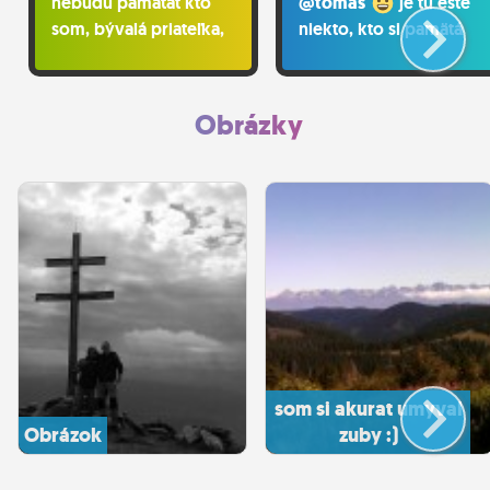
nebudú pamätať kto
@tomas
je tu ešte
som, bývalá priateľka,
niekto, kto si pamätá
ktorá ma dieťa a už by
aký bol prvý birdz?
bolo veľmi divné jej
napísať, ako sa má...
Obrázky
vymazané TS-ky,
osoby z fotiek ku
som si akurat umyval
Obrázok
zuby :)