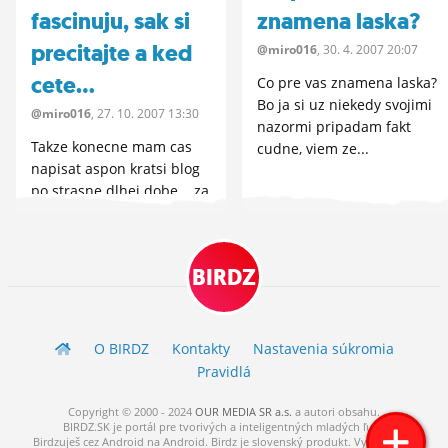
fascinuju, sak si
znamena laska?
precitajte a ked
@miro016
, 30.
4.
2007 20:07
cete...
Co pre vas znamena laska?
Bo ja si uz niekedy svojimi
@miro016
, 27.
10.
2007 13:30
nazormi pripadam fakt
Takze konecne mam cas
cudne, viem ze...
napisat aspon kratsi blog
po strasne dlhej dobe... za
ten cas ma napadlo...
BIRDZ
O BIRDZ
Kontakty
Nastavenia súkromia
Pravidlá
Copyright © 2000 - 2024
OUR MEDIA SR a.s.
a
autori
obsahu.
BIRDZ.SK je portál pre tvorivých a inteligentných mladých ľudí.
Birdzuješ cez Android na Android. Birdz je slovenský produkt. Vytvorené s