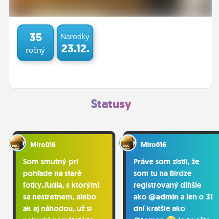
ĽUDIA
MÔJ PROFIL
35
Narodky
23.12.
ročný
NASTAVENIA
ROLETA
Statusy
Miro016
Miro016
Som smutný pri
Práve som zistil, že
pohľade na staré
som tu na Birdze
fotky..ľudia, s ktorými
registrovaný dlhšie
sa nestretnem, alebo
ako
@admin
a len o 31
ak aj náhodou, už si
dní kratšie ako