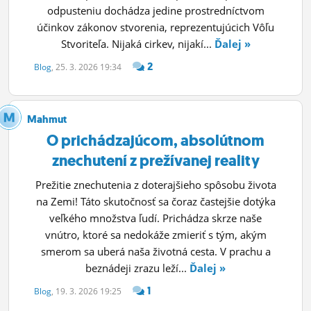
odpusteniu dochádza jedine prostredníctvom
účinkov zákonov stvorenia, reprezentujúcich Vôľu
Stvoriteľa. Nijaká cirkev, nijakí...
Ďalej »
2
Blog
, 25. 3. 2026 19:34
Mahmut
O prichádzajúcom, absolútnom
znechutení z prežívanej reality
Prežitie znechutenia z doterajšieho spôsobu života
na Zemi! Táto skutočnosť sa čoraz častejšie dotýka
veľkého množstva ľudí. Prichádza skrze naše
vnútro, ktoré sa nedokáže zmieriť s tým, akým
smerom sa uberá naša životná cesta. V prachu a
beznádeji zrazu leží...
Ďalej »
1
Blog
, 19. 3. 2026 19:25