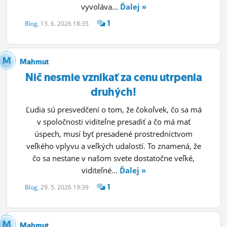
vyvoláva...
Ďalej »
1
Blog
, 13. 6. 2026 18:35
Mahmut
Nič nesmie vznikať za cenu utrpenia
druhých!
Ľudia sú presvedčení o tom, že čokoľvek, čo sa má
v spoločnosti viditeľne presadiť a čo má mať
úspech, musí byť presadené prostredníctvom
veľkého vplyvu a veľkých udalostí. To znamená, že
čo sa nestane v našom svete dostatočne veľké,
viditeľné...
Ďalej »
1
Blog
, 29. 5. 2026 19:39
Mahmut