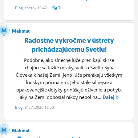
ĽUDIA
1
Blog
, štvrtok 19:42
MÔJ PROFIL
Mahmut
NASTAVENIA
Radostne vykročme v ústrety
ROLETA
prichádzajúcemu Svetlu!
Podobne, ako slnečné lúče prenikajú skrze
trhajúce sa ťažké mraky, valí sa Svetlo Syna
Človeka k našej Zemi. Jeho lúče prenikajú všetkým
ľudským počínaním. Jeho stále silnejšie a
opakovanejšie dotyky prinášajú oživenie a pohyb,
aký na Zemi doposiaľ nikdy nebol na...
Ďalej »
Blog
, 31. 7. 2026 18:50
Mahmut