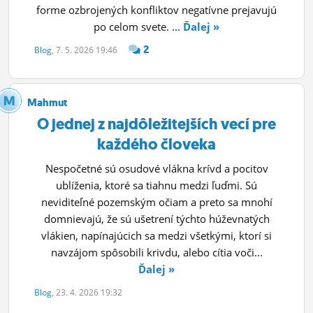
forme ozbrojených konfliktov negatívne prejavujú
po celom svete. ...
Ďalej »
2
Blog
, 7. 5. 2026 19:46
Mahmut
O jednej z najdôležitejších vecí pre
každého človeka
Nespočetné sú osudové vlákna krívd a pocitov
ublíženia, ktoré sa tiahnu medzi ľuďmi. Sú
neviditeľné pozemským očiam a preto sa mnohí
domnievajú, že sú ušetrení týchto húževnatých
vlákien, napínajúcich sa medzi všetkými, ktorí si
navzájom spôsobili krivdu, alebo cítia voči...
Ďalej »
Blog
, 23. 4. 2026 19:32