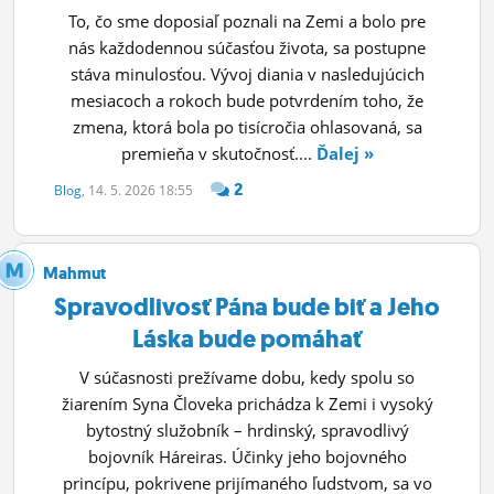
To, čo sme doposiaľ poznali na Zemi a bolo pre
nás každodennou súčasťou života, sa postupne
stáva minulosťou. Vývoj diania v nasledujúcich
mesiacoch a rokoch bude potvrdením toho, že
zmena, ktorá bola po tisícročia ohlasovaná, sa
premieňa v skutočnosť....
Ďalej »
2
Blog
, 14. 5. 2026 18:55
Mahmut
Spravodlivosť Pána bude biť a Jeho
Láska bude pomáhať
V súčasnosti prežívame dobu, kedy spolu so
žiarením Syna Človeka prichádza k Zemi i vysoký
bytostný služobník – hrdinský, spravodlivý
bojovník Háreiras. Účinky jeho bojovného
princípu, pokrivene prijímaného ľudstvom, sa vo