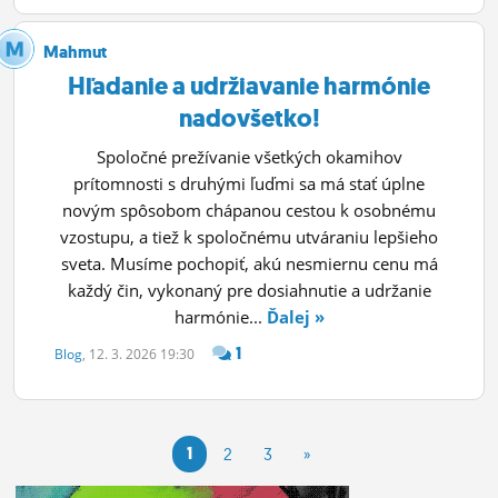
Mahmut
Hľadanie a udržiavanie harmónie
nadovšetko!
Spoločné prežívanie všetkých okamihov
prítomnosti s druhými ľuďmi sa má stať úplne
novým spôsobom chápanou cestou k osobnému
vzostupu, a tiež k spoločnému utváraniu lepšieho
sveta. Musíme pochopiť, akú nesmiernu cenu má
každý čin, vykonaný pre dosiahnutie a udržanie
harmónie...
Ďalej »
1
Blog
, 12. 3. 2026 19:30
1
2
3
»