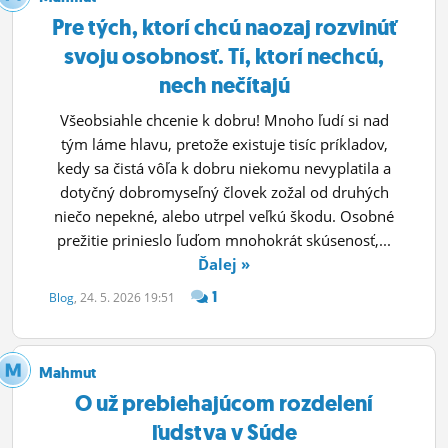
Pre tých, ktorí chcú naozaj rozvinúť
svoju osobnosť. Tí, ktorí nechcú,
nech nečítajú
Všeobsiahle chcenie k dobru! Mnoho ľudí si nad
tým láme hlavu, pretože existuje tisíc príkladov,
kedy sa čistá vôľa k dobru niekomu nevyplatila a
dotyčný dobromyseľný človek zožal od druhých
niečo nepekné, alebo utrpel veľkú škodu. Osobné
prežitie prinieslo ľuďom mnohokrát skúsenosť,...
Ďalej »
1
Blog
, 24. 5. 2026 19:51
Mahmut
O už prebiehajúcom rozdelení
ľudstva v Súde