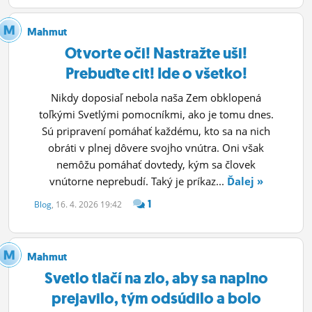
Mahmut
Otvorte oči! Nastražte uši!
Prebuďte cit! Ide o všetko!
Nikdy doposiaľ nebola naša Zem obklopená
toľkými Svetlými pomocníkmi, ako je tomu dnes.
Sú pripravení pomáhať každému, kto sa na nich
obráti v plnej dôvere svojho vnútra. Oni však
nemôžu pomáhať dovtedy, kým sa človek
vnútorne neprebudí. Taký je príkaz...
Ďalej »
1
Blog
, 16. 4. 2026 19:42
Mahmut
Svetlo tlačí na zlo, aby sa naplno
prejavilo, tým odsúdilo a bolo