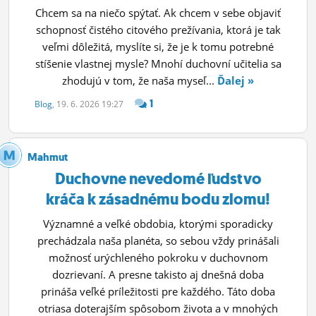
Chcem sa na niečo spýtať. Ak chcem v sebe objaviť
schopnosť čistého citového prežívania, ktorá je tak
veľmi dôležitá, myslíte si, že je k tomu potrebné
stíšenie vlastnej mysle? Mnohí duchovní učitelia sa
zhodujú v tom, že naša myseľ...
Ďalej »
1
Blog
, 19. 6. 2026 19:27
Mahmut
Duchovne nevedomé ľudstvo
kráča k zásadnému bodu zlomu!
Významné a veľké obdobia, ktorými sporadicky
prechádzala naša planéta, so sebou vždy prinášali
možnosť urýchleného pokroku v duchovnom
dozrievaní. A presne takisto aj dnešná doba
prináša veľké príležitosti pre každého. Táto doba
otriasa doterajším spôsobom života a v mnohých