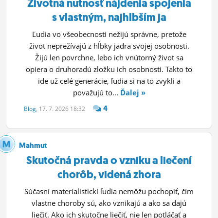
Životná nutnosť nájdenia spojenia
s vlastným, najhlbším ja
Ľudia vo všeobecnosti nežijú správne, pretože
život neprežívajú z hĺbky jadra svojej osobnosti.
Žijú len povrchne, lebo ich vnútorný život sa
opiera o druhoradú zložku ich osobnosti. Takto to
ide už celé generácie, ľudia si na to zvykli a
považujú to...
Ďalej »
4
Blog
, 17. 7. 2026 18:32
Mahmut
Skutočná pravda o vzniku a liečení
chorôb, videná zhora
Súčasní materialistickí ľudia nemôžu pochopiť, čím
vlastne choroby sú, ako vznikajú a ako sa dajú
liečiť. Ako ich skutočne liečiť, nie len potláčať a