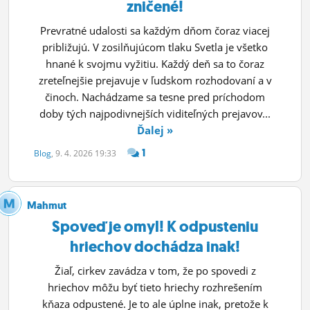
zničené!
Prevratné udalosti sa každým dňom čoraz viacej
približujú. V zosilňujúcom tlaku Svetla je všetko
hnané k svojmu vyžitiu. Každý deň sa to čoraz
zreteľnejšie prejavuje v ľudskom rozhodovaní a v
činoch. Nachádzame sa tesne pred príchodom
doby tých najpodivnejších viditeľných prejavov...
Ďalej »
1
Blog
, 9. 4. 2026 19:33
Mahmut
Spoveď je omyl! K odpusteniu
hriechov dochádza inak!
Žiaľ, cirkev zavádza v tom, že po spovedi z
hriechov môžu byť tieto hriechy rozhrešením
kňaza odpustené. Je to ale úplne inak, pretože k