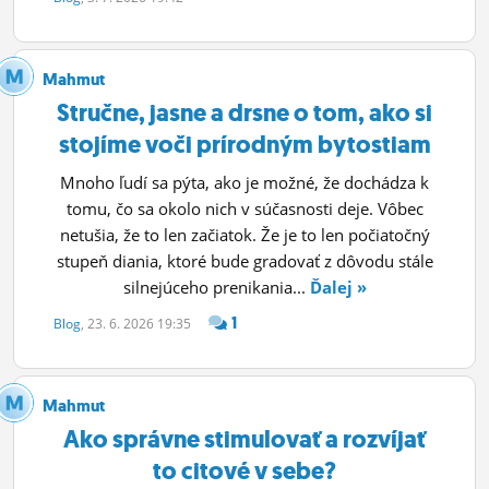
Mahmut
Stručne, jasne a drsne o tom, ako si
stojíme voči prírodným bytostiam
Mnoho ľudí sa pýta, ako je možné, že dochádza k
tomu, čo sa okolo nich v súčasnosti deje. Vôbec
netušia, že to len začiatok. Že je to len počiatočný
stupeň diania, ktoré bude gradovať z dôvodu stále
silnejúceho prenikania...
Ďalej »
1
Blog
, 23. 6. 2026 19:35
Mahmut
Ako správne stimulovať a rozvíjať
to citové v sebe?