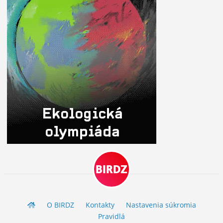
BIRDZ
O BIRDZ
Kontakty
Nastavenia súkromia
Pravidlá