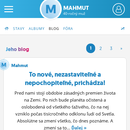
MAHMUT
40-ročný muž
STAVY
ALBUMY
BLOG
FÓRA
1
2
3
»
Jeho blog
PRIHLÁS SA
Mahmut
To nové, nezastaviteľné a
ČINŽIAK
nepochopiteľné, prichádza!
FÓRUM
Pred nami stojí obdobie zásadných premien života
na Zemi. Po nich bude planéta očistená a
STATUSY
oslobodená od všetkého ťaživého, čo na nej
BLOGY
vzniklo počas tisícročného odklonu ľudí od Svetla.
Absolútne sa zmení všetko, čo dnes poznáme. A
OBRÁZKY
zmení sa to...
Ďalej »