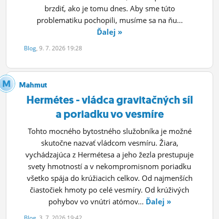
brzdiť, ako je tomu dnes. Aby sme túto
problematiku pochopili, musíme sa na ňu...
Ďalej »
Blog
, 9. 7. 2026 19:28
Mahmut
Hermétes - vládca gravitačných síl
a poriadku vo vesmíre
Tohto mocného bytostného služobníka je možné
skutočne nazvať vládcom vesmíru. Žiara,
vychádzajúca z Hermétesa a jeho žezla prestupuje
svety hmotností a v nekompromisnom poriadku
všetko spája do krúžiacich celkov. Od najmenších
čiastočiek hmoty po celé vesmíry. Od krúživých
pohybov vo vnútri atómov...
Ďalej »
Blog
, 3. 7. 2026 19:42