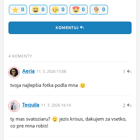
0
0
0
0
0
KOMENTUJ
4 KOMENTY
Aeria
1
11.
5.
2026 15:08
tvoja najlepšia fotka podla mna
Tequila
2
11.
5.
2026 16:14
ty mas svatoziaru?
jezis krisus, dakujem za vsetko,
co pre mna robis!