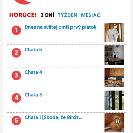
HORÚCE!
3 DNÍ
TÝŽDEŇ
MESIAC
Dnes na svätej omši prvý piatok
1
Chata 5
2
Chata 4
3
Chata 3
4
Chata 1 (Škoda, že Birdz...
5