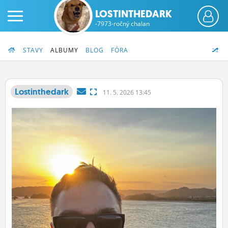
LOSTINTHEDARK
-7973-ročný chalan
STAVY
ALBUMY
BLOG
FÓRA
Lostinthedark
11.
5.
2026 13:45
PRIHLÁS SA
ČINŽIAK
FÓRUM
STATUSY
BLOGY
OBRÁZKY