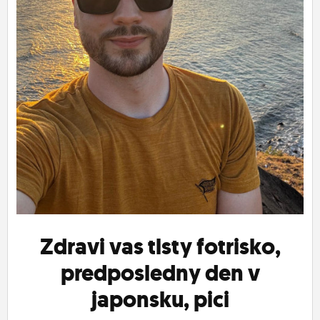
ĽUDIA
MÔJ PROFIL
NASTAVENIA
ROLETA
Zdravi vas tlsty fotrisko,
predposledny den v
japonsku, pici