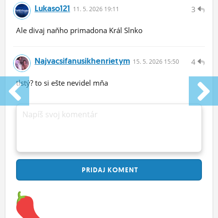
Lukaso121
3
11.
5.
2026 19:11
Ale divaj naňho primadona Král Slnko
Najvacsifanusikhenrietym
4
15.
5.
2026 15:50
tlstý? to si ešte nevidel mňa
Napíš svoj komentár
PRIDAJ
KOMENT