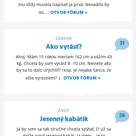
mu vždy musela napísať ja prvá. Nevadilo by
mi...
OTVOR FÓRUM »
22. 11. 2014 00:50
ZDRAVIE
31
Ako vyrásť?
Ahoj. Mám 15 rokov, meriam 162 cm a vážim 43
kg. Chcela by som vyrásť 8 -10 cm. Neviete ako
by sa to dalo urýchliť? resp. Je nejaká šanca, že
ešte vyrastiem? :(
OTVOR FÓRUM »
30. 10. 2014 22:39
ŽIVOT
26
Jesenný kabátik
Ja by som sa tak stručne chcela spýtať, či už sa
môže nosiť jesenný kabát. Ja viem....je to