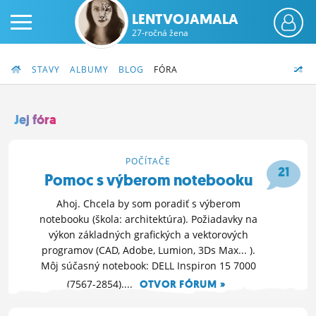
LENTVOJAMALA
27-ročná žena
STAVY
ALBUMY
BLOG
FÓRA
Jej fóra
PRIHLÁS SA
POČÍTAČE
21
Pomoc s výberom notebooku
ČINŽIAK
Ahoj. Chcela by som poradiť s výberom
FÓRUM
notebooku (škola: architektúra). Požiadavky na
výkon základných grafických a vektorových
STATUSY
programov (CAD, Adobe, Lumion, 3Ds Max... ).
Môj súčasný notebook: DELL Inspiron 15 7000
BLOGY
(7567-2854)....
OTVOR FÓRUM »
OBRÁZKY
9. 4. 2020 00:12