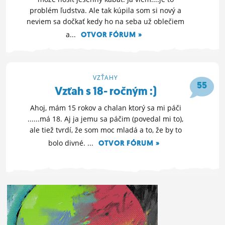
problém ľudstva. Ale tak kúpila som si nový a
neviem sa dočkať kedy ho na seba už oblečiem
a...
OTVOR FÓRUM »
14. 9. 2014 22:09
VZŤAHY
55
Vzťah s 18- ročným :)
Ahoj, mám 15 rokov a chalan ktorý sa mi páči
......má 18. Aj ja jemu sa páčim (povedal mi to),
ale tiež tvrdí, že som moc mladá a to, že by to
bolo divné. ...
OTVOR FÓRUM »
6. 7. 2014 22:38