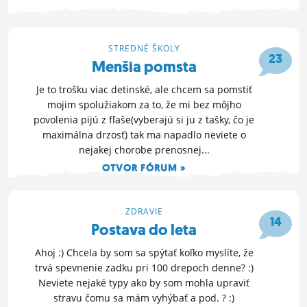
STREDNÉ ŠKOLY
23
Menšia pomsta
Je to trošku viac detinské, ale chcem sa pomstiť
mojim spolužiakom za to, že mi bez môjho
povolenia pijú z fľaše(vyberajú si ju z tašky, čo je
maximálna drzosť) tak ma napadlo neviete o
nejakej chorobe prenosnej...
OTVOR FÓRUM »
22. 2. 2017 21:43
ZDRAVIE
14
Postava do leta
Ahoj :) Chcela by som sa spýtať koľko myslíte, že
trvá spevnenie zadku pri 100 drepoch denne? :)
Neviete nejaké typy ako by som mohla upraviť
stravu čomu sa mám vyhýbať a pod. ? :)