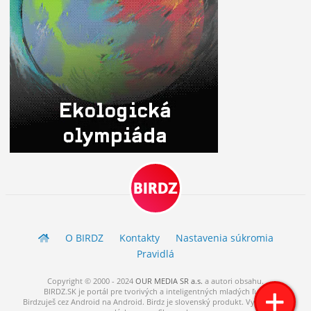
BIRDZ
O BIRDZ
Kontakty
Nastavenia súkromia
Pravidlá
Copyright © 2000 - 2024
OUR MEDIA SR a.s.
a
autori
obsahu.
BIRDZ.SK je portál pre tvorivých a inteligentných mladých ľudí.
Birdzuješ cez Android na Android. Birdz je slovenský produkt. Vytvorené s