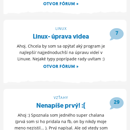
OTVOR FÓRUM »
5. 3. 2015 19:28
LINUX
7
Linux- úprava videa
Ahoj. Chcela by som sa opýtať aký program je
najlepší/ najjednoduchší na úpravu videí v
Linuxe. Nejaké typy poprípade rady uvítam :)
OTVOR FÓRUM »
16. 2. 2015 13:12
VZŤAHY
29
Nenapíše prvý! :(
Ahoj :) Spoznala som jedného super chalana
(prvá som si ho pridala na fb, on by nikdy moje
meno nezistil... ). Prvý napísal. Ale od vtedy som