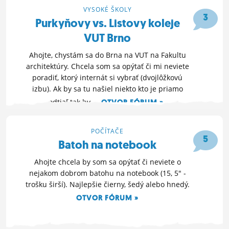
VYSOKÉ ŠKOLY
ĽUDIA
3
Purkyňovy vs. Listovy koleje
MÔJ PROFIL
VUT Brno
NASTAVENIA
Ahojte, chystám sa do Brna na VUT na Fakultu
architektúry. Chcela som sa opýtať či mi neviete
ROLETA
poradiť, ktorý internát si vybrať (dvojlôžkovú
izbu). Ak by sa tu našiel niekto kto je priamo
odtiaľ tak by...
OTVOR FÓRUM »
10. 6. 2018 16:04
POČÍTAČE
5
Batoh na notebook
Ahojte chcela by som sa opýtať či neviete o
nejakom dobrom batohu na notebook (15, 5" -
trošku širší). Najlepšie čierny, šedý alebo hnedý.
OTVOR FÓRUM »
6. 2. 2018 09:21