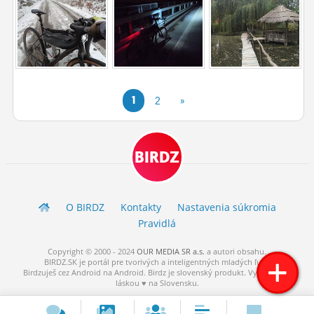
1
2
»
BIRDZ
O BIRDZ
Kontakty
Nastavenia súkromia
Pravidlá
Copyright © 2000 - 2024
OUR MEDIA SR a.s.
a
autori
obsahu.
BIRDZ.SK je portál pre tvorivých a inteligentných mladých ľudí.
Birdzuješ cez Android na Android. Birdz je slovenský produkt. Vytvorené s
láskou ♥ na Slovensku.