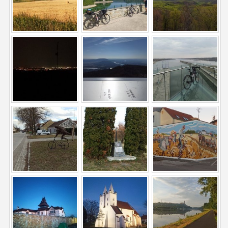
ĽUDIA
MÔJ PROFIL
NASTAVENIA
ROLETA