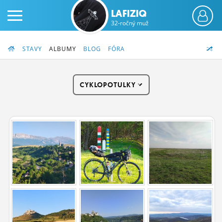
LAFIZIQ
32-ročný muž
STAVY
ALBUMY
BLOG
FÓRA
CYKLOPOTULKY
PRIHLÁS SA
ČINŽIAK
FÓRUM
STATUSY
BLOGY
OBRÁZKY