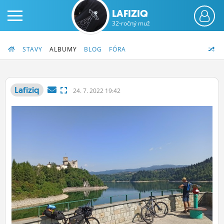
LAFIZIQ
32-ročný muž
STAVY
ALBUMY
BLOG
FÓRA
Lafiziq
24.
7.
2022 19:42
PRIHLÁS SA
ČINŽIAK
FÓRUM
STATUSY
BLOGY
OBRÁZKY