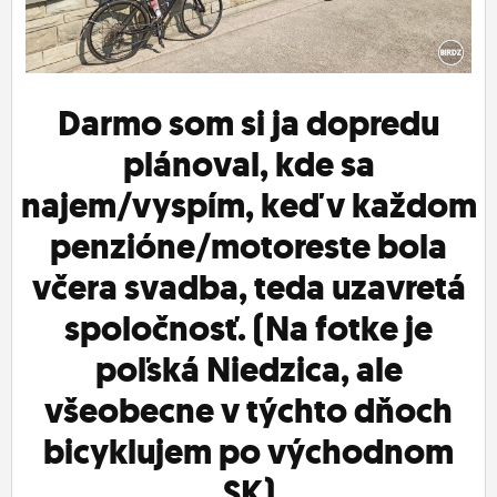
ĽUDIA
MÔJ PROFIL
Darmo som si ja dopredu
NASTAVENIA
plánoval, kde sa
ROLETA
najem/vyspím, keď v každom
penzióne/motoreste bola
včera svadba, teda uzavretá
spoločnosť. (Na fotke je
poľská Niedzica, ale
všeobecne v týchto dňoch
bicyklujem po východnom
SK)