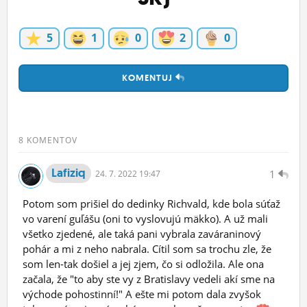
5
1
0
2
0
KOMENTUJ
8 KOMENTOV
Lafiziq
1
24.
7.
2022 19:47
Potom som prišiel do dedinky Richvald, kde bola súťaž
vo varení guľášu (oni to vyslovujú mäkko). A už mali
všetko zjedené, ale taká pani vybrala zaváraninový
pohár a mi z neho nabrala. Cítil som sa trochu zle, že
som len-tak došiel a jej zjem, čo si odložila. Ale ona
začala, že "to aby ste vy z Bratislavy vedeli akí sme na
východe pohostinní!" A ešte mi potom dala zvyšok