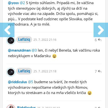
@2
S týmto súhlasím. Pripadá mi, že väčšina
@yoss
tých stereotypov (aj dobrých, aj zlých) sa drží na
východe viac ako na západe. Držia spolu, pomáhajú si,
pijú... V podstate keď cudzinec opíše Slováka, opíše
východniara. A je to milé.
Lafiziq
6
25.
7.
2022 21:16
@3
len, či nebyť Beneša, tak väčšinu roka
@manutdman
nebicyklujem v Maďarsku
Lafiziq
7
25.
7.
2022 21:18
@5
budeme sa tváriť, že medzi tých
@riddiculus
východniarov nepočítame všetkých tých Rómov,
ktorých tu stretávam a čo na mňa všeličo kričia
Riddiculus