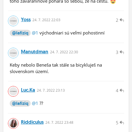
toho zaváraninové pohára so sebou, že na cestu.
Yoss
2
24.
7.
2022 22:03
@1
východniari sú veľmi pohostinní
@lafiziq
Manutdman
3
24.
7.
2022 22:30
Keby nebolo Beneša tak stále sa bicykluješ na
slovenskom území.
Luc.ka
4
24.
7.
2022 23:13
@1
??
@lafiziq
Riddiculus
5
24.
7.
2022 23:48