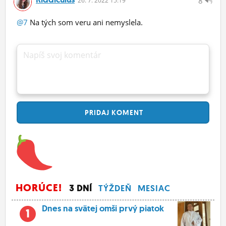
8
26.
7.
2022 15:19
@7
Na tých som veru ani nemyslela.
Napíš svoj komentár
PRIDAJ
KOMENT
HORÚCE!
3 DNÍ
TÝŽDEŇ
MESIAC
Dnes na svätej omši prvý piatok
1