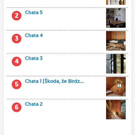
Chata 5
2
Chata 4
3
Chata 3
4
Chata 1 (Škoda, že Birdz...
5
Chata 2
6