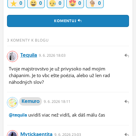
0
0
0
0
0
KOMENTUJ
3 KOMENTY K BLOGU
Tequila
9.
6.
2026 18:03
Tvoje majstrovstvo je už privysoko nad mojim
chápanim. Je to vbc ešte poézia, alebo už len rad
náhodných slov?
Kemuro
9.
6.
2026 18:11
uvidíš viac než vidíš, ak dáš málu čas
@tequila
Mytickaentita
9.
6.
2026 23:03