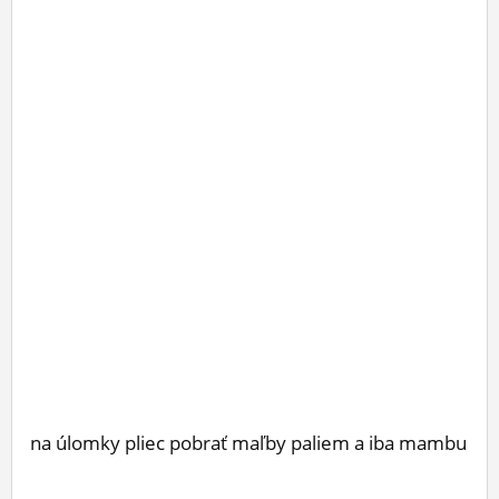
ĽUDIA
MÔJ PROFIL
NASTAVENIA
ROLETA
na úlomky pliec pobrať maľby paliem a iba mambu