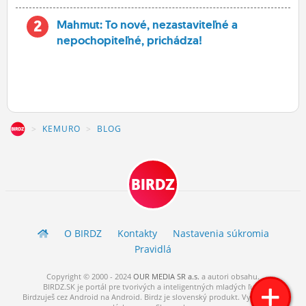
2
Mahmut: To nové, nezastaviteľné a
nepochopiteľné, prichádza!
Z
KEMURO
BLOG
BIRDZ
O BIRDZ
Kontakty
Nastavenia súkromia
Pravidlá
Copyright © 2000 - 2024
OUR MEDIA SR a.s.
a
autori
obsahu.
BIRDZ.SK je portál pre tvorivých a inteligentných mladých ľudí.
Birdzuješ cez Android na Android. Birdz je slovenský produkt. Vytvorené s