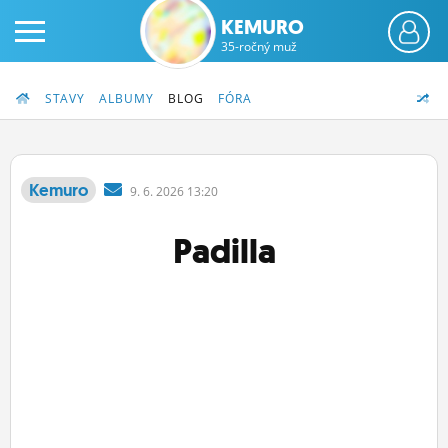
KEMURO
35-ročný muž
STAVY
ALBUMY
BLOG
FÓRA
Kemuro
9.
6.
2026 13:20
PRIHLÁS SA
Padilla
ČINŽIAK
FÓRUM
STATUSY
BLOGY
OBRÁZKY