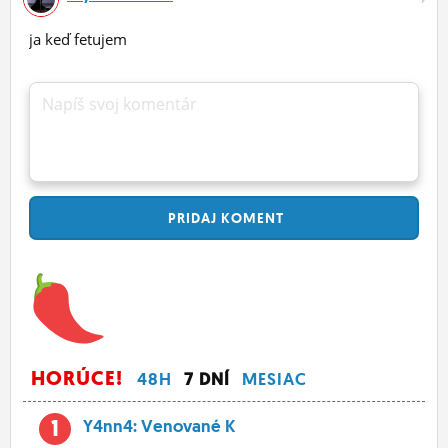
ja keď fetujem
Napíš svoj komentár
PRIDAJ
KOMENT
HORÚCE!
48H
7 DNÍ
MESIAC
1
Y4nn4: Venované K