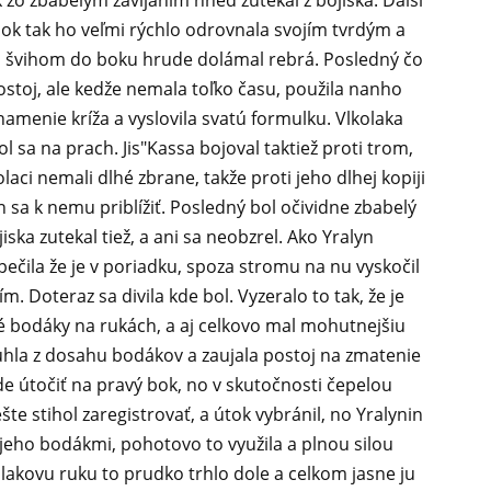
k zo zbabelým zavíjaním hned zutekal z bojiska. Daľší
bok tak ho veľmi rýchlo odrovnala svojím tvrdým a
 švihom do boku hrude dolámal rebrá. Posledný čo
 postoj, ale kedže nemala toľko času, použila nanho
amenie kríža a vyslovila svatú formulku. Vlkolaka
l sa na prach. Jis"Kassa bojoval taktiež proti trom,
olaci nemali dlhé zbrane, takže proti jeho dlhej kopiji
 sa k nemu priblížiť. Posledný bol očividne zbabelý
iska zutekal tiež, a ani sa neobzrel. Ako Yralyn
zpečila že je v poriadku, spoza stromu na nu vyskočil
. Doteraz sa divila kde bol. Vyzeralo to tak, že je
é bodáky na rukách, a aj celkovo mal mohutnejšiu
uhla z dosahu bodákov a zaujala postoj na zmatenie
de útočiť na pravý bok, no v skutočnosti čepelou
ešte stihol zaregistrovať, a útok vybránil, no Yralynin
jeho bodákmi, pohotovo to využila a plnou silou
akovu ruku to prudko trhlo dole a celkom jasne ju