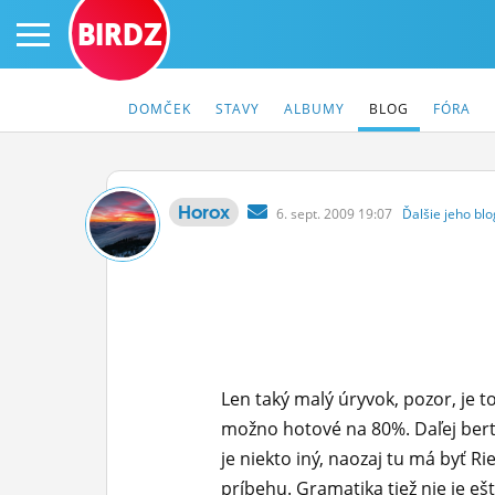
BIRDZ
DOMČEK
STAVY
ALBUMY
BLOG
FÓRA
Horox
6.
sept.
2009 19:07
Ďalšie
jeho
blo
PRIHLÁS SA
ČINŽIAK
FÓRUM
STATUSY
Len taký malý úryvok, pozor, je t
BLOGY
možno hotové na 80%. Daľej berte
je niekto iný, naozaj tu má byť R
OBRÁZKY
príbehu. Gramatika tiež nie je e