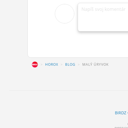
Napíš svoj komentár
BIRDZ
HOROX
BLOG
MALÝ ÚRYVOK
BIRDZ