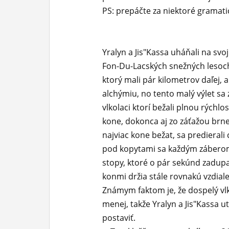
PS: prepáčte za niektoré gramati
ĽUDIA
MÔJ PROFIL
Yralyn a Jis"Kassa uháňali na sv
NASTAVENIA
Fon-Du-Lacských snežných lesoch
ROLETA
ktorý mali pár kilometrov daľej, a
alchýmiu, no tento malý výlet sa
vlkolaci ktorí bežali plnou rýchlo
kone, dokonca aj zo záťažou brne
najviac kone bežat, sa predieral
pod kopytami sa každým záberom 
stopy, ktoré o pár sekúnd zadupala
konmi držia stále rovnakú vzdialen
Známym faktom je, že dospelý vlko
menej, takže Yralyn a Jis"Kassa u
postaviť.