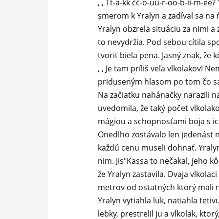
, , Tt-a-kk čč-o-uu-r-oo-b-íí-m-ee
smerom k Yralyn a zadíval sa na 
Yralyn obzrela situáciu za nimi a 
to nevydržia. Pod sebou cítila s
tvoriť biela pena. Jasný znak, že 
, , Je tam príliš veľa vlkolakov! N
priduseným hlasom po tom čo sa 
Na začiatku nahánačky narazili na 
uvedomila, že taký počet vlkolakov
mágiou a schopnosťami boja s ich
Onedlho zostávalo len jedenást na
každú cenu museli dohnať. Yralyn
nim. Jis"Kassa to nečakal, jeho k
že Yralyn zastavila. Dvaja vlkolaci 
metrov od ostatných ktorý mali n
Yralyn vytiahla luk, natiahla tetiv
lebky, prestrelil ju a vlkolak, kto