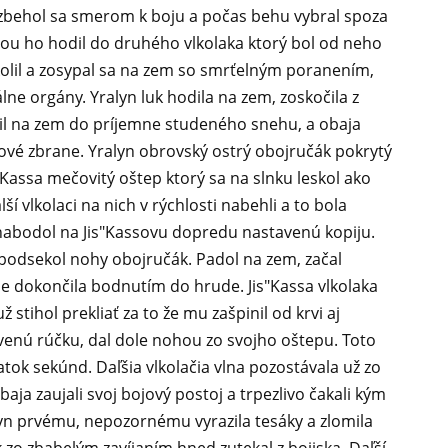
ozbehol sa smerom k boju a počas behu vybral spoza
ilou ho hodil do druhého vlkolaka ktorý bol od neho
kolil a zosypal sa na zem so smrťelným poranením,
álne orgány. Yralyn luk hodila na zem, zoskočila z
lil na zem do príjemne studeného snehu, a obaja
jové zbrane. Yralyn obrovský ostrý obojručák pokrytý
"Kassa mečovitý oštep ktorý sa na slnku leskol ako
í vlkolaci na nich v rýchlosti nabehli a to bola
 nabodol na Jis"Kassovu dopredu nastavenú kopiju.
 podsekol nohy obojručák. Padol na zem, začal
e dokončila bodnutím do hrude. Jis"Kassa vlkolaka
stihol prekliať za to že mu zašpinil od krvi aj
enú rúčku, dal dole nohou zo svojho oštepu. Toto
tok sekúnd. Daľšia vlkolačia vlna pozostávala už zo
aja zaujali svoj bojový postoj a trpezlivo čakali kým
lyn prvému, nepozornému vyrazila tesáky a zlomila