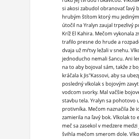
ruku jej tvrdou rukavicou. Vlkola
si akosi zabudol obranovať ľavý 
hrubým štítom ktorý mu jediným
útočil na Yralyn zaujal trpezlivý
Kríž El Kahira. Mečom vykonala zn
trafilo presne do hrude a rozpado
dvaja už mŕtvy ležali v snehu. Vlk
jednoducho nemali šancu. Ani len
na to aby bojoval sám, takže z boj
kráčala k Jis"Kassovi, aby sa ube
posledný vlkolak s bojovým zavytím
vodcom svorky. Mal vačšie bojov
stavbu tela. Yralyn sa pohotovo 
protivníka. Mečom naznačila že i
zamierila na ľavý bok. Vlkolak to 
meč sa zasekol v medzere medzi 
švihla mečom smerom dole. Vlkol