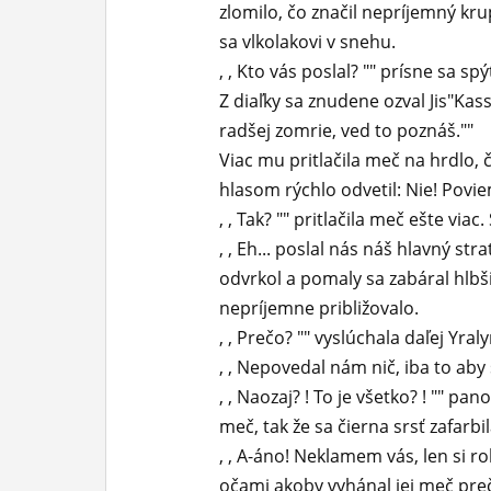
zlomilo, čo značil nepríjemný kru
sa vlkolakovi v snehu.
, , Kto vás poslal? "" prísne sa spý
Z diaľky sa znudene ozval Jis"Kassa 
radšej zomrie, ved to poznáš.""
Viac mu pritlačila meč na hrdlo, 
hlasom rýchlo odvetil: Nie! Povie
, , Tak? "" pritlačila meč ešte via
, , Eh... poslal nás náš hlavný st
odvrkol a pomaly sa zabáral hlbš
nepríjemne približovalo.
, , Prečo? "" vyslúchala daľej Yr
, , Nepovedal nám nič, iba to aby s
, , Naozaj? ! To je všetko? ! "" pa
meč, tak že sa čierna srsť zafarbi
, , A-áno! Neklamem vás, len si r
očami akoby vyhánal jej meč preč 