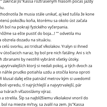
? "" zakričal Jis"Kassa roztraseným hlasom počas jazdy
ňu.
zhodnotila že musia stále unikať, aj ked tušila že kone
potenú pokožku koňa, ktorému sa okolo úst začala
kôň bol na pokraji fyzického vyčerpania.
emôžme sa ešte pustiť do boja...! "" odvetila mu
obzrela dozadu na situáciu.
celú svorku, asi tridsať vlkolakov. Yralyn si ihned
 útočiacich naraz, by bol pre nich fatálny. Ani s ich
 zbranami by nestihli vybránit všetky útoky.
jvytrvalejších ktorý si nedali pokoj, a tých dvoch za
 náhle prudko potiahla uzdu a otočila kona oproti
ôň klusal daľej ešte patnásť metrov kým si uvedomil
boli vpredu, tí najrýchlejší a najvytrvalejší, pár
a tvárach víťazoslávny výraz.
u a strelila. Šíp sa najbližšiemu vlkolakovi vnoril do
rý, bol na mieste mŕtvy, sa zvalil na zem. Jis"Kassa