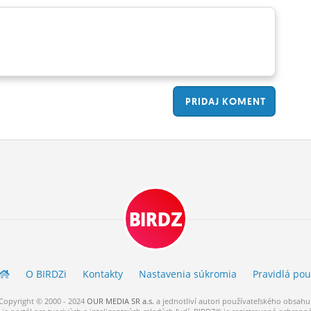
PRIDAJ
KOMENT
BIRDZ
O BIRDZ
i
Kontakty
Nastavenia súkromia
Pravidlá
pou
Copyright © 2000 - 2024
OUR MEDIA SR a.s.
a
jednotliví
autori
používateľského
obsahu