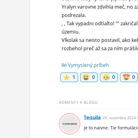
Yralyn varovne zdvihla meč, no z
podrezala.
, , Tak vypadni odtiaľto! "" zakr
územiu.
Vlkolak sa neisto postavil, ako ke
rozbehol preč až sa za ním prášil
Vymyslený príbeh
1
0
0
0
KOMENTY K BLOGU
Tequila
29.
novembra
2024 
Je to naivne. Tie formulác