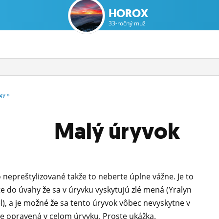
HOROX
33-ročný muž
gy
»
Malý úryvok
o nepreštylizované takže to neberte úplne vážne. Je to
 do úvahy že sa v úryvku vyskytujú zlé mená (Yralyn
iel), a je možné že sa tento úryvok vôbec nevyskytne v
šte opravená v celom úryvku. Proste ukážka.