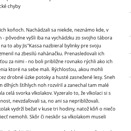
cké chyby
ojich koňoch. Nachádzali sa niekde, neznámo kde, v
 - pôvodne vyšli iba na vychádzku zo svojho tábora
 na to aby Jis"Kassa nazbieral bylinky pre svoju
 zmenil na zbesilú nahánačku. Prenasledovali ich
sťou za nimi - no boli približne rovnako rýchli ako ich
nia ktoré na sebe mali. Rýchlosťou, akou mohli
i cez drobné úzke potoky a husté zasnežené lesy. Sneh
dlhých štíhlych noh rozvíril a zanechal tam malé
 celá svorka vlkolakov. Vyzeralo to, že vlkolaci si s
ost, nevzdaľovali sa, no ani sa nepribližovali.
lak vydrží bežat v kuse tri hodiny, natož kôň o niečo
tiecť nemohli. Skôr či neskôr sa vlkolakom museli