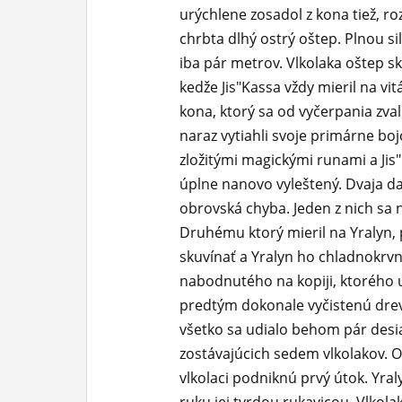
urýchlene zosadol z kona tiež, r
chrbta dlhý ostrý oštep. Plnou s
iba pár metrov. Vlkolaka oštep s
kedže Jis"Kassa vždy mieril na vit
kona, ktorý sa od vyčerpania zva
naraz vytiahli svoje primárne bo
zložitými magickými runami a Jis
úplne nanovo vyleštený. Dvaja dalš
obrovská chyba. Jeden z nich sa
Druhému ktorý mieril na Yralyn,
skuvínať a Yralyn ho chladnokrvn
nabodnutého na kopiji, ktorého už 
predtým dokonale vyčistenú drev
všetko sa udialo behom pár desia
zostávajúcich sedem vlkolakov. Ob
vlkolaci podniknú prvý útok. Yra