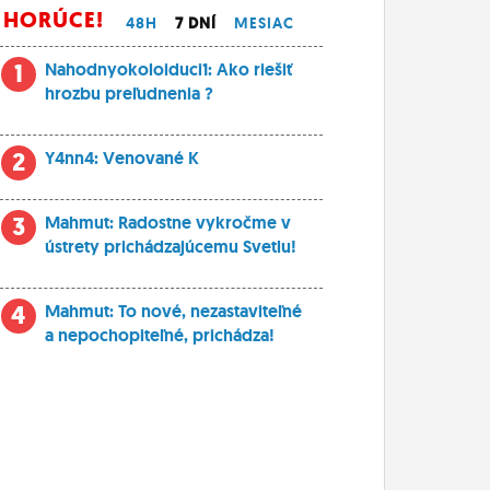
HORÚCE!
48H
7 DNÍ
MESIAC
1
Nahodnyokoloiduci1: Ako riešiť
hrozbu preľudnenia ?
2
Y4nn4: Venované K
3
Mahmut: Radostne vykročme v
ústrety prichádzajúcemu Svetlu!
4
Mahmut: To nové, nezastaviteľné
a nepochopiteľné, prichádza!