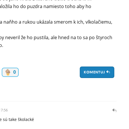
aložila ho do puzdra namiesto toho aby ho
ičala naňho a rukou ukázala smerom k ich, vlkolačiemu,
by neveril že ho pustila, ale hned na to sa po štyroch
o.
0
KOMENTUJ
17:56
ie sú take školacké