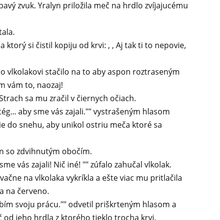
pavý zvuk. Yralyn priložila meč na hrdlo zvíjajucému
tala.
ktorý si čistil kopiju od krvi: , , Aj tak ti to nepovie,
čo vlkolakovi stačilo na to aby aspon roztraseným
m vám to, naozaj!
c. Strach sa mu zračil v čiernych očiach.
ratég... aby sme vás zajali."" vystrašeným hlasom
ie do snehu, aby unikol ostriu meča ktoré sa
alyn so zdvihnutým obočím.
me vás zajali! Nič iné! "" zúfalo zahučal vlkolak.
novačne na vlkolaka vykríkla a ešte viac mu pritlačila
la na červeno.
obím svoju prácu."" odvetil priškrteným hlasom a
od jeho hrdla z ktorého tieklo trocha krvi.