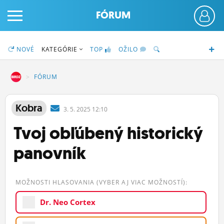
FÓRUM
NOVÉ
KATEGÓRIE
TOP
OŽILO
DZ
FÓRUM
PRIHLÁS SA
Kobra
3.
5.
2025 12:10
Tvoj obľúbený historický
ČINŽIAK
panovník
FÓRUM
STATUSY
MOŽNOSTI HLASOVANIA (VYBER AJ VIAC MOŽNOSTÍ):
BLOGY
Dr. Neo Cortex
OBRÁZKY