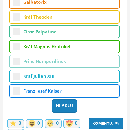
Galbatorix
ĽUDIA
Kráľ Theoden
MÔJ PROFIL
NASTAVENIA
Císar Palpatine
ROLETA
Kráľ Magnus Hrafnkel
Princ Humperdinck
Kráľ Julien XIII
Franz Josef Kaiser
0
0
0
0
KOMENTUJ