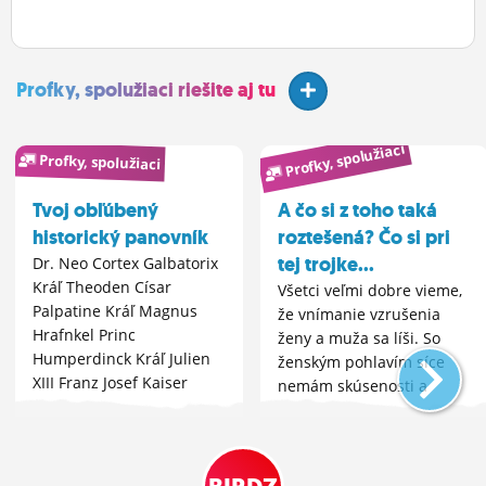
Profky, spolužiaci riešite aj tu
Profky, spolužiaci
Profky, spolužiaci
Tvoj obľúbený
A čo si z toho taká
historický panovník
roztešená? Čo si pri
tej trojke...
Dr. Neo Cortex Galbatorix
Kráľ Theoden Císar
Všetci veľmi dobre vieme,
Palpatine Kráľ Magnus
že vnímanie vzrušenia
Hrafnkel Princ
ženy a muža sa líši. So
Humperdinck Kráľ Julien
ženským pohlavím síce
XIII Franz Josef Kaiser
nemám skúsenosti a
neviem.