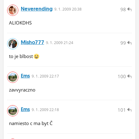
Neverending
98
9.
1.
2009 20:38
ALIOKDHS
Misho777
99
9.
1.
2009 21:24
to je blbost
Ems
100
9.
1.
2009 22:17
zavvyraczno
Ems
101
9.
1.
2009 22:18
namiesto c ma byt Č