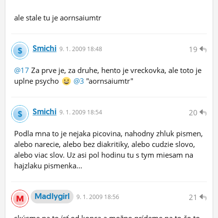
ale stale tu je aornsaiumtr
Smichi
19
9.
1.
2009 18:48
@17
Za prve je, za druhe, hento je vreckovka, ale toto je
uplne psycho
@3
"aornsaiumtr"
Smichi
20
9.
1.
2009 18:54
Podla mna to je nejaka picovina, nahodny zhluk pismen,
alebo narecie, alebo bez diakritiky, alebo cudzie slovo,
alebo viac slov. Uz asi pol hodinu tu s tym miesam na
hajzlaku pismenka...
Madlygirl
21
9.
1.
2009 18:56