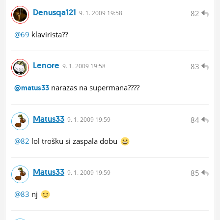
Denusqa121
82
9.
1.
2009 19:58
@69
klavirista??
Lenore
83
9.
1.
2009 19:58
narazas na supermana????
@matus33
Matus33
84
9.
1.
2009 19:59
@82
lol trošku si zaspala dobu
Matus33
85
9.
1.
2009 19:59
@83
nj