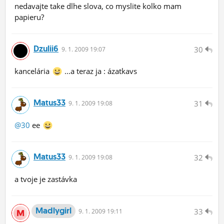
nedavajte take dlhe slova, co myslite kolko mam
papieru?
Dzulii6
30
9.
1.
2009 19:07
kancelária
...a teraz ja : ázatkavs
Matus33
31
9.
1.
2009 19:08
@30
ee
Matus33
32
9.
1.
2009 19:08
a tvoje je zastávka
Madlygirl
33
9.
1.
2009 19:11