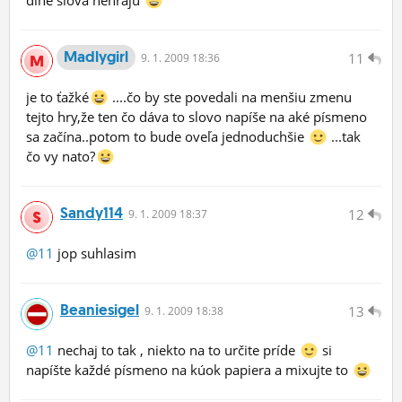
dlhe slova nehraju
Madlygirl
11
9.
1.
2009 18:36
je to ťažké
....čo by ste povedali na menšiu zmenu
tejto hry,že ten čo dáva to slovo napíše na aké písmeno
sa začína..potom to bude oveľa jednoduchšie
...tak
čo vy nato?
Sandy114
12
9.
1.
2009 18:37
@11
jop suhlasim
Beaniesigel
13
9.
1.
2009 18:38
@11
nechaj to tak , niekto na to určite príde
si
napíšte každé písmeno na kúok papiera a mixujte to