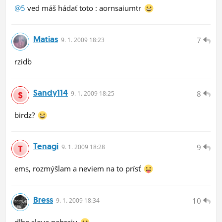
@5
ved máš hádať toto : aornsaiumtr
Matias
7
9.
1.
2009 18:23
rzidb
Sandy114
8
9.
1.
2009 18:25
birdz?
Tenagi
9
9.
1.
2009 18:28
ems, rozmýšlam a neviem na to prísť
Bress
10
9.
1.
2009 18:34