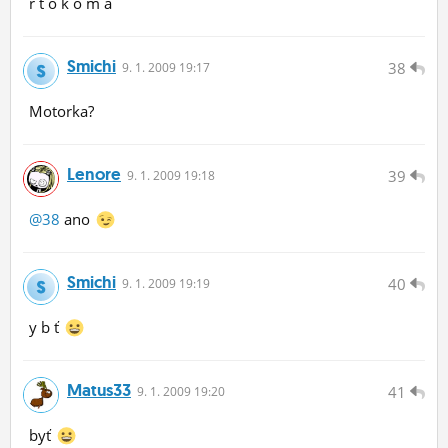
r t o k o m a
Smichi
38
9.
1.
2009 19:17
Motorka?
Lenore
39
9.
1.
2009 19:18
@38
ano
Smichi
40
9.
1.
2009 19:19
y b ť
Matus33
41
9.
1.
2009 19:20
byť