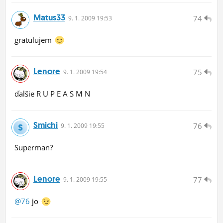
Matus33
74
9.
1.
2009 19:53
gratulujem
Lenore
75
9.
1.
2009 19:54
ďalšie R U P E A S M N
Smichi
76
9.
1.
2009 19:55
Superman?
Lenore
77
9.
1.
2009 19:55
@76
jo