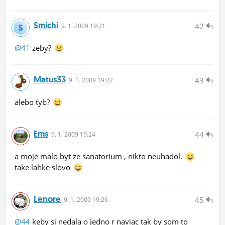
Smichi
42
9.
1.
2009 19:21
@41
zeby?
Matus33
43
9.
1.
2009 19:22
alebo ťyb?
Ems
44
9.
1.
2009 19:24
a moje malo byt ze sanatorium , nikto neuhadol.
take lahke slovo
Lenore
45
9.
1.
2009 19:26
@44
keby si nedala o jedno r naviac tak by som to