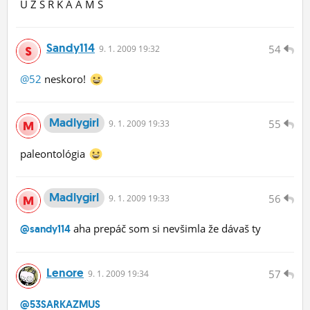
U Z S R K A A M S
Sandy114
54
9.
1.
2009 19:32
@52
neskoro!
Madlygirl
55
9.
1.
2009 19:33
paleontológia
Madlygirl
56
9.
1.
2009 19:33
aha prepáč som si nevšimla že dávaš ty
@sandy114
Lenore
57
9.
1.
2009 19:34
@53SARKAZMUS