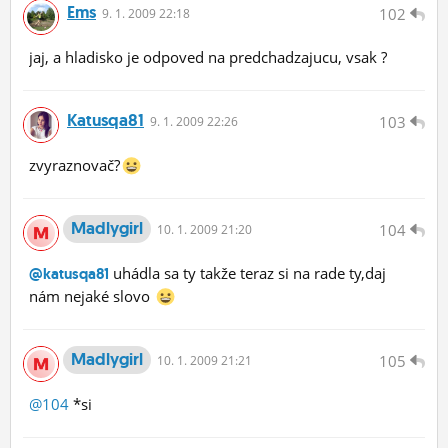
Ems
102
9.
1.
2009 22:18
jaj, a hladisko je odpoved na predchadzajucu, vsak ?
Katusqa81
103
9.
1.
2009 22:26
zvyraznovač?
Madlygirl
104
10.
1.
2009 21:20
uhádla sa ty takže teraz si na rade ty,daj
@katusqa81
nám nejaké slovo
Madlygirl
105
10.
1.
2009 21:21
@104
*si