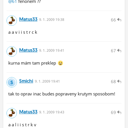
@61
fenonem ??
Matus33
66
9.
1.
2009 19:38
a a v i i s t r c k
Matus33
67
9.
1.
2009 19:41
kurna mám tam preklep
Smichi
68
9.
1.
2009 19:41
tak to oprav inac budes popraveny krutym sposobom!
Matus33
69
9.
1.
2009 19:43
a a l i i s t r k v