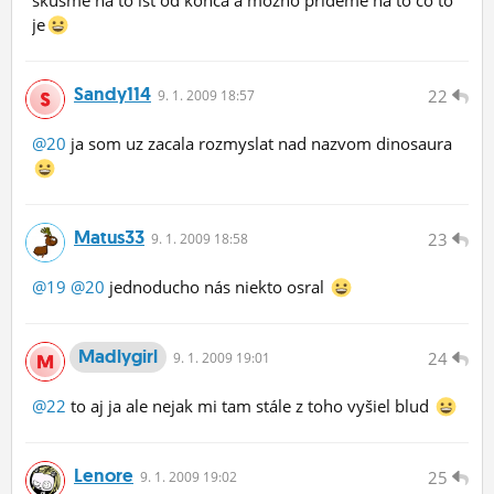
skúsme na to ísť od konca a možno prídeme na to čo to
je
Sandy114
22
9.
1.
2009 18:57
@20
ja som uz zacala rozmyslat nad nazvom dinosaura
Matus33
23
9.
1.
2009 18:58
@19
@20
jednoducho nás niekto osral
Madlygirl
24
9.
1.
2009 19:01
@22
to aj ja ale nejak mi tam stále z toho vyšiel blud
Lenore
25
9.
1.
2009 19:02