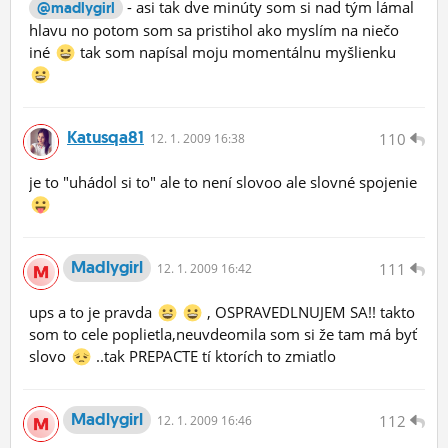
- asi tak dve minúty som si nad tým lámal
@madlygirl
hlavu no potom som sa pristihol ako myslím na niečo
iné
tak som napísal moju momentálnu myšlienku
Katusqa81
110
12.
1.
2009 16:38
je to "uhádol si to" ale to není slovoo ale slovné spojenie
Madlygirl
111
12.
1.
2009 16:42
ups a to je pravda
, OSPRAVEDLNUJEM SA!! takto
som to cele poplietla,neuvdeomila som si že tam má byť
slovo
..tak PREPACTE tí ktorích to zmiatlo
Madlygirl
112
12.
1.
2009 16:46