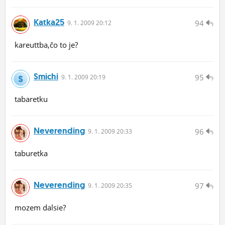
Katka25
94
9.
1.
2009 20:12
kareuttba,čo to je?
Smichi
95
9.
1.
2009 20:19
tabaretku
Neverending
96
9.
1.
2009 20:33
taburetka
Neverending
97
9.
1.
2009 20:35
mozem dalsie?