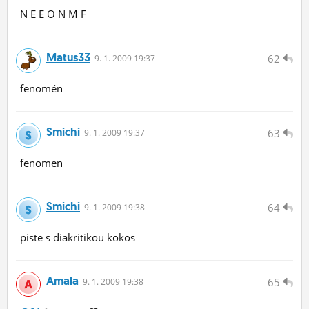
N E E O N M F
Matus33
62
9.
1.
2009 19:37
fenomén
Smichi
63
9.
1.
2009 19:37
fenomen
Smichi
64
9.
1.
2009 19:38
piste s diakritikou kokos
Amala
65
9.
1.
2009 19:38