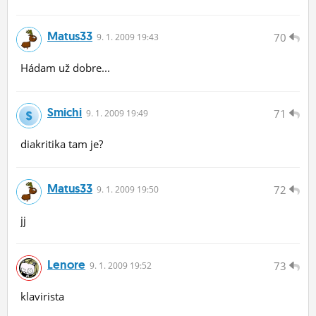
Matus33
70
9.
1.
2009 19:43
Hádam už dobre...
Smichi
71
9.
1.
2009 19:49
diakritika tam je?
Matus33
72
9.
1.
2009 19:50
jj
Lenore
73
9.
1.
2009 19:52
klavirista