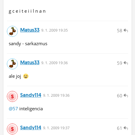
g c e i t e i i l n a n
Matus33
58
9.
1.
2009 19:35
sandy - sarkazmus
Matus33
59
9.
1.
2009 19:36
ale joj
Sandy114
60
9.
1.
2009 19:36
@57
inteligencia
Sandy114
61
9.
1.
2009 19:37