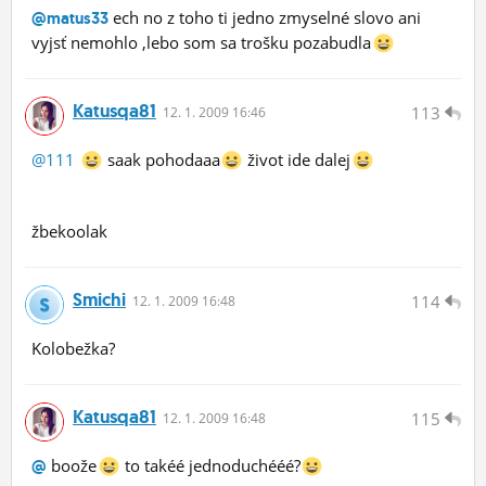
ech no z toho ti jedno zmyselné slovo ani
@matus33
vyjsť nemohlo ,lebo som sa trošku pozabudla
Katusqa81
113
12.
1.
2009 16:46
@111
saak pohodaaa
život ide dalej
žbekoolak
Smichi
114
12.
1.
2009 16:48
Kolobežka?
Katusqa81
115
12.
1.
2009 16:48
boože
to takéé jednoduchééé?
@