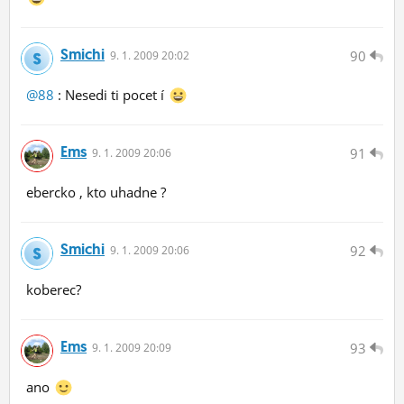
Smichi
90
9.
1.
2009 20:02
@88
: Nesedi ti pocet í
Ems
91
9.
1.
2009 20:06
ebercko , kto uhadne ?
Smichi
92
9.
1.
2009 20:06
koberec?
Ems
93
9.
1.
2009 20:09
ano