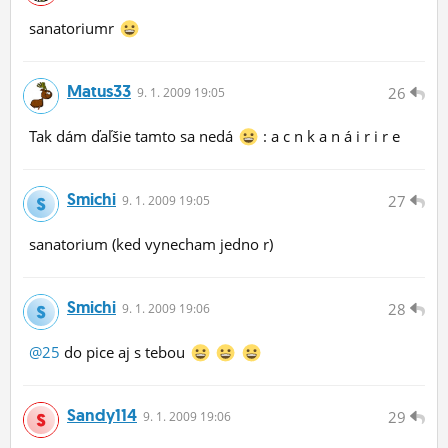
sanatoriumr
Matus33
26
9.
1.
2009 19:05
Tak dám ďaľšie tamto sa nedá
: a c n k a n á i r i r e
Smichi
27
9.
1.
2009 19:05
sanatorium (ked vynecham jedno r)
Smichi
28
9.
1.
2009 19:06
@25
do pice aj s tebou
Sandy114
29
9.
1.
2009 19:06