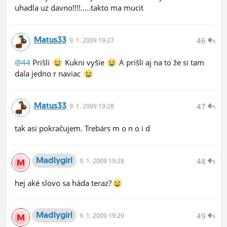
uhadla uz davno!!!!.....takto ma mucit
Matus33
46
9.
1.
2009 19:27
@44
Prišli
Kukni vyšie
A prišli aj na to že si tam
dala jedno r naviac
Matus33
47
9.
1.
2009 19:28
tak asi pokračujem. Trebárs m o n o i d
Madlygirl
48
9.
1.
2009 19:28
hej aké slovo sa háda teraz?
Madlygirl
49
9.
1.
2009 19:29