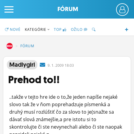
FÓRUM
NOVÉ
KATEGÓRIE
TOP
OŽILO
DZ
FÓRUM
PRIHLÁS SA
Madlygirl
9.
1.
2009 18:03
Prehod to!!
ČINŽIAK
FÓRUM
..takže v tejto hre ide o to,že jeden napíše nejaké
STATUSY
slovo tak že v ňom poprehadzuje písmenká a
druhý musí rozlúštiť čo za slovo to je(snažte sa
BLOGY
dávať slová známejšie,a pre istotu si to
skontrolujte či ste nevynechali alebo či ste naopak
OBRÁZKY