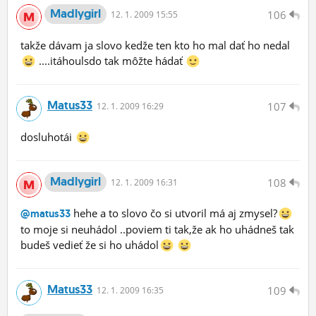
Madlygirl
106
12.
1.
2009 15:55
takže dávam ja slovo kedže ten kto ho mal dať ho nedal
....itáhoulsdo tak môžte hádať
Matus33
107
12.
1.
2009 16:29
dosluhotái
Madlygirl
108
12.
1.
2009 16:31
hehe a to slovo čo si utvoril má aj zmysel?
@matus33
to moje si neuhádol ..poviem ti tak,že ak ho uhádneš tak
budeš vedieť že si ho uhádol
Matus33
109
12.
1.
2009 16:35