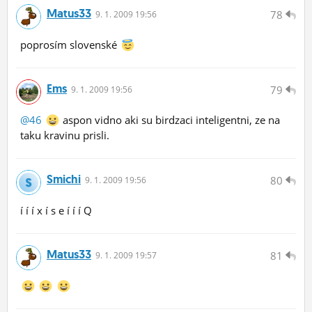
Matus33
78
9.
1.
2009 19:56
poprosím slovenské
Ems
79
9.
1.
2009 19:56
@46
aspon vidno aki su birdzaci inteligentni, ze na
taku kravinu prisli.
Smichi
80
9.
1.
2009 19:56
í í í x í s e í í í Q
Matus33
81
9.
1.
2009 19:57