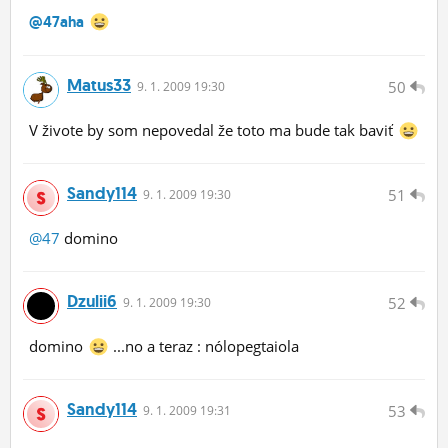
@47aha
Matus33
50
9.
1.
2009 19:30
V živote by som nepovedal že toto ma bude tak baviť
Sandy114
51
9.
1.
2009 19:30
@47
domino
Dzulii6
52
9.
1.
2009 19:30
domino
...no a teraz : nólopegtaiola
Sandy114
53
9.
1.
2009 19:31