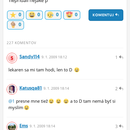
nepridali nejaké p
ĽUDIA
0
0
0
0
KOMENTUJ
MÔJ PROFIL
0
NASTAVENIA
ROLETA
227 KOMENTOV
Sandy114
1
9.
1.
2009 18:12
lekaren sa mi tam hodi, len to D
Katusqa81
2
9.
1.
2009 18:14
@1
presne mne tiež
a to D tam nemá byť si
myslím
Ems
3
9.
1.
2009 18:14