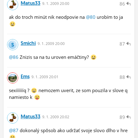
Matus33
86
9.
1.
2009 20:00
ak do troch minút nik neodpovie na
@80
urobím to ja
Smichi
87
9.
1.
2009 20:00
@86
Znizis sa na tu uroven emáčtiny?
Ems
88
9.
1.
2009 20:01
sexííííííq ?
nemozem uverit, ze som pouzila v slove q
namiesto k
Matus33
89
9.
1.
2009 20:02
@87
dokonalý spôsob ako udržať svoje slovo dlho v hre