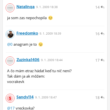
Natalinqa
14
9.
1.
2009 18:38
ja som zas nepochopila
Freedomko
16
9.
1.
2009 18:39
@0
anagram je to
Zuzinka1406
17
9.
1.
2009 18:44
A čo mám etraz hádať keď tu nič neni?
Tak dám ja ak môžem:
vocrakevk
Sandy114
18
9.
1.
2009 18:47
@17
vreckovka?