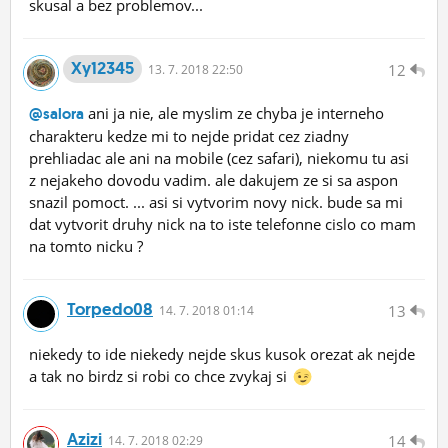
skusal a bez problemov...
Xy12345
12
13.
7.
2018 22:50
ani ja nie, ale myslim ze chyba je interneho
@salora
charakteru kedze mi to nejde pridat cez ziadny
prehliadac ale ani na mobile (cez safari), niekomu tu asi
z nejakeho dovodu vadim. ale dakujem ze si sa aspon
snazil pomoct. ... asi si vytvorim novy nick. bude sa mi
dat vytvorit druhy nick na to iste telefonne cislo co mam
na tomto nicku ?
Torpedo08
13
14.
7.
2018 01:14
niekedy to ide niekedy nejde skus kusok orezat ak nejde
a tak no birdz si robi co chce zvykaj si
Azizi
14
14.
7.
2018 02:29