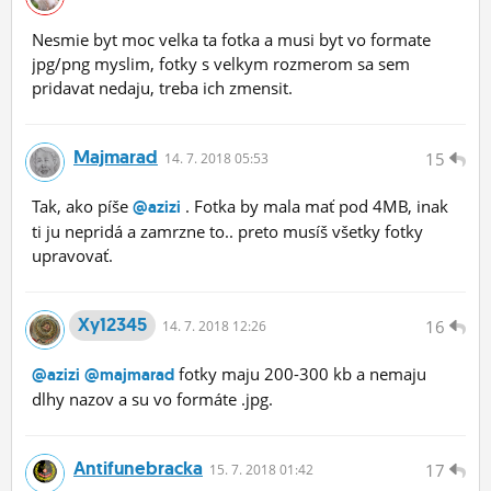
Nesmie byt moc velka ta fotka a musi byt vo formate
jpg/png myslim, fotky s velkym rozmerom sa sem
pridavat nedaju, treba ich zmensit.
Majmarad
15
14.
7.
2018 05:53
Tak, ako píše
. Fotka by mala mať pod 4MB, inak
@azizi
ti ju nepridá a zamrzne to.. preto musíš všetky fotky
upravovať.
Xy12345
16
14.
7.
2018 12:26
fotky maju 200-300 kb a nemaju
@azizi
@majmarad
dlhy nazov a su vo formáte .jpg.
Antifunebracka
17
15.
7.
2018 01:42