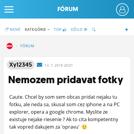
FÓRUM
NOVÉ
KATEGÓRIE
TOP
OŽILO
DZ
FÓRUM
PRIHLÁS SA
Xy12345
13.
7.
2018 20:01
Nemozem pridavat fotky
ČINŽIAK
FÓRUM
Caute. Chcel by som sem obcas pridat nejaku tu
STATUSY
fotku, ale neda sa, skusal som cez iphone a na PC
explorer, opera a google chrome. Myslite ze
BLOGY
existuje nejake riesenie ? Ak to cita kompetentny
tak vopred dakujem za 'opravu'
OBRÁZKY