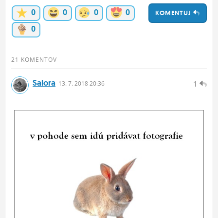
ĽUDIA
0
0
0
0
KOMENTUJ
0
MÔJ PROFIL
NASTAVENIA
21 KOMENTOV
ROLETA
Salora
1
13.
7.
2018 20:36