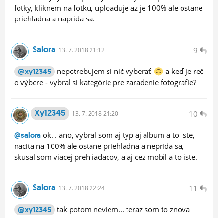
fotky, kliknem na fotku, uploaduje az je 100% ale ostane
priehladna a naprida sa.
Salora
9
13.
7.
2018 21:12
nepotrebujem si nič vyberať
a keď je reč
@xy12345
o výbere - vybral si kategórie pre zaradenie fotografie?
Xy12345
10
13.
7.
2018 21:20
ok... ano, vybral som aj typ aj album a to iste,
@salora
nacita na 100% ale ostane priehladna a neprida sa,
skusal som viacej prehliadacov, a aj cez mobil a to iste.
Salora
11
13.
7.
2018 22:24
tak potom neviem... teraz som to znova
@xy12345