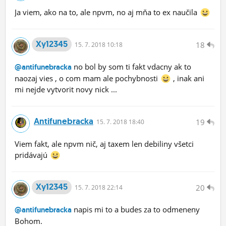
Ja viem, ako na to, ale npvm, no aj mňa to ex naučila
Xy12345
18
15.
7.
2018 10:18
no bol by som ti fakt vdacny ak to
@antifunebracka
naozaj vies , o com mam ale pochybnosti
, inak ani
mi nejde vytvorit novy nick ...
Antifunebracka
19
15.
7.
2018 18:40
Viem fakt, ale npvm nič, aj taxem len debiliny všetci
pridávajú
Xy12345
20
15.
7.
2018 22:14
napis mi to a budes za to odmeneny
@antifunebracka
Bohom.