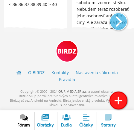
sobotu mi zomrel strýko.
< 36 36 37 38 39 40 > 40
Nebudem teraz rozoberať
jeho osobnosť ani jeho
činy. Ale zaráža ma to, čo
si dovolila "jeho bývalá",
alebo ako to vlastne
nazvať (pokračovanie v
komentári)
BIRDZ
O BIRDZ
Kontakty
Nastavenia súkromia
Pravidlá
Copyright © 2000 - 2024
OUR MEDIA SR a.s.
a
autori
obsahu.
BIRDZ.SK je portál pre tvorivých a inteligentných mladých ľudí.
Birdzuješ cez Android na Android. Birdz je slovenský produkt. Vytvorené s
láskou ♥ na Slovensku.
Fórum
Obrázky
Ľudia
Články
Statusy