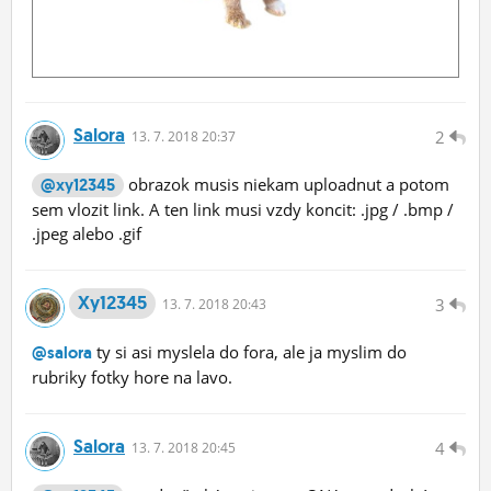
Salora
2
13.
7.
2018 20:37
obrazok musis niekam uploadnut a potom
@xy12345
sem vlozit link. A ten link musi vzdy koncit: .jpg / .bmp /
.jpeg alebo .gif
Xy12345
3
13.
7.
2018 20:43
ty si asi myslela do fora, ale ja myslim do
@salora
rubriky fotky hore na lavo.
Salora
4
13.
7.
2018 20:45