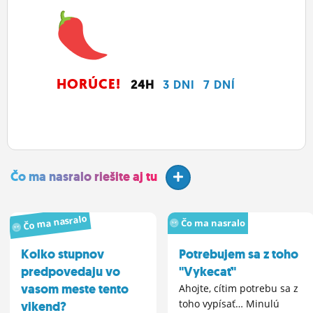
HORÚCE!
24H
3 DNI
7 DNÍ
Čo ma nasralo riešite aj tu
Čo ma nasralo
Čo ma nasralo
Kolko stupnov
Potrebujem sa z toho
predpovedaju vo
"Vykecať"
vasom meste tento
Ahojte, cítim potrebu sa z
toho vypísať… Minulú
vikend?