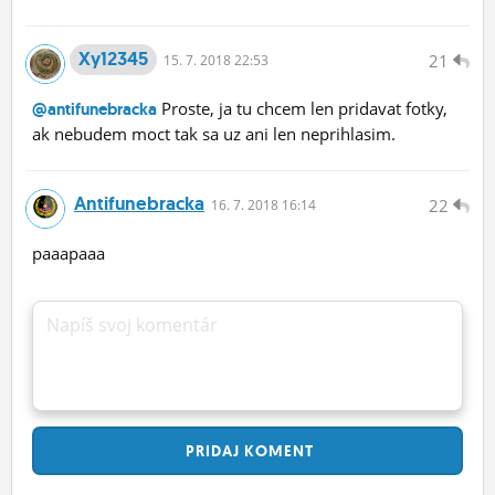
Xy12345
21
15.
7.
2018 22:53
Proste, ja tu chcem len pridavat fotky,
@antifunebracka
ak nebudem moct tak sa uz ani len neprihlasim.
Antifunebracka
22
16.
7.
2018 16:14
paaapaaa
Napíš svoj komentár
PRIDAJ
KOMENT