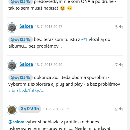
predovšetkým nie som ONA a po druhé -
@xy12345
tak to sem musíš napísať
Salora
5
13.
7.
2018 20:47
btw. teraz som tu istu z
@1
vložil aj do
@xy12345
albumu... bez problémov...
Salora
7
13.
7.
2018 20:50
dokonca 2x... teda oboma spôsobmi -
@xy12345
vyberom z explorera aj plug and play - a bez problémov
» birdz.sk/fotky/...
Xy12345
8
13.
7.
2018 20:59
vyber si pohlavie v profile a nebudes
@salora
oslovovany tym nespravnym. .... Nejde mi pridavat