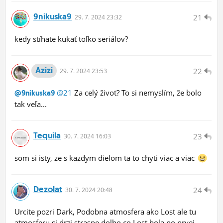
9nikuska9
21
29.
7.
2024 23:32
kedy stíhate kukať toľko seriálov?
Azizi
22
29.
7.
2024 23:53
@21
Za celý život? To si nemyslím, že bolo
@9nikuska9
tak veľa...
Tequila
23
30.
7.
2024 16:03
som si isty, ze s kazdym dielom ta to chyti viac a viac
Dezolat
24
30.
7.
2024 20:48
Urcite pozri Dark, Podobna atmosfera ako Lost ale tu
atmosferu si drzi strasne dolho co Lost bola po prvej