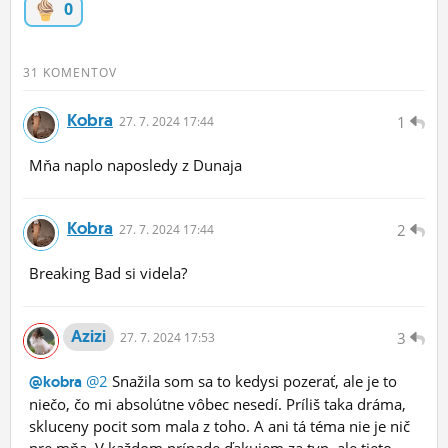
0
ĽUDIA
MÔJ PROFIL
31 KOMENTOV
NASTAVENIA
Kobra
1
27.
7.
2024 17:44
ROLETA
Mňa naplo naposledy z Dunaja
Kobra
2
27.
7.
2024 17:44
Breaking Bad si videla?
Azizi
3
27.
7.
2024 17:53
@2
Snažila som sa to kedysi pozerať, ale je to
@kobra
niečo, čo mi absolútne vôbec nesedí. Príliš taka dráma,
skluceny pocit som mala z toho. A ani tá téma nie je nič