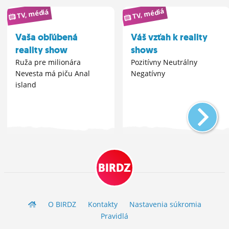
TV, médiá
TV, médiá
Vaša obľúbená
Váš vzťah k reality
reality show
shows
Ruža pre milionára
Pozitívny Neutrálny
Nevesta má piču Anal
Negatívny
island
BIRDZ
O BIRDZ
Kontakty
Nastavenia súkromia
Pravidlá