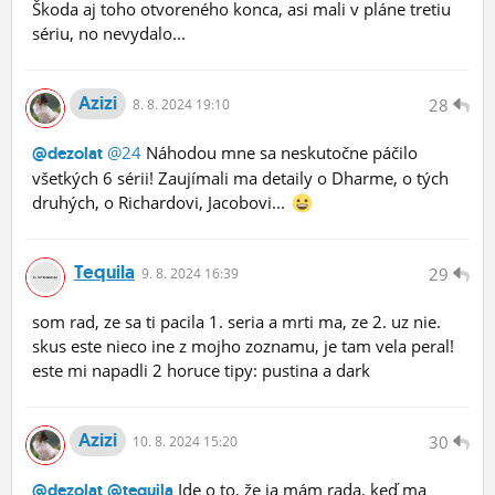
Škoda aj toho otvoreného konca, asi mali v pláne tretiu
sériu, no nevydalo...
Azizi
28
8.
8.
2024 19:10
@24
Náhodou mne sa neskutočne páčilo
@dezolat
všetkých 6 sérii! Zaujímali ma detaily o Dharme, o tých
druhých, o Richardovi, Jacobovi...
Tequila
29
9.
8.
2024 16:39
som rad, ze sa ti pacila 1. seria a mrti ma, ze 2. uz nie.
skus este nieco ine z mojho zoznamu, je tam vela peral!
este mi napadli 2 horuce tipy: pustina a dark
Azizi
30
10.
8.
2024 15:20
Ide o to, že ja mám rada, keď ma
@dezolat
@tequila