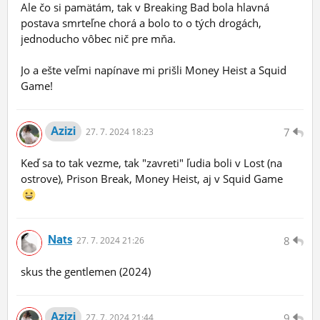
Ale čo si pamätám, tak v Breaking Bad bola hlavná
postava smrteľne chorá a bolo to o tých drogách,
jednoducho vôbec nič pre mňa.
Jo a ešte veľmi napínave mi prišli Money Heist a Squid
Game!
Azizi
7
27.
7.
2024 18:23
Keď sa to tak vezme, tak "zavreti" ľudia boli v Lost (na
ostrove), Prison Break, Money Heist, aj v Squid Game
Nats
8
27.
7.
2024 21:26
skus the gentlemen (2024)
Azizi
9
27.
7.
2024 21:44