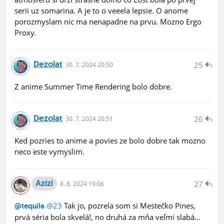
serii uz somarina. A je to o veeela lepsie. O anome
porozmyslam nic ma nenapadne na prvu. Mozno Ergo
Proxy.
Dezolat
25
30.
7.
2024 20:50
Z anime Summer Time Rendering bolo dobre.
Dezolat
26
30.
7.
2024 20:51
Ked pozries to anime a povies ze bolo dobre tak mozno
neco este vymyslim.
Azizi
27
8.
8.
2024 19:06
@23
Tak jo, pozrela som si Mestečko Pines,
@tequila
prvá séria bola skvelá!, no druhá za mňa veľmi slabá...