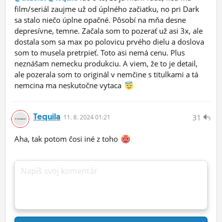
film/seriál zaujme už od úplného začiatku, no pri Dark
sa stalo niečo úplne opačné. Pôsobí na mňa desne
depresívne, temne. Začala som to pozerať už asi 3x, ale
dostala som sa max po polovicu prvého dielu a doslova
som to musela pretrpieť. Toto asi nemá cenu. Plus
neznášam nemecku produkciu. A viem, že to je detail,
ale pozerala som to originál v nemčine s titulkami a tá
nemcina ma neskutočne vytaca
Tequila
31
11.
8.
2024 01:21
Aha, tak potom čosi iné z toho
Napíš svoj komentár