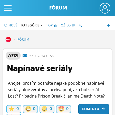
FÓRUM
NOVÉ
KATEGÓRIE
TOP
OŽILO
DZ
FÓRUM
PRIHLÁS SA
Azizi
27.
7.
2024 15:56
Napínavé seriály
ČINŽIAK
FÓRUM
Ahojte, prosím poznáte nejaké podobne napínavé
STATUSY
seriály plné zvratov a prekvapení, ako bol seriál
Lost? Prípadne Prison Break či anime Death Note?
BLOGY
0
0
0
0
KOMENTUJ
OBRÁZKY