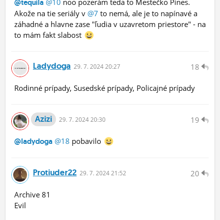
@10
noo pozerám teda to Mestečko Pines.
@tequila
Akože na tie seriály v
@7
to nemá, ale je to napínavé a
záhadné a hlavne zase "ľudia v uzavretom priestore" - na
to mám fakt slabost
Ladydoga
18
29.
7.
2024 20:27
Rodinné prípady, Susedské prípady, Policajné prípady
Azizi
19
29.
7.
2024 20:30
@18
pobavilo
@ladydoga
Protiuder22
20
29.
7.
2024 21:52
Archive 81
Evil