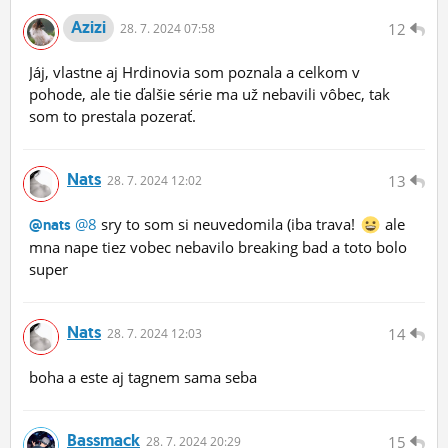
Azizi
12
28.
7.
2024 07:58
Jáj, vlastne aj Hrdinovia som poznala a celkom v
pohode, ale tie ďalšie série ma už nebavili vôbec, tak
som to prestala pozerať.
Nats
13
28.
7.
2024 12:02
@8
sry to som si neuvedomila (iba trava!
ale
@nats
mna nape tiez vobec nebavilo breaking bad a toto bolo
super
Nats
14
28.
7.
2024 12:03
boha a este aj tagnem sama seba
Bassmack
15
28.
7.
2024 20:29