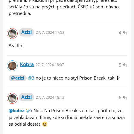
pre mňa. V každom prípade ďakujem za typ, ale tieto
seriály čo sú na prvých priečkach ČSFD už som dávno
pretriedila.
Azizi
4
27.
7.
2024 17:53
*za tip
Kobra
5
27.
7.
2024 18:07
@3
no je to nieco na styl Prison Break, tak 🤷
@azizi
Azizi
6
27.
7.
2024 18:13
@5
No... Na Prison Break sa mi asi páčilo to, že
@kobra
ja vyhľadávam filmy, kde sú ľudia niekde zavreti a snažia
sa odtiaľ dostat