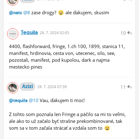
@8
zase drogy?
ale ďakujem, skusim
@nats
Tequila
10
28.
7.
2024 02:05
4400, flashforward, fringe, 1.ch 100, 1899, stanica 11,
manifest, hrdinovia, cesta von, utecenec, silo, see,
pozostali, manifest, pod kupolou, dark a najma
mestecko pines
Azizi
11
28.
7.
2024 07:39
@10
Vau, ďakujem ti moc!
@tequila
Z tohto som poznala len Fringe a páčilo sa mi to veľmi,
ale ako to už začalo byť strašne prekombinované, tak
som sa v tom začala strácať a vzdala som to