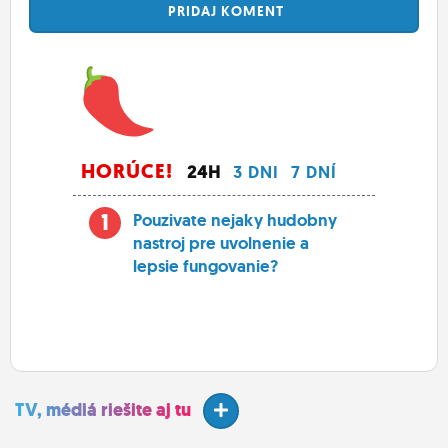
PRIDAJ
KOMENT
HORÚCE!
24H
3 DNI
7 DNÍ
1
Pouzivate nejaky hudobny
nastroj pre uvolnenie a
lepsie fungovanie?
TV, médiá riešite aj tu