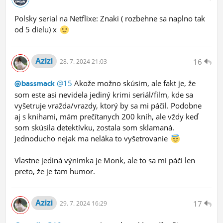
Polsky serial na Netflixe: Znaki ( rozbehne sa naplno tak
od 5 dielu) x
Azizi
16
28.
7.
2024 21:03
@15
Akože možno skúsim, ale fakt je, že
@bassmack
som este asi nevidela jediný krimi seriál/film, kde sa
vyšetruje vražda/vrazdy, ktorý by sa mi páčil. Podobne
aj s knihami, mám prečítanych 200 kníh, ale vždy keď
som skúsila detektívku, zostala som sklamaná.
Jednoducho nejak ma neláka to vyšetrovanie
Vlastne jediná výnimka je Monk, ale to sa mi páči len
preto, že je tam humor.
Azizi
17
29.
7.
2024 16:29