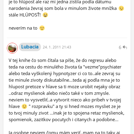
je to hlúposť ale raz mi jedna zistila podla dátumu
narodenia ževraj som bola v minulom živote mnížka
stále HLÚPOSŤ!
neverím na to
Lubacia
6
24.
1.
2011 21:43
V tej knihe čo som čítala sa píše, že do regresu alebo
teda na cestu do minulého života ťa "vezme"psychiater
alebo teda vyškolený hypnotyzer ci co to..ale zevraj su
tie minule zivoty diskutabilne...teda aj podla mna je to
hlupost pretoze v hlave sa ti moze urobit nejaky obraz
..odraz myslienok alebo niečo také v tom zmysle.
neviem to vysvetliť..a vytvorit nieco ako pribeh v tvojej
hlave
" rozpravku" a ty si hned mozes mysliet ze je
to tvoj minuly zivot ...inak je to spojena retaz myslienok,
spomienok, zazitkov pocutych i citanych a podobne...
Ja osobne neviem čomu mám veriť..mam na to taky aj