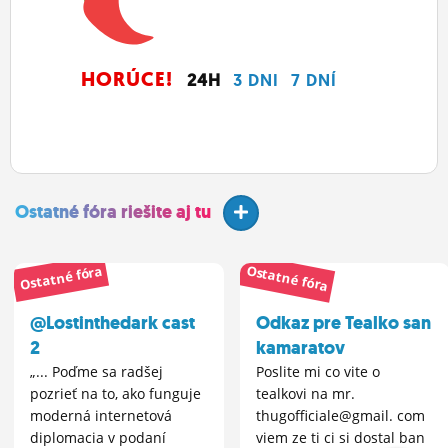
HORÚCE!
24H
3 DNI
7 DNÍ
Ostatné fóra riešite aj tu
Ostatné fóra
Ostatné fóra
@Lostinthedark cast
Odkaz pre Tealko san
2
kamaratov
„... Poďme sa radšej
Poslite mi co vite o
pozrieť na to, ako funguje
tealkovi na mr.
moderná internetová
thugofficiale@gmail. com
diplomacia v podaní
viem ze ti ci si dostal ban