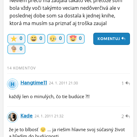
Neviem prečo ma zaujala takáto vec pretože som
ĽUDIA
bola vždy voči takýmto veciam nedôverčivá ale v
poslednej dobe som sa dostala k jednej knihe,
MÔJ PROFIL
ktorá ma musím sa priznať aj troška zaujal
NASTAVENIA
0
0
0
0
KOMENTUJ
ROLETA
0
14 KOMENTOV
Hangtime11
1
24.
1.
2011 21:30
každý len o minulých, čo tie budúce ?!!
Kade
2
24.
1.
2011 21:32
že je to blbosť
... ja riešim hlavne svoj súčasný život
a hľadím do budúcnosti...