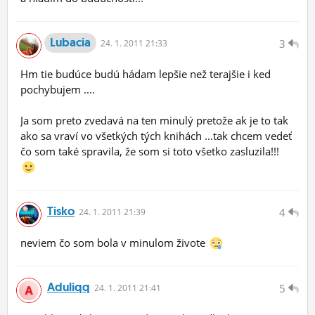
Lubacia
3
24.
1.
2011 21:33
Hm tie budúce budú hádam lepšie než terajšie i ked
pochybujem ....
Ja som preto zvedavá na ten minulý pretože ak je to tak
ako sa vraví vo všetkých tých knihách ...tak chcem vedeť
čo som také spravila, že som si toto všetko zasluzila!!!
Tisko
4
24.
1.
2011 21:39
neviem čo som bola v minulom živote
Aduliqq
5
24.
1.
2011 21:41