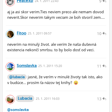
Peacexp
9
24.
1.
2011 22:43
aj ja asi skor verim.Ties neviem preco ale nemam dovod
neverit.Skor neverim takym veciam ze boh stvoril zem....
Fitoo
10
25.
1.
2011 09:57
neverím na minulý život. ale verím že naša duševná
existencia nekončí smrťou. to by bolo dosť od veci.
Somslavka
11
25.
1.
2011 15:20
jasné, že verím v minulé životy tak isto, ako
@lubacia
v budúce... prosím ťa názov tej knihy?
Lubacia
13
25.
1.
2011 16:03
@somslavka