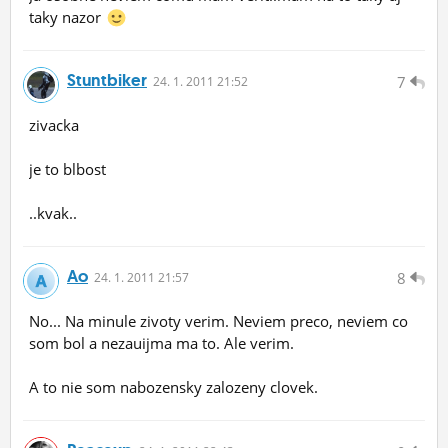
taky nazor
Stuntbiker
7
24.
1.
2011 21:52
zivacka
je to blbost
..kvak..
Ao
8
24.
1.
2011 21:57
No... Na minule zivoty verim. Neviem preco, neviem co
som bol a nezauijma ma to. Ale verim.
A to nie som nabozensky zalozeny clovek.