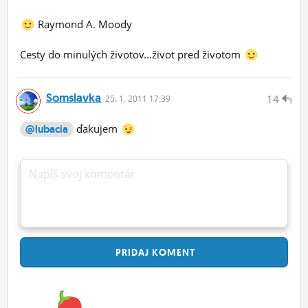
Raymond A. Moody
Cesty do minulých životov...život pred životom
Somslavka
14
25.
1.
2011 17:39
ďakujem
@lubacia
Napíš svoj komentár
PRIDAJ
KOMENT