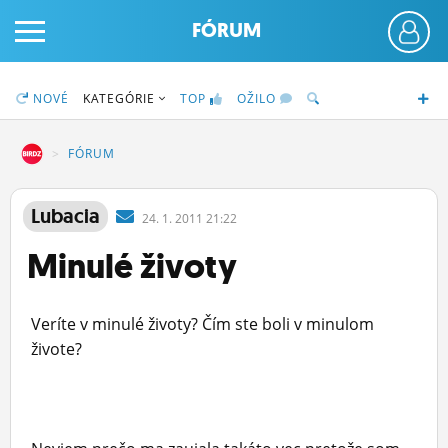
FÓRUM
NOVÉ
KATEGÓRIE
TOP
OŽILO
DZ
FÓRUM
PRIHLÁS SA
Lubacia
24.
1.
2011 21:22
Minulé životy
ČINŽIAK
FÓRUM
Veríte v minulé životy? Čím ste boli v minulom
STATUSY
živote?
BLOGY
OBRÁZKY