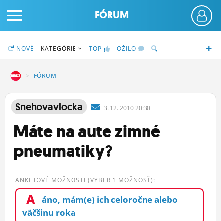
FÓRUM
NOVÉ
KATEGÓRIE
TOP
OŽILO
DZ
FÓRUM
PRIHLÁS SA
Snehovavlocka
3.
12.
2010 20:30
Máte na aute zimné
ČINŽIAK
pneumatiky?
FÓRUM
STATUSY
ANKETOVÉ MOŽNOSTI (VYBER 1 MOŽNOSŤ):
BLOGY
A
áno, mám(e) ich celoročne alebo
OBRÁZKY
väčšinu roka