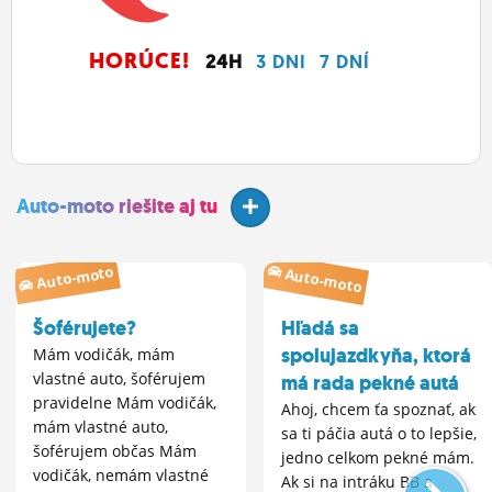
HORÚCE!
24H
3 DNI
7 DNÍ
Auto-moto riešite aj tu
Auto-moto
Auto-moto
Šoférujete?
Hľadá sa
spolujazdkyňa, ktorá
Mám vodičák, mám
vlastné auto, šoférujem
má rada pekné autá
pravidelne Mám vodičák,
Ahoj, chcem ťa spoznať, ak
mám vlastné auto,
sa ti páčia autá o to lepšie,
šoférujem občas Mám
jedno celkom pekné mám.
vodičák, nemám vlastné
Ak si na intráku BB a