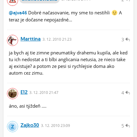
Dobré načasovanie, my sme to nestihli
A
@ajva46
teraz je dočasne nepojazdné...
Marttina
3
3.
12.
2010 21:23
ja bych aj tie zimne pneumatiky drahemu kupila, ale ked
tu ich nedostat a ti blbi anglicania netusia, ze nieco take
aj existuje? a potom ze pesi si rychlejsie doma ako
autom cez zimu.
E12
4
3.
12.
2010 21:47
áno, asi týždeň ....
Zajko30
5
3.
12.
2010 23:09