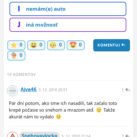
I
nemám(e) auto
J
iná možnosť
0
0
0
0
KOMENTUJ
0
10 KOMENTOV
Ajva46
1
3.
12.
2010 20:51
Pár dní potom, ako sme ich nasadili, tak začalo toto
krepé počasie so snehom a mrazom atď.
Takže
akurát nám to vydalo
Snehovavlocka
2
3.
12.
2010 21:14