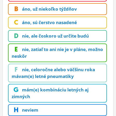
ĽUDIA
B
áno, už niekoľko týždňov
MÔJ PROFIL
C
áno, sú čerstvo nasadené
NASTAVENIA
D
nie, ale čoskoro už určite budú
ROLETA
E
nie, zatiaľ to ani nie je v pláne, možno
neskôr
F
nie, celoročne alebo väčšinu roka
mávam(e) letné pneumatiky
G
mám(e) kombináciu letných aj
zimných
H
neviem