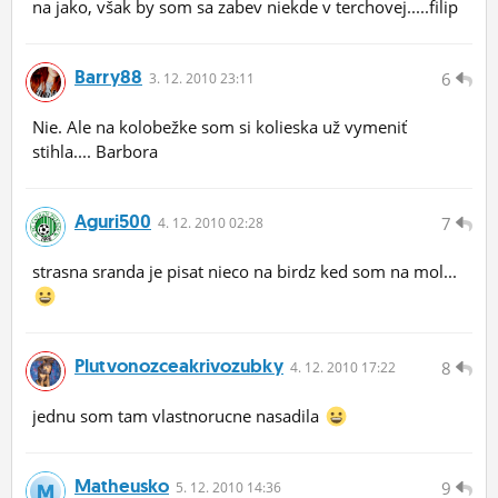
na jako, však by som sa zabev niekde v terchovej.....filip
Barry88
6
3.
12.
2010 23:11
Nie. Ale na kolobežke som si kolieska už vymeniť
stihla.... Barbora
Aguri500
7
4.
12.
2010 02:28
strasna sranda je pisat nieco na birdz ked som na mol...
Plutvonozceakrivozubky
8
4.
12.
2010 17:22
jednu som tam vlastnorucne nasadila
Matheusko
9
5.
12.
2010 14:36