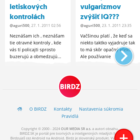
letiskových
vulgarizmov
kontrolách
zvýšiť IQ???
@aguri500
, 27.
1.
2011 02:56
@aguri500
, 23.
1.
2011 23:35
Neznášam ich , neznášam
Vačšinou platí , že keď sa
tie otravné kontroly , kde
niekto taktko vyjadruje tak
vás tí policajti sprosto
to má skôr opačný efekt.
buzerujú a obmedzujú...
Ale používanie
Nechápem...
vulgarizmov...
BIRDZ
O BIRDZ
Kontakty
Nastavenia súkromia
Pravidlá
Copyright © 2000 - 2024
OUR MEDIA SR a.s.
a
autori
obsahu.
BIRDZ.SK je portál pre tvorivých a inteligentných mladých ľudí.
Birdzuješ cez Android na Android. Birdz je slovenský produkt. Vytvorené s