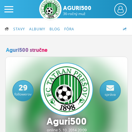
AGURI500
36-ročný muž
STAVY
ALBUMY
BLOG
FÓRA
Aguri500 stručne
PRIHLÁS SA
ČINŽIAK
29
FÓRUM
followerov
správa
STATUSY
BLOGY
Aguri500
OBRÁZKY
online 5.
10.
2014 20:09