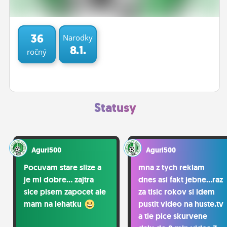
ĽUDIA
MÔJ PROFIL
36
Narodky
8.1.
ročný
NASTAVENIA
ROLETA
Statusy
Aguri500
Aguri500
Pocuvam stare slize a
mna z tych reklam
je mi dobre... zajtra
dnes asi fakt jebne...raz
sice pisem zapocet ale
za tisic rokov si idem
mam na lehatku
pustit video na huste.tv
a tie pice skurvene