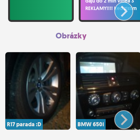
daju do 2 min videa 3
REKLAMY!!!! ked zistim
ktory zmrd to vymyslel
tak nech si ma nezela...
spicene reklamy...
Obrázky
R17 parada :D
BMW 650i