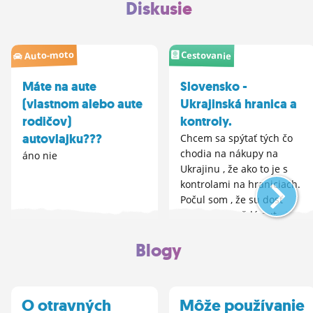
Diskusie
Auto-moto
Cestovanie
Máte na aute
Slovensko -
(vlastnom alebo aute
Ukrajinská hranica a
rodičov)
kontroly.
autovlajku???
Chcem sa spýtať tých čo
chodia na nákupy na
áno nie
Ukrajinu , že ako to je s
kontrolami na hraniciach.
Počul som , že su dosť
prísne , že každé auto je u
nich zaevidované a , že
Blogy
nezaregistorvané autá
skoro rozoberú pri
kontrole. Je rozumnejšie
ísť...
O otravných
Môže používanie