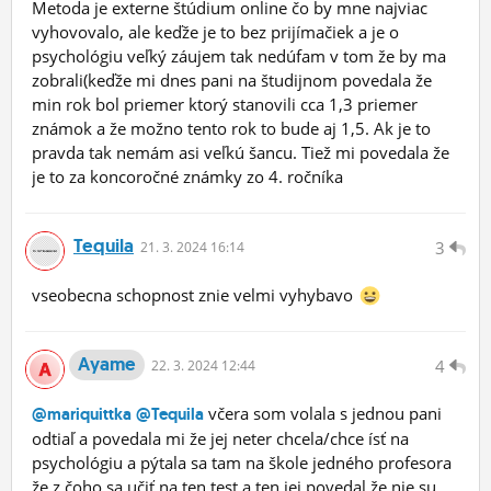
Metoda je externe štúdium online čo by mne najviac
vyhovovalo, ale keďže je to bez prijímačiek a je o
psychológiu veľký záujem tak nedúfam v tom že by ma
zobrali(keďže mi dnes pani na študijnom povedala že
min rok bol priemer ktorý stanovili cca 1,3 priemer
známok a že možno tento rok to bude aj 1,5. Ak je to
pravda tak nemám asi veľkú šancu. Tiež mi povedala že
je to za koncoročné známky zo 4. ročníka
Tequila
3
21.
3.
2024 16:14
vseobecna schopnost znie velmi vyhybavo
Ayame
4
22.
3.
2024 12:44
včera som volala s jednou pani
@mariquittka
@Tequila
odtiaľ a povedala mi že jej neter chcela/chce ísť na
psychológiu a pýtala sa tam na škole jedného profesora
že z čoho sa učiť na ten test a ten jej povedal že nie su