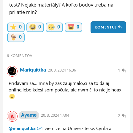
test? Nejaké materiály? A koľko bodov treba na
ĽUDIA
prijatie min?
MÔJ PROFIL
0
0
0
0
KOMENTUJ
NASTAVENIA
0
ROLETA
6 KOMENTOV
Mariquittka
1
20.
3.
2024 16:36
Pridávam sa....mňa by zas zaujímalo,či sa to dá aj
online,lebo kdesi som počula, ale nwm či to nie je hoax
Ayame
2
20.
3.
2024 17:04
@1
viem že na Univerzite sv. Cyrila a
@mariquittka