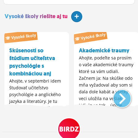
Vysoké školy riešite aj tu
Vysoké školy
Vysoké školy
Skúsenosti so
Akademické traumy
štúdium učiteľstva
Ahojte, podeľte sa prosím
o vaše akademické traumy
psychológie s
ktoré sa vám udiali.
kombináciou anj
Začnem ja: Na skúške odo
Ahojte, v septembri idem
mňa vyžadoval aby som si
študovať učiteľstvo
dala dole kabát a všetky
psychológie a anglického
veci uložila na vešiak.
jazyka a literatúry. Je tu
Udialo sa tak... úplne
niekto, kto tento odbor
všetko (pokračovanie v
študuje alebo študoval?
komentári)
Budem rád za vaše
BIRDZ
skúsenosti, info o
učiteľoch alebo materiály.