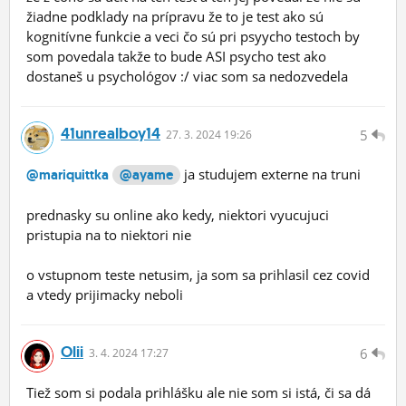
žiadne podklady na prípravu že to je test ako sú
kognitívne funkcie a veci čo sú pri psyycho testoch by
som povedala takže to bude ASI psycho test ako
dostaneš u psychológov :/ viac som sa nedozvedela
41unrealboy14
5
27.
3.
2024 19:26
ja studujem externe na truni
@mariquittka
@ayame
prednasky su online ako kedy, niektori vyucujuci
pristupia na to niektori nie
o vstupnom teste netusim, ja som sa prihlasil cez covid
a vtedy prijimacky neboli
Olii
6
3.
4.
2024 17:27
Tiež som si podala prihlášku ale nie som si istá, či sa dá