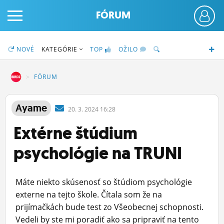
FÓRUM
NOVÉ
KATEGÓRIE
TOP
OŽILO
DZ
FÓRUM
PRIHLÁS SA
Ayame
20.
3.
2024 16:28
Extérne štúdium
ČINŽIAK
psychológie na TRUNI
FÓRUM
STATUSY
Máte niekto skúsenosť so štúdiom psychológie
BLOGY
externe na tejto škole. Čítala som že na
prijímačkách bude test zo Všeobecnej schopnosti.
OBRÁZKY
Vedeli by ste mi poradiť ako sa pripraviť na tento