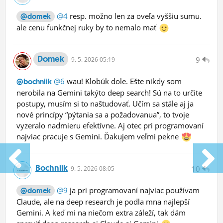
@4
resp. možno len za oveľa vyššiu sumu.
@domek
ale cenu funkčnej ruky by to nemalo mať
Domek
9
9.
5.
2026 05:19
@6
wau! Klobúk dole. Ešte nikdy som
@bochniik
nerobila na Gemini takýto deep search! Sú na to určite
postupy, musím si to naštudovať. Učím sa stále aj ja
nové princípy “pýtania sa a požadovanua”, to tvoje
vyzeralo nadmieru efektívne. Aj otec pri programovaní
najviac pracuje s Gemini. Ďakujem veľmi pekne
Bochniik
10
9.
5.
2026 08:05
@9
ja pri programovaní najviac používam
@domek
Claude, ale na deep research je podla mna najlepší
Gemini. A keď mi na niečom extra záleží, tak dám