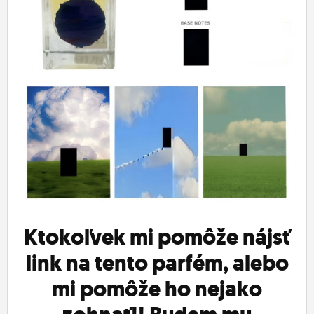
ĽUDIA
MÔJ PROFIL
NASTAVENIA
ROLETA
Ktokoľvek mi pomôže nájsť
link na tento parfém, alebo
mi pomôže ho nejako