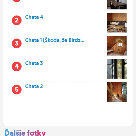
Chata 4
2
Chata 1 (Škoda, že Birdz...
3
Chata 3
4
Chata 2
5
Ďalšie fotky