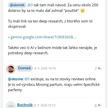
@3
tak tam máš návod. Za cenu okolo 200
@domek
dolárov by sa to malo dať zohnať "použité"
Tu máš link na ten deep research, z ktorého som to
skopíroval:
» gemini.google.com/share/7c9683e58...
Takéto veci ti AI v bežnom móde tak ľahko nenájde, je
potrebný deep research.
Domek
7
8.
5.
2026 19:14
@5
existuje, su na to stovky reviews online.
@dezolat
Je to od výrobcu Missing parfum, maju velmi špecifické
parfemy
Bochniik
8
8.
5.
2026 19:15