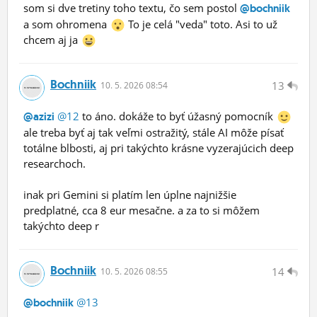
som si dve tretiny toho textu, čo sem postol
@bochniik
a som ohromena
To je celá "veda" toto. Asi to už
chcem aj ja
Bochniik
13
10.
5.
2026 08:54
@12
to áno. dokáže to byť úžasný pomocník
@azizi
ale treba byť aj tak veľmi ostražitý, stále AI môže písať
totálne blbosti, aj pri takýchto krásne vyzerajúcich deep
researchoch.
inak pri Gemini si platím len úplne najnižšie
predplatné, cca 8 eur mesačne. a za to si môžem
takýchto deep r
Bochniik
14
10.
5.
2026 08:55
@13
@bochniik