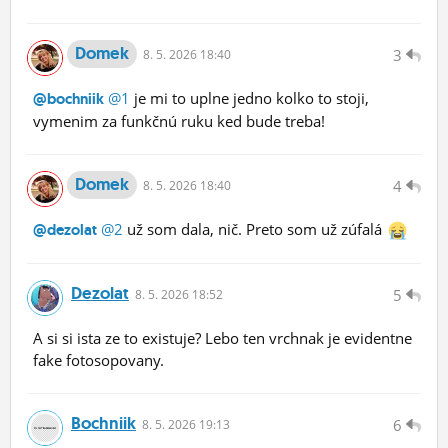
Domek
3
8.
5.
2026 18:40
@1
je mi to uplne jedno kolko to stoji,
@bochniik
vymenim za funkčnú ruku ked bude treba!
Domek
4
8.
5.
2026 18:40
@2
už som dala, nič. Preto som už zúfalá
@dezolat
Dezolat
5
8.
5.
2026 18:52
A si si ista ze to existuje? Lebo ten vrchnak je evidentne
fake fotosopovany.
Bochniik
6
8.
5.
2026 19:13