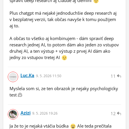
spraviť deep research aj Claude aj Gemini
Plus chatgpt má nejaké jednoduchšie deep research aj
v bezplatnej verzii, tak občas navyše k tomu použijem
aj to.
A občas to všetko aj kombinujem - dám spraviť deep
research jednej AI, to potom dám ako jeden zo vstupov
druhej AI, a ten výstup + výstup z prvej AI dám ako
jedny zo vstupov tretej AI
Luc.ka
11
9.
5.
2026 11:50
Myslela som si, ze ten obrazok je nejaky psychologicky
test 🫠
Azizi
12
9.
5.
2026 19:26
Ja že to je nejaká vtáčia búdka
Ale teda prečítala