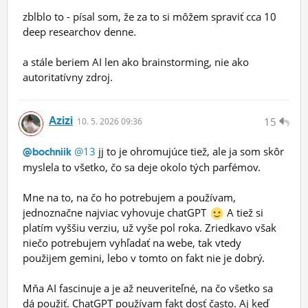
zblblo to - písal som, že za to si môžem spraviť cca 10
deep researchov denne.
a stále beriem AI len ako brainstorming, nie ako
autoritatívny zdroj.
Azizi
15
10.
5.
2026 09:36
@13
jj to je ohromujúce tiež, ale ja som skôr
@bochniik
myslela to všetko, čo sa deje okolo tých parfémov.
Mne na to, na čo ho potrebujem a používam,
jednoznačne najviac vyhovuje chatGPT
A tiež si
platím vyššiu verziu, už vyše pol roka. Zriedkavo však
niečo potrebujem vyhľadať na webe, tak vtedy
použijem gemini, lebo v tomto on fakt nie je dobrý.
Mňa AI fascinuje a je až neuveriteľné, na čo všetko sa
dá použiť. ChatGPT používam fakt dosť často. Aj keď