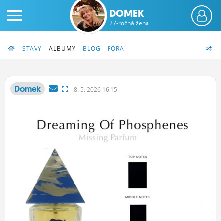
DOMEK
27-ročná žena
STAVY
ALBUMY
BLOG
FÓRA
Domek
8.
5.
2026 16:15
PRIHLÁS SA
ČINŽIAK
FÓRUM
STATUSY
BLOGY
OBRÁZKY