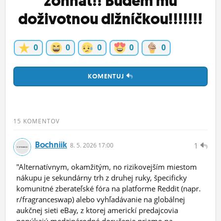
zohnať!! Budem mu
doživotnou dlžníčkou!!!!!!!
0
0
0
0
0
KOMENTUJ
15 KOMENTOV
Bochniik
1
8.
5.
2026 17:00
"Alternatívnym, okamžitým, no rizikovejším miestom
nákupu je sekundárny trh z druhej ruky, špecificky
komunitné zberateľské fóra na platforme Reddit (napr.
r/fragranceswap) alebo vyhľadávanie na globálnej
aukčnej sieti eBay, z ktorej americkí predajcovia