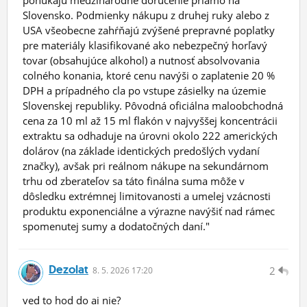
ponúkajú medzinárodné doručenie priamo na
Slovensko. Podmienky nákupu z druhej ruky alebo z
USA všeobecne zahŕňajú zvýšené prepravné poplatky
pre materiály klasifikované ako nebezpečný horľavý
tovar (obsahujúce alkohol) a nutnosť absolvovania
colného konania, ktoré cenu navýši o zaplatenie 20 %
DPH a prípadného cla po vstupe zásielky na územie
Slovenskej republiky. Pôvodná oficiálna maloobchodná
cena za 10 ml až 15 ml flakón v najvyššej koncentrácii
extraktu sa odhaduje na úrovni okolo 222 amerických
dolárov (na základe identických predošlých vydaní
značky), avšak pri reálnom nákupe na sekundárnom
trhu od zberateľov sa táto finálna suma môže v
dôsledku extrémnej limitovanosti a umelej vzácnosti
produktu exponenciálne a výrazne navýšiť nad rámec
spomenutej sumy a dodatočných daní."
Dezolat
2
8.
5.
2026 17:20
ved to hod do ai nie?