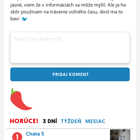
jasné, viem že v informáciách sa môže mýliť. Ale ja ho
skôr používam na trávenie voľného času, dosť ma to
baví
Napíš svoj komentár
PRIDAJ
KOMENT
HORÚCE!
3 DNÍ
TÝŽDEŇ
MESIAC
Chata 5
1