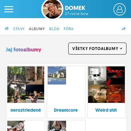
DOMEK
27-ročná žena
STAVY
ALBUMY
BLOG
FÓRA
VŠETKY FOTOALBUMY
Jej fotoalbumy
PRIHLÁS SA
ČINŽIAK
FÓRUM
STATUSY
neroztriedené
Dreamcore
Weird shit
BLOGY
OBRÁZKY