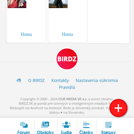
ĽUDIA
MÔJ PROFIL
NASTAVENIA
Нина
Нина
ROLETA
BIRDZ
O BIRDZ
Kontakty
Nastavenia súkromia
Pravidlá
Copyright © 2000 - 2024
OUR MEDIA SR a.s.
a
autori
obsahu.
BIRDZ.SK je portál pre tvorivých a inteligentných mladých ľudí.
Birdzuješ cez Android na Android. Birdz je slovenský produkt. Vytvorené s
láskou ♥ na Slovensku.
Fórum
Obrázky
Ľudia
Články
Statusy