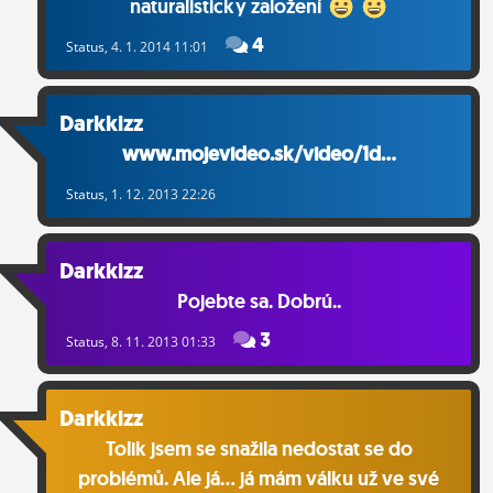
naturalisticky založení
4
Status
, 4. 1. 2014 11:01
Darkkizz
www.mojevideo.sk/video/1d...
Status
, 1. 12. 2013 22:26
Darkkizz
Pojebte sa. Dobrú..
3
Status
, 8. 11. 2013 01:33
Darkkizz
Tolik jsem se snažila nedostat se do
problémů. Ale já... já mám válku už ve své