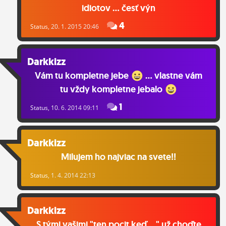
idiotov ... česť výn
4
Status
, 20. 1. 2015 20:46
Darkkizz
Vám tu kompletne jebe
... vlastne vám
tu vždy kompletne jebalo
1
Status
, 10. 6. 2014 09:11
Darkkizz
Milujem ho najviac na svete!!
Status
, 1. 4. 2014 22:13
Darkkizz
S tými vašimi "ten pocit keď...." už choďte