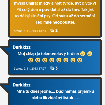
mysli! Umírat mladý a hrát tvrdě. Být divoký!
Pít celý den a povídat si až do tmy. Tak jak
to dělají silniční psy. Od svitu až do setmění.
Teď mně neopouštěj.
2
Status
, 6. 11. 2013 18:53
Darkkizz
Moj chlap je telenovelovy hrdina
3
Status
, 6. 11. 2013 17:27
Darkkizz
Mňa tu dnes jebne.... buď nemáš príjemku
alebo likvidačný lístok.....