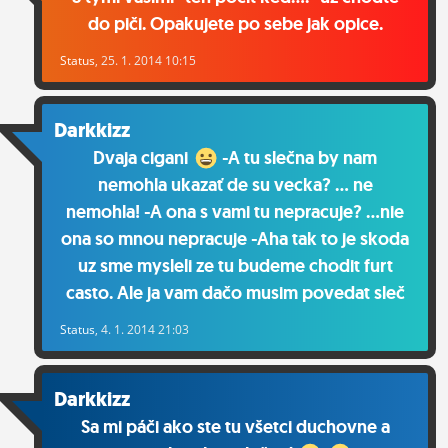
do piči. Opakujete po sebe jak opice.
Status
, 25. 1. 2014 10:15
Darkkizz
Dvaja cigani
-A tu slečna by nam
nemohla ukazať de su vecka? ... ne
nemohla! -A ona s vami tu nepracuje? ...nie
ona so mnou nepracuje -Aha tak to je skoda
uz sme mysleli ze tu budeme chodit furt
casto. Ale ja vam dačo musim povedat sleč
Status
, 4. 1. 2014 21:03
Darkkizz
Sa mi páči ako ste tu všetci duchovne a