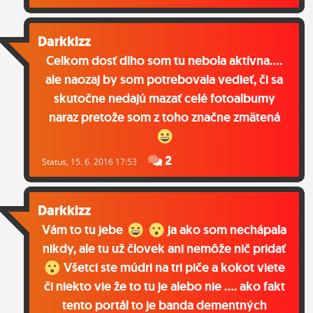
ĽUDIA
Darkkizz
MÔJ PROFIL
Celkom dosť dlho som tu nebola aktívna....
NASTAVENIA
ale naozaj by som potrebovala vedieť, či sa
skutočne nedajú mazať celé fotoalbumy
ROLETA
naraz pretože som z toho značne zmätená
2
Status
, 15. 6. 2016 17:53
Darkkizz
Vám to tu jebe
ja ako som nechápala
nikdy, ale tu už človek ani nemôže nič pridať
Všetci ste múdri na tri piče a kokot viete
či niekto vie že to tu je alebo nie .... ako fakt
tento portál to je banda dementných