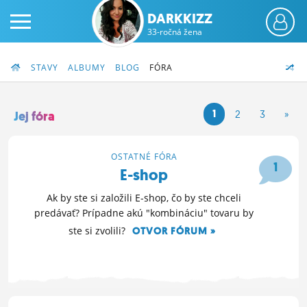
DARKKIZZ
33-ročná žena
STAVY
ALBUMY
BLOG
FÓRA
1
2
3
»
Jej fóra
PRIHLÁS SA
OSTATNÉ FÓRA
1
E-shop
ČINŽIAK
Ak by ste si založili E-shop, čo by ste chceli
FÓRUM
predávať? Prípadne akú "kombináciu" tovaru by
ste si zvolili?
OTVOR FÓRUM »
STATUSY
5. 4. 2014 10:57
BLOGY
OBRÁZKY