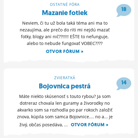
OSTATNÉ FÓRA
ĽUDIA
18
Mazanie fotiek
MÔJ PROFIL
Neviem, či tu už bola taká téma ani ma to
nezaujíma, ale prečo do riti mi nejdú mazať
NASTAVENIA
fotky, blogy ani nič??!!!!! EŠTE to nefunguje,
alebo to nebude fungovať VOBEC????
ROLETA
OTVOR FÓRUM »
15. 9. 2013 13:46
ZVIERATKÁ
14
Bojovnica pestrá
Máte niekto skúsenosť s touto rybou? Ja som
dotreraz chovala len guramy a živorodky no
akvarko som sa rozhodla po par rokoch založiť
znova, kúpila som samca Bojovnice.... no a... je
živý, občas posedáva, ...
OTVOR FÓRUM »
11. 9. 2013 11:22