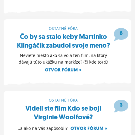
30. 10. 2012 18:56
OSTATNÉ FÓRA
6
Čo by sa stalo keby Martinko
Klingáčik zabudol svoje meno?
Neviete niekto ako sa volá ten film, na ktorý
dávajú túto ukážku na markíze? (či kde to) :D
OTVOR FÓRUM »
7. 10. 2012 17:10
OSTATNÉ FÓRA
3
Videli ste film Kdo se bojí
Virginie Woolfové?
..a ako na Vás zapôsobil?
OTVOR FÓRUM »