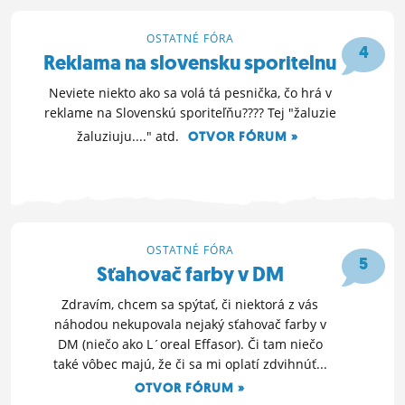
OSTATNÉ FÓRA
4
Reklama na slovensku sporitelnu
Neviete niekto ako sa volá tá pesnička, čo hrá v
reklame na Slovenskú sporiteľňu???? Tej "žaluzie
žaluziuju...." atd.
OTVOR FÓRUM »
31. 3. 2013 14:37
OSTATNÉ FÓRA
5
Sťahovač farby v DM
Zdravím, chcem sa spýtať, či niektorá z vás
náhodou nekupovala nejaký sťahovač farby v
DM (niečo ako L´oreal Effasor). Či tam niečo
také vôbec majú, že či sa mi oplatí zdvihnúť...
OTVOR FÓRUM »