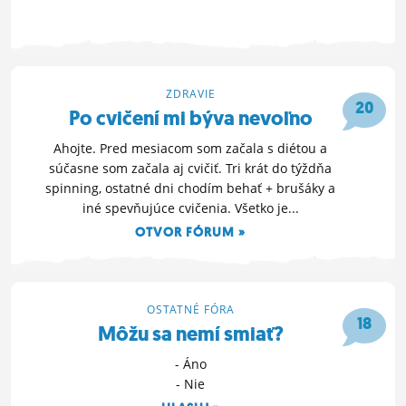
30. 9. 2012 19:49
ZDRAVIE
20
Po cvičení mi býva nevoľno
Ahojte. Pred mesiacom som začala s diétou a
súčasne som začala aj cvičiť. Tri krát do týždňa
spinning, ostatné dni chodím behať + brušáky a
iné spevňujúce cvičenia. Všetko je...
OTVOR FÓRUM »
23. 9. 2012 11:55
OSTATNÉ FÓRA
18
Môžu sa nemí smiať?
- Áno
- Nie