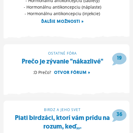
- Hormonálnu antikoncepciu (tablety)
- Hormonálnu antikoncepciu (náplaste)
- Hormonálnu antikoncepciu (injekcie)
ĎALŠIE MOŽNOSTI »
19. 3. 2012 16:49
OSTATNÉ FÓRA
19
Prečo je zývanie "nákazlivé"
:D Prečo?
OTVOR FÓRUM »
17. 3. 2012 00:40
BIRDZ A JEHO SVET
36
Piati birdzáci, ktorí vám prídu na
rozum, keď,,.