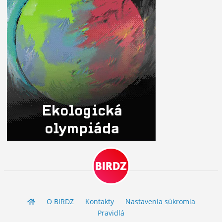
BIRDZ
O BIRDZ
Kontakty
Nastavenia súkromia
Pravidlá