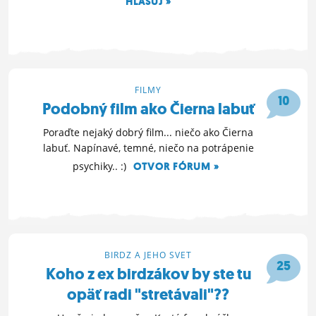
HLASUJ »
10. 9. 2012 20:03
FILMY
10
Podobný film ako Čierna labuť
Poraďte nejaký dobrý film... niečo ako Čierna
labuť. Napínavé, temné, niečo na potrápenie
psychiky.. :)
OTVOR FÓRUM »
31. 8. 2012 09:30
BIRDZ A JEHO SVET
25
Koho z ex birdzákov by ste tu
opäť radi "stretávali"??