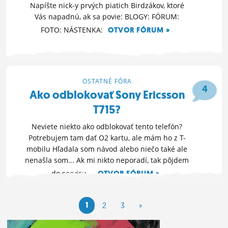
Napíšte nick-y prvých piatich Birdzákov, ktoré
Vás napadnú, ak sa povie: BLOGY: FÓRUM:
FOTO: NÁSTENKA:
OTVOR FÓRUM »
18. 2. 2012 10:22
OSTATNÉ FÓRA
4
Ako odblokovať Sony Ericsson
T715?
Neviete niekto ako odblokovať tento telefón?
Potrebujem tam dať O2 kartu, ale mám ho z T-
mobilu Hľadala som návod alebo niečo také ale
nenašla som... Ak mi nikto neporadí, tak pôjdem
do servisu...
OTVOR FÓRUM »
13. 2. 2012 13:59
1
2
3
»