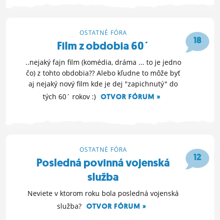
9. 12. 2012 10:50
OSTATNÉ FÓRA
18
Film z obdobia 60´
..nejaký fajn film (komédia, dráma ... to je jedno
čo) z tohto obdobia?? Alebo kľudne to môže byť
aj nejaký nový film kde je dej "zapichnutý" do
tých 60´ rokov :)
OTVOR FÓRUM »
2. 12. 2012 11:41
OSTATNÉ FÓRA
12
Posledná povinná vojenská
služba
Neviete v ktorom roku bola posledná vojenská
služba?
OTVOR FÓRUM »