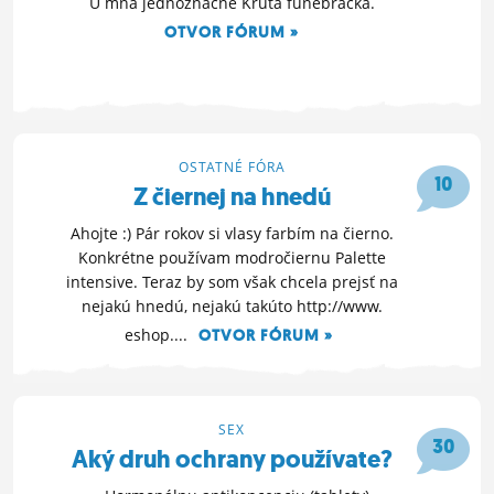
U mňa jednoznačne Krutá funebráčka.
OTVOR FÓRUM »
30. 8. 2012 09:38
OSTATNÉ FÓRA
10
Z čiernej na hnedú
Ahojte :) Pár rokov si vlasy farbím na čierno.
Konkrétne používam modročiernu Palette
intensive. Teraz by som však chcela prejsť na
nejakú hnedú, nejakú takúto http://www.
eshop....
OTVOR FÓRUM »
7. 8. 2012 18:26
SEX
30
Aký druh ochrany používate?