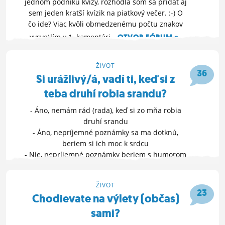
jednom podniku kvízy, rozhodla som sa pridať aj
sem jeden kratší kvízik na piatkový večer. :-) O
čo ide? Viac kvôli obmedzenému počtu znakov
vysvetlím v 1. komentári.
OTVOR FÓRUM »
2. 12. 2016 19:22
ŽIVOT
36
Si urážlivý/á, vadí ti, keď si z
teba druhí robia srandu?
- Áno, nemám rád (rada), keď si zo mňa robia
druhí srandu
- Áno, nepríjemné poznámky sa ma dotknú,
beriem si ich moc k srdcu
- Nie, nepríjemné poznámky beriem s humorom
ĎALŠIE MOŽNOSTI »
1. 12. 2016 09:19
ŽIVOT
23
Chodievate na výlety (občas)
sami?