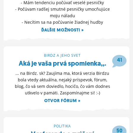
- Mám tendenciu počúvať veselé pesničky
- Počúvam radšej smutné pesničky umocňujúce
moju náladu
- Necítim sa na počúvanie žiadnej hudby
ĎALŠIE MOŽNOSTI »
6. 10. 2016 19:22
BIRDZ A JEHO SVET
41
Aká je vaša prvá spomienka,,.
... na Birdz. sk? Zaujíma ma, ktorá verzia Birdzu
bola vtedy aktuálna, nejaký príspevok, fórum,
blog, čo vá sem doviedlo, hocičo, čo vám dodnes
utkvelo v pamäti. Zaspomínajme si! :-)
OTVOR FÓRUM »
18. 9. 2016 12:04
POLITIKA
50