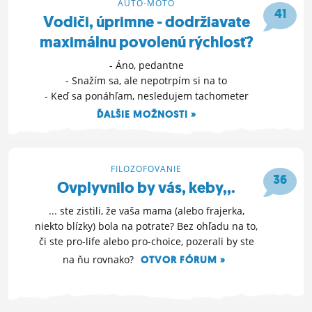
AUTO-MOTO
41
Vodiči, úprimne - dodržiavate
maximálnu povolenú rýchlosť?
- Áno, pedantne
- Snažím sa, ale nepotrpím si na to
- Keď sa ponáhľam, nesledujem tachometer
ĎALŠIE MOŽNOSTI »
4. 2. 2016 09:34
FILOZOFOVANIE
36
Ovplyvnilo by vás, keby,,.
... ste zistili, že vaša mama (alebo frajerka,
niekto blízky) bola na potrate? Bez ohľadu na to,
či ste pro-life alebo pro-choice, pozerali by ste
na ňu rovnako?
OTVOR FÓRUM »
20. 1. 2016 10:18