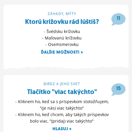
ZÁHADY, MÝTY
11
Ktorú krížovku rád lúštiš?
- Švédsku krížovku
- Maľovanú krížovku
- Osemsmerovku
ĎALŠIE MOŽNOSTI »
24. 7. 2017 22:55
BIRDZ A JEHO SVET
15
Tlačítko "viac takýchto"
- Kliknem ho, keď sa s príspevkom stotožňujem,
"(je nás) viac takýchto"
- Kliknem ho, keď chcem, aby takých príspevkov
bolo viac, "(pridaj) viac takýchto"
HLASUJ »