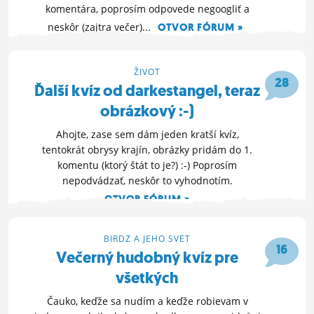
komentára, poprosím odpovede negoogliť a
neskôr (zajtra večer)...
OTVOR FÓRUM »
2. 1. 2017 21:48
ŽIVOT
28
Ďalší kvíz od darkestangel, teraz
obrázkový :-)
Ahojte, zase sem dám jeden kratší kvíz,
tentokrát obrysy krajín, obrázky pridám do 1.
komentu (ktorý štát to je?) :-) Poprosím
nepodvádzať, neskôr to vyhodnotím.
OTVOR FÓRUM »
10. 12. 2016 19:16
BIRDZ A JEHO SVET
16
Večerný hudobný kvíz pre
všetkých
Čauko, keďže sa nudím a keďže robievam v