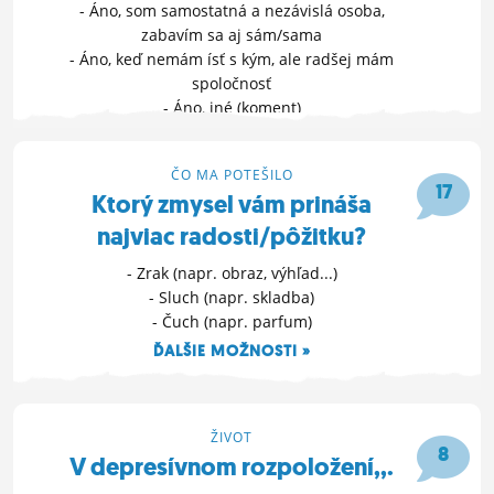
- Áno, som samostatná a nezávislá osoba,
zabavím sa aj sám/sama
- Áno, keď nemám ísť s kým, ale radšej mám
spoločnosť
- Áno, iné (koment)
ĎALŠIE MOŽNOSTI »
28. 10. 2016 11:37
ČO MA POTEŠILO
17
Ktorý zmysel vám prináša
najviac radosti/pôžitku?
- Zrak (napr. obraz, výhľad...)
- Sluch (napr. skladba)
- Čuch (napr. parfum)
ĎALŠIE MOŽNOSTI »
15. 10. 2016 12:57
ŽIVOT
8
V depresívnom rozpoložení,,.