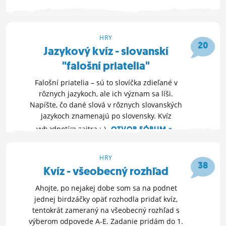
23. 4. 2017 22:22
HRY
20
Jazykový kvíz - slovanskí
"falošní priatelia"
Falošní priatelia – sú to slovíčka zdieľané v
rôznych jazykoch, ale ich význam sa líši.
Napíšte, čo dané slová v rôznych slovanských
jazykoch znamenajú po slovensky. Kvíz
vyhodnotím zajtra :-)
OTVOR FÓRUM »
21. 1. 2017 17:48
HRY
38
Kvíz - všeobecný rozhľad
Ahojte, po nejakej dobe som sa na podnet
jednej birdzáčky opäť rozhodla pridať kvíz,
tentokrát zameraný na všeobecný rozhľad s
výberom odpovede A-E. Zadanie pridám do 1.