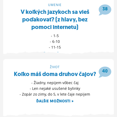
UMENIE
ĽUDIA
38
V koľkých jazykoch sa vieš
MÔJ PROFIL
poďakovať? (z hlavy, bez
pomoci internetu)
NASTAVENIA
- 1-5
ROLETA
- 6-10
- 11-15
ĎALŠIE MOŽNOSTI »
3. 12. 2017 19:50
ŽIVOT
40
Koľko máš doma druhov čajov?
- Žiadny, nepijem vôbec čaj
- Len nejaké usušené bylinky
- Zopár zo zimy, do 5, v lete čaje nepijem
ĎALŠIE MOŽNOSTI »
24. 8. 2017 22:16