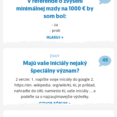
V referende o zvýšení
minimálnej mzdy na 1000 € by
som bol:
- za
- proti
HLASUJ »
6. 8. 2016 11:08
ŽIVOT
45
Majú vaše iniciály nejaký
špeciálny význam?
2 verzie: 1. napíšte svoje iniciály do google 2.
https://en. wikipedia. org/wiki/KL KL je príklad,
nahraďte do URL namiesto KL vaše iniciály ... a
podeľte sa o najzaujímavejšie výsledky.
OTVOR FÓRUM »
22. 4. 2016 11:44