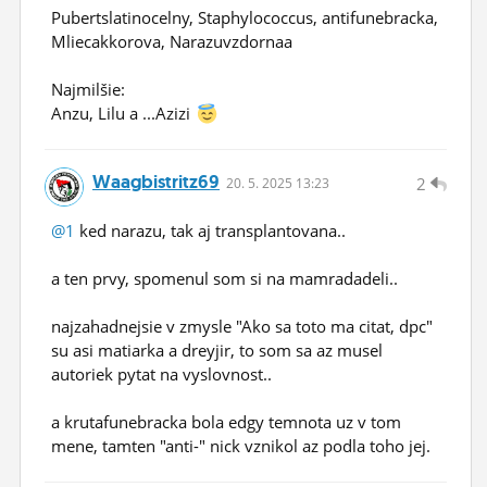
Pubertslatinocelny, Staphylococcus, antifunebracka,
Mliecakkorova, Narazuvzdornaa
Najmilšie:
Anzu, Lilu a ...Azizi
Waagbistritz69
2
20.
5.
2025 13:23
@1
ked narazu, tak aj transplantovana..
a ten prvy, spomenul som si na mamradadeli..
najzahadnejsie v zmysle "Ako sa toto ma citat, dpc"
su asi matiarka a dreyjir, to som sa az musel
autoriek pytat na vyslovnost..
a krutafunebracka bola edgy temnota uz v tom
mene, tamten "anti-" nick vznikol az podla toho jej.