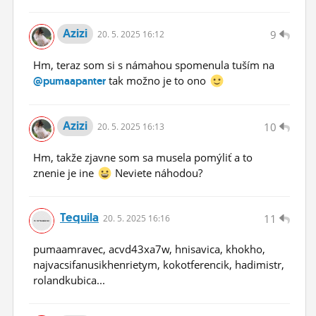
Azizi
9
20.
5.
2025 16:12
Hm, teraz som si s námahou spomenula tuším na
tak možno je to ono
@pumaapanter
Azizi
10
20.
5.
2025 16:13
Hm, takže zjavne som sa musela pomýliť a to
znenie je ine
Neviete náhodou?
Tequila
11
20.
5.
2025 16:16
pumaamravec, acvd43xa7w, hnisavica, khokho,
najvacsifanusikhenrietym, kokotferencik, hadimistr,
rolandkubica...