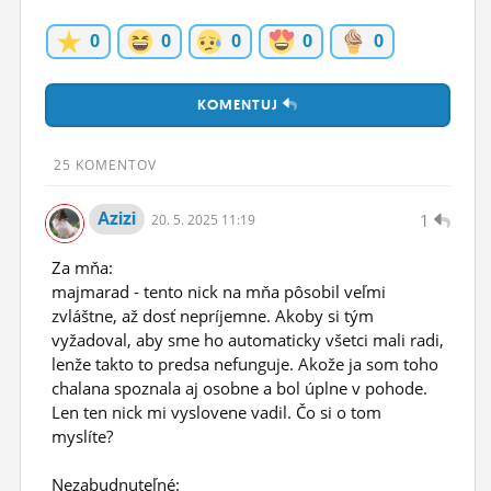
ĽUDIA
0
0
0
0
0
MÔJ PROFIL
KOMENTUJ
NASTAVENIA
ROLETA
25 KOMENTOV
Azizi
1
20.
5.
2025 11:19
Za mňa:
majmarad - tento nick na mňa pôsobil veľmi
zvláštne, až dosť nepríjemne. Akoby si tým
vyžadoval, aby sme ho automaticky všetci mali radi,
lenže takto to predsa nefunguje. Akože ja som toho
chalana spoznala aj osobne a bol úplne v pohode.
Len ten nick mi vyslovene vadil. Čo si o tom
myslíte?
Nezabudnuteľné: