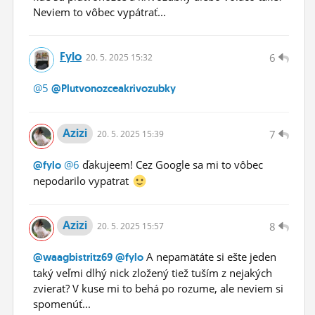
Neviem to vôbec vypátrať...
Fylo
6
20.
5.
2025 15:32
@5
@Plutvonozceakrivozubky
Azizi
7
20.
5.
2025 15:39
@6
ďakujeem! Cez Google sa mi to vôbec
@fylo
nepodarilo vypatrat
Azizi
8
20.
5.
2025 15:57
A nepamätáte si ešte jeden
@waagbistritz69
@fylo
taký veľmi dlhý nick zložený tiež tuším z nejakých
zvierat? V kuse mi to behá po rozume, ale neviem si
spomenúť...