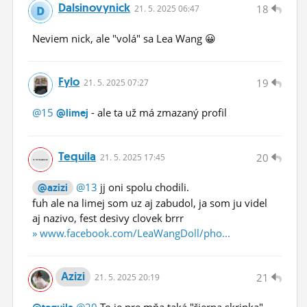
Dalsinovynick
18
21.
5.
2025 06:47
Neviem nick, ale "volá" sa Lea Wang 😀
Fylo
19
21.
5.
2025 07:27
@15
- ale ta už má zmazaný profil
@limej
Tequila
20
21.
5.
2025 17:45
@13
jj oni spolu chodili.
@azizi
fuh ale na limej som uz aj zabudol, ja som ju videl
aj nazivo, fest desivy clovek brrr
» www.facebook.com/LeaWangDoll/pho...
Azizi
21
21.
5.
2025 20:19
@20
To je pre mňa taká "čierna skrinka"