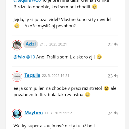
@tequila
Birdzu to obdobie, keď sem oni chodili
Jejda, ty si ju ozaj videl? Vlastne koho si ty nevidel
...Akože myslíš aj povahou?
Azizi
22
21.
5.
2025 20:21
@19
Áno! Trafila som L a skoro aj J
@fylo
Tequila
23
22.
5.
2025 16:21
ee ja som ju len na chodbe v praci raz stretol
ale
povahovo tu tiez bola taka zvlastna
Mayben
24
11.
7.
2025 11:12
Všetky super a zaujímavé nicky tu už boli