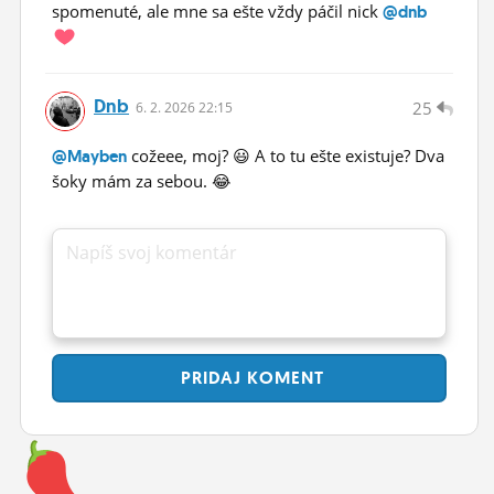
spomenuté, ale mne sa ešte vždy páčil nick
@dnb
Dnb
25
6.
2.
2026 22:15
cožeee, moj? 😃 A to tu ešte existuje? Dva
@Mayben
šoky mám za sebou. 😂
Napíš svoj komentár
PRIDAJ
KOMENT