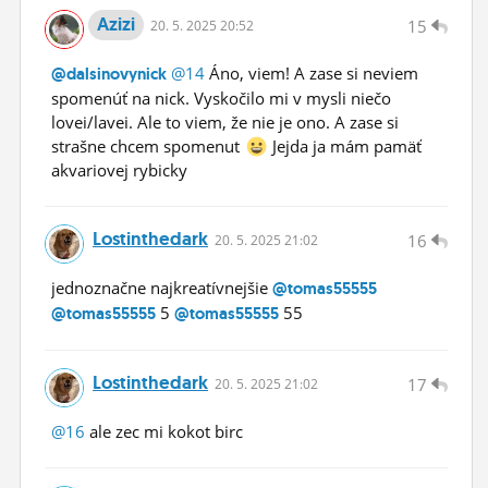
Azizi
15
20.
5.
2025 20:52
@14
Áno, viem! A zase si neviem
@dalsinovynick
spomenúť na nick. Vyskočilo mi v mysli niečo
lovei/lavei. Ale to viem, že nie je ono. A zase si
strašne chcem spomenut
Jejda ja mám pamäť
akvariovej rybicky
Lostinthedark
16
20.
5.
2025 21:02
jednoznačne najkreatívnejšie
@tomas55555
5
55
@tomas55555
@tomas55555
Lostinthedark
17
20.
5.
2025 21:02
@16
ale zec mi kokot birc