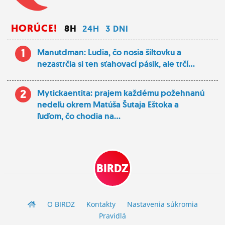
HORÚCE!
8H
24H
3 DNI
1
Manutdman: Ludia, čo nosia šiltovku a
nezastrčia si ten sťahovací pásik, ale trčí...
2
Mytickaentita: prajem každému požehnanú
nedeľu okrem Matúša Šutaja Eštoka a
ľuďom, čo chodia na...
BIRDZ
O BIRDZ
Kontakty
Nastavenia súkromia
Pravidlá