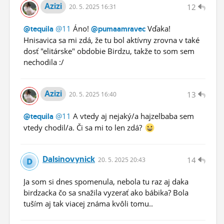
Azizi
12
20.
5.
2025 16:31
@11
Áno!
Vďaka!
@tequila
@pumaamravec
Hnisavica sa mi zdá, že tu bol aktívny zrovna v také
dosť "elitárske" obdobie Birdzu, takže to som sem
nechodila :/
Azizi
13
20.
5.
2025 16:40
@11
A vtedy aj nejaký/a hajzelbaba sem
@tequila
vtedy chodil/a. Či sa mi to len zdá?
Dalsinovynick
14
20.
5.
2025 20:43
Ja som si dnes spomenula, nebola tu raz aj daka
birdzacka čo sa snažila vyzerať ako bábika? Bola
tuším aj tak viacej známa kvôli tomu..