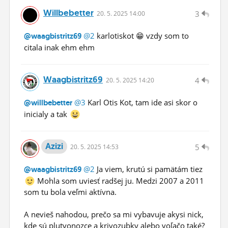
Willbebetter
3
20.
5.
2025 14:00
@2
karlotiskot 😁 vzdy som to
@waagbistritz69
citala inak ehm ehm
Waagbistritz69
4
20.
5.
2025 14:20
@3
Karl Otis Kot, tam ide asi skor o
@willbebetter
inicialy a tak
Azizi
5
20.
5.
2025 14:53
@2
Ja viem, krutú si pamätám tiez
@waagbistritz69
Mohla som uviesť radšej ju. Medzi 2007 a 2011
som tu bola veľmi aktívna.
A nevieš nahodou, prečo sa mi vybavuje akysi nick,
kde sú plutvonozce a krivozubky alebo voľačo také?