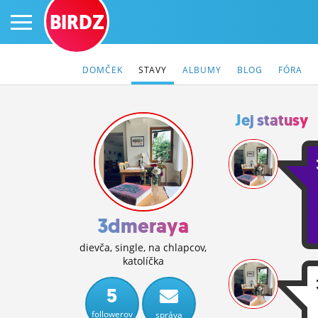
BIRDZ
DOMČEK
STAVY
ALBUMY
BLOG
FÓRA
Jej statusy
PRIHLÁS SA
ČINŽIAK
FÓRUM
3dmeraya
STATUSY
dievča, single, na chlapcov,
katolíčka
BLOGY
5
OBRÁZKY
followerov
správa