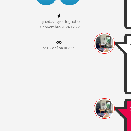
ĽUDIA
MÔJ PROFIL
najnedávnejšie lognutie
9.
novembra
2024 17:22
NASTAVENIA
ROLETA
5163 dní na BIRDZi