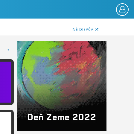
INÉ DIEVČA
»