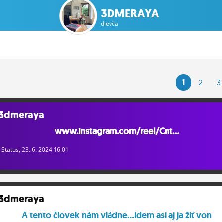
3DMERAYA
dievča
1
2
3
3dmeraya
www.instagram.com/reel/Cnt...
Status
, 23. 6. 2024 16:01
3dmeraya
A tento človek nám vládne...idem asi aj ja žiť von