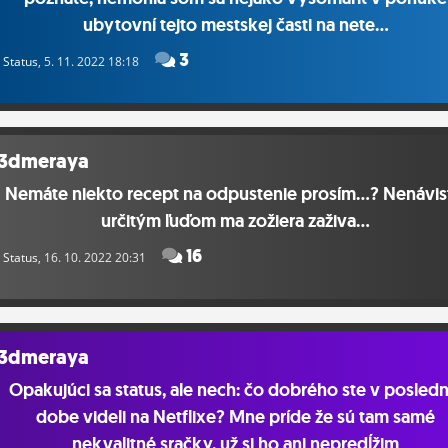
ubytovní tejto mestskej časti na nete...
3
Status
, 5. 11. 2022 18:18
3dmeraya
Nemáte niekto recept na odpustenie prosím...? Nenávis
určitým ľuďom ma zožiera zaživa...
16
Status
, 16. 10. 2022 20:31
3dmeraya
Opakujúci sa status, ale nech: čo dobrého ste v posledn
dobe videli na Netflixe? Mne príde že sú tam samé
nekvalitné sračky, už si ho ani nepredĺžim