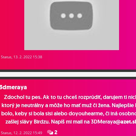
Status
, 13. 2. 2022 15:38
3dmeraya
Zdochol tu pes. Ak to tu chceš rozprúdiť, darujem ti nic
ktorý je neutrálny a môže ho mať muž či žena. Najlepšie
bolo, keby si bola sisi alebo doyouhearme, či iná osobn
zašlej slávy Birdzu. Napíš mi mail na 3DMeraya
@azet.s
2
Status
, 12. 2. 2022 15:49