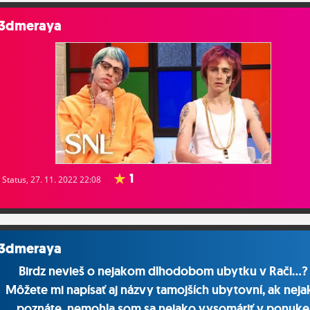
3dmeraya
1
Status
, 27. 11. 2022 22:08
3dmeraya
Birdz nevieš o nejakom dlhodobom ubytku v Rači...?
Môžete mi napísať aj názvy tamojších ubytovní, ak neja
poznáte, nemohla som sa nejako vysomáriť v ponuke