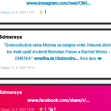
www.instagram.com/reel/C8H...
1
Status
, 14. 6. 2024 17:31
3dmeraya
"Dobrodružná séria Múmia sa údajne vráti. Hlavné úlo
by mali opäť stvárniť Brendan Fraser a Rachel Weisz -
EMEFKA"
emefka.sk/dobrodru...
Áno áno ❤️
Status
, 11. 6. 2024 19:14
3dmeraya
www.facebook.com/share/r/...
1
1
Status
, 13. 3. 2024 15:35