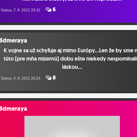
6
Status
, 7. 8. 2022 20:32
3dmeraya
K vojne sa už schyľuje aj mimo Európy...Len že by sme 
túto (pre mňa mizernú) dobu ešte niekedy nespomínali
láskou...
8
Status
, 4. 8. 2022 20:24
3dmeraya