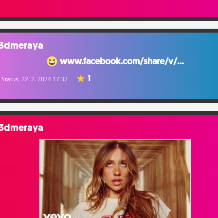
3dmeraya
www.facebook.com/share/v/...
1
Status
, 22. 2. 2024 17:37
3dmeraya