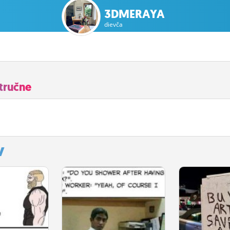
3DMERAYA
dievča
tručne
y