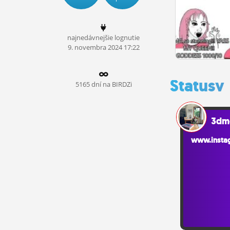
ĽUDIA
MÔJ PROFIL
najnedávnejšie lognutie
9.
novembra
2024 17:22
NASTAVENIA
ROLETA
Statusy
5165 dní na BIRDZi
3dm
www.instag