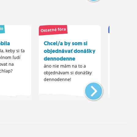
lo
Ostatné fóra
Jedlo
obila
Chcel/a by som si
Koľko eu
objednávať donášky
míňaš v 
la, keby si ťa
plnom ľudí
dennodenne
a koľko v
ovat na
reštaurác
áno nie mám na to a
chlap?
objednávam si donášky
...
dennodenne!