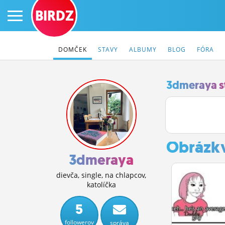
BIRDZ
DOMČEK
STAVY
ALBUMY
BLOG
FÓRA
3dmeraya s
PRIHLÁS SA
ČINŽIAK
Obrázk
FÓRUM
3dmeraya
STATUSY
dievča, single, na chlapcov,
katolíčka
BLOGY
5
OBRÁZKY
followerov
správa