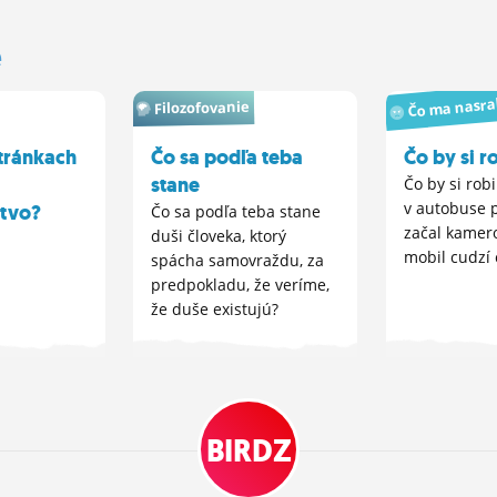
e
Čo ma nasra
Filozofovanie
tránkach
Čo sa podľa teba
Čo by si r
stane
Čo by si robi
v autobuse 
stvo?
Čo sa podľa teba stane
začal kamer
duši človeka, ktorý
mobil cudzí 
spácha samovraždu, za
predpokladu, že veríme,
že duše existujú?
BIRDZ