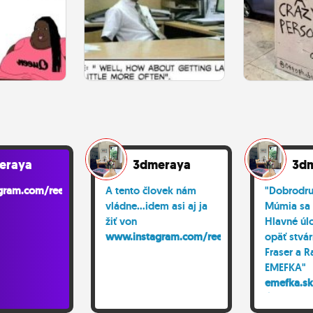
eraya
3dmeraya
3d
ram.com/reel/Cnt...
A tento človek nám
"Dobrodru
vládne...idem asi aj ja
Múmia sa ú
žiť von
Hlavné úl
www.instagram.com/reel/C8H...
opäť stvár
Fraser a R
EMEFKA"
emefka.sk
Áno áno ❤