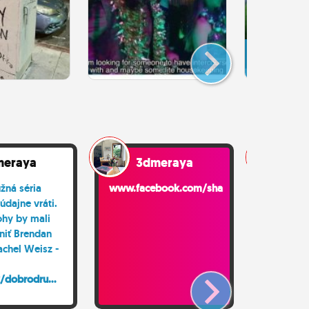
Toto sa 
neraz..
meraya
3dmeraya
3d
žná séria
www.facebook.com/share/r/...
dajne vráti.
www.face
ohy by mali
niť Brendan
achel Weisz -
/dobrodru...
️