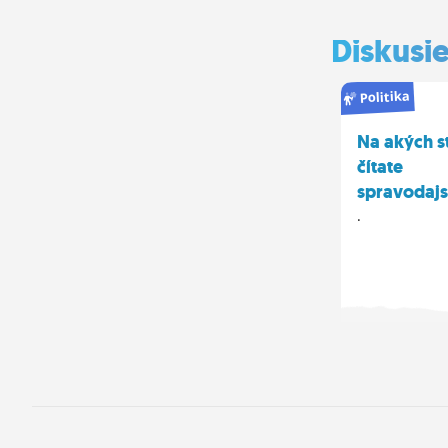
Diskusi
Politika
Na akých s
čítate
spravodaj
.