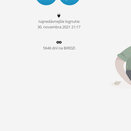
ĽUDIA
MÔJ PROFIL
najnedávnejšie lognutie
30.
novembra
2021 21:17
NASTAVENIA
ROLETA
5646 dní na BIRDZi