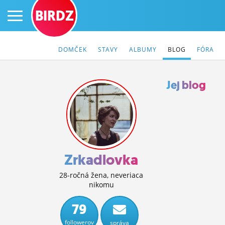
BIRDZ
DOMČEK
STAVY
ALBUMY
BLOG
FÓRA
Jej blog
PRIHLÁS SA
ČINŽIAK
FÓRUM
Zrkadlovka
STATUSY
28-ročná žena, neveriaca
nikomu
BLOGY
79
OBRÁZKY
followerov
správa