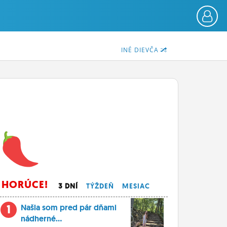
INÉ DIEVČA
HORÚCE!
3 DNÍ
TÝŽDEŇ
MESIAC
1
Našla som pred pár dňami
nádherné...