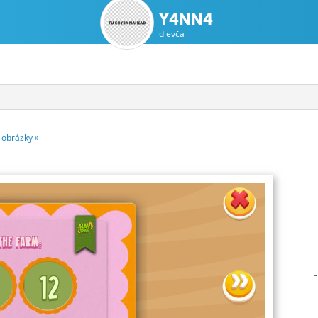
Y4NN4
dievča
obrázky
»