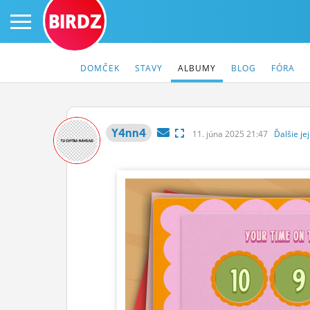
BIRDZ
DOMČEK
STAVY
ALBUMY
BLOG
FÓRA
Y4nn4
11.
júna
2025 21:47
Ďalšie
jej
PRIHLÁS SA
ČINŽIAK
FÓRUM
STATUSY
BLOGY
OBRÁZKY