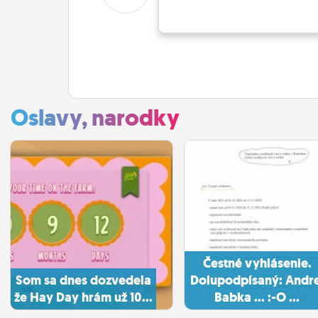
Oslavy, narodky
Čestné vyhlásenie.
Som sa dnes dozvedela
Dolupodpísaný: Andre
že Hay Day hrám už 10...
Babka ... :-O ...