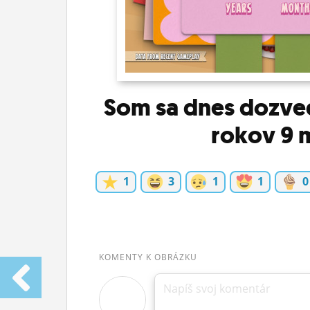
ĽUDIA
MÔJ PROFIL
NASTAVENIA
Som sa dnes dozved
ROLETA
rokov 9 m
1
3
1
1
0
KOMENTY K OBRÁZKU
Napíš svoj komentár