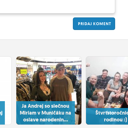
PRIDAJ
KOMENT
Ja Andrej so slečnou
j
Miriam v Muničáku na
Štvrťstoročni
oslave narodenín...
rodinou :)