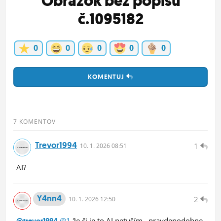
Obrázok bez popisu
č.1095182
0
0
0
0
0
KOMENTUJ
7 KOMENTOV
Trevor1994
1
10.
1.
2026 08:51
AI?
Y4nn4
2
10.
1.
2026 12:50
@1
že či je to AI netuším...pravdepodobne