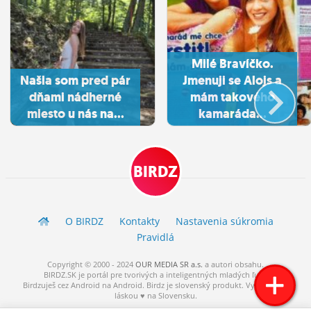
Milé Bravíčko.
Našla som pred pár
Jmenuji se Alojs a
dňami nádherné
mám takového
miesto u nás na...
kamaráda...
BIRDZ
O BIRDZ
Kontakty
Nastavenia súkromia
Pravidlá
Copyright © 2000 - 2024
OUR MEDIA SR a.s.
a
autori
obsahu.
BIRDZ.SK je portál pre tvorivých a inteligentných mladých ľudí.
Birdzuješ cez Android na Android. Birdz je slovenský produkt. Vytvorené s
láskou ♥ na Slovensku.