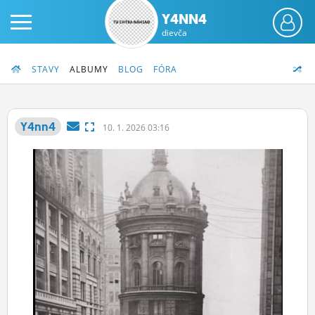
Y4NN4
dievča
STAVY
ALBUMY
BLOG
FÓRA
Y4nn4
10.
1.
2026 03:16
PRIHLÁS SA
ČINŽIAK
FÓRUM
STATUSY
BLOGY
OBRÁZKY