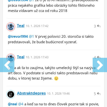
@trevor1994
práca nejakého grafika lebo obrázky tohto fiktívneho
mesta vídavam už cca od roku 2018
Teal
3
10.
1.
2026 17:42
@1
V prvej polovici 20. storočia si takto
@trevor1994
predstavovali, že bude budúcnosť vyzerať.
Teal
4
10.
1.
2026 17:43
@1
a ak ťa to zaujíma, takýto umelecký štýl sa nazýva
art deco. V podstate si umelci takto predstavovali našu
dobu, v ktorej teraz žijeme.
Abstraktdepres
5
10.
1.
2026 19:46
@4
a keď sa na to dnes človek pozrie tak si povie,
@teal