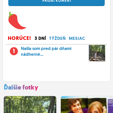
PRIDAJ
KOMENT
HORÚCE!
3 DNÍ
TÝŽDEŇ
MESIAC
Našla som pred pár dňami
1
nádherné...
Ďalšie fotky