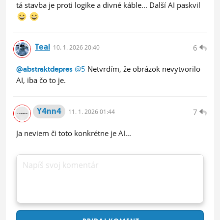
tá stavba je proti logike a divné káble... Další AI paskvil
Teal
6
10.
1.
2026 20:40
@5
Netvrdím, že obrázok nevytvorilo
@abstraktdepres
AI, iba čo to je.
Y4nn4
7
11.
1.
2026 01:44
Ja neviem či toto konkrétne je AI...
Napíš svoj komentár