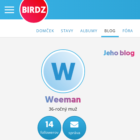
BIRDZ
DOMČEK
STAVY
ALBUMY
BLOG
FÓRA
Jeho blog
PRIHLÁS SA
ČINŽIAK
FÓRUM
Weeman
STATUSY
36-ročný muž
BLOGY
14
followerov
správa
OBRÁZKY