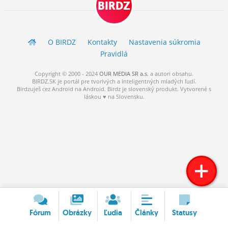
BIRDZ
ĽUDIA
MÔJ PROFIL
O BIRDZ
Kontakty
Nastavenia súkromia
NASTAVENIA
Pravidlá
ROLETA
Copyright © 2000 - 2024
OUR MEDIA SR a.s.
a
autori
obsahu.
BIRDZ.SK je portál pre tvorivých a inteligentných mladých ľudí.
Birdzuješ cez Android na Android. Birdz je slovenský produkt. Vytvorené s
láskou ♥ na Slovensku.
Fórum
Obrázky
Ľudia
Články
Statusy