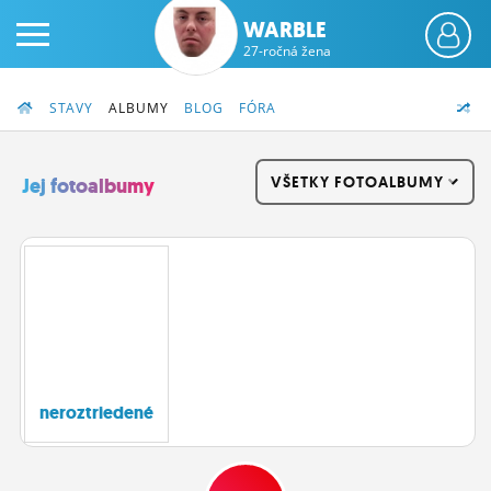
WARBLE
27-ročná žena
STAVY
ALBUMY
BLOG
FÓRA
VŠETKY FOTOALBUMY
Jej fotoalbumy
PRIHLÁS SA
ČINŽIAK
FÓRUM
STATUSY
neroztriedené
BLOGY
OBRÁZKY