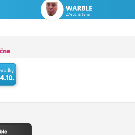
WARBLE
27-ročná žena
učne
arodky
4.10.
ble