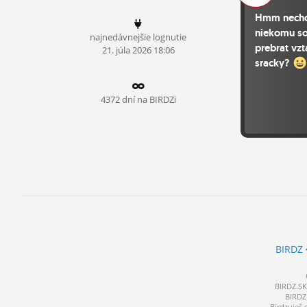
ĽUDIA
Hmm nechc
niekomu s
najnedávnejšie lognutie
MÔJ PROFIL
prebrat vz
21.
júla
2026 18:06
sracky?
NASTAVENIA
ROLETA
4372 dní na BIRDZi
BIRDZ
BIRDZ.SK 
BIRDZ 
Birdzuješ 