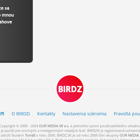
e sa
o mnou
tahove
BIRDZ
O BIRDZ
i
Kontakty
Nastavenia súkromia
Pravidlá
pou
Copyright © 2000 - 2024
OUR MEDIA SR a.s.
a
jednotliví
autori
používateľského
obsahu
je portál pre tvorivých a inteligentných mladých ľudí.
BIRDZ® je registrovaná ochrann
založil študent
Tomáš
v roku 2000. BIRDZ.SK je od roku 2008 člen skupiny
OUR MEDIA S
cez Chrome 131.0.0.0 na Mac OS X. Birdz je slovenský produkt. Vytvorené s láskou ♥ na