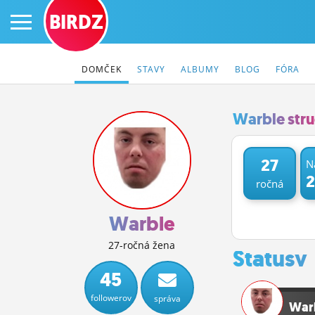
BIRDZ
DOMČEK
STAVY
ALBUMY
BLOG
FÓRA
Warble str
PRIHLÁS SA
27
N
2
ročná
ČINŽIAK
FÓRUM
Warble
STATUSY
27-ročná žena
Statusy
BLOGY
45
followerov
správa
OBRÁZKY
War