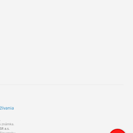
žívania
.
á známka.
R a.s.
 Slovensku.